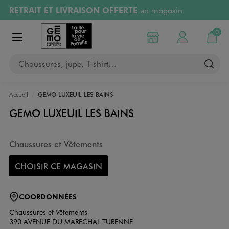
RETRAIT ET LIVRAISON OFFERTE
en magasin
Aller au contenu principal
Aller à la navigation
Retours OFFERTS
pendant 30 jours
0
Choisir mon magasin
Mon compte
Mon pa
Afficher le menu
PAYEZ EN 3x SANS FRAIS
dès 50€
Chaussures, jupe, T-shirt…
RÉSERVATION GRATUITE
4h en magasin
Accueil
GEMO LUXEUIL LES BAINS
GEMO LUXEUIL LES BAINS
Chaussures et Vêtements
CHOISIR CE MAGASIN
COORDONNÉES
Chaussures et Vêtements
390 AVENUE DU MARECHAL TURENNE