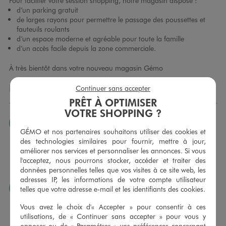
Pour faciliter votre session shopping, notre magasin dispose :
d’un parking gratuit
de larges rayons pour permettre le passage des poussettes et
fauteuils roulants
d’un espace moderne et agréable pour toute la famille
d’un accès facile depuis la zone commerciale.
À très bientôt dans votre nouveau magasin Gémo
LES SERVICES GÉMO
Continuer sans accepter
PRÊT À OPTIMISER
VOTRE SHOPPING ?
JE PEUX CHANGER D’AVIS
GÉMO et nos partenaires souhaitons utiliser des cookies et
Nous échangeons et vous proposons un avoir ou un
des technologies similaires pour fournir, mettre à jour,
remboursement pour tout article non porté, non retouché,
améliorer nos services et personnaliser les annonces. Si vous
sous 30 jours, sur simple présentation du ticket de caisse,
l'acceptez, nous pourrons stocker, accéder et traiter des
dans tous les magasins GÉMO.
données personnelles telles que vos visites à ce site web, les
adresses IP, les informations de votre compte utilisateur
JE PEUX FAIRE RETOUCHER MES ARTICLES
telles que votre adresse e-mail et les identifiants des cookies.
Ourlets, ceintures… vous avez la possibilité de faire
Vous avez le choix d'« Accepter » pour consentir à ces
retoucher vos articles textiles dans nos magasins. Les tarifs
utilisations, de « Continuer sans accepter » pour vous y
sont à votre disposition sur simple demande. Voir
opposer ou de «
Paramétrer
» vos préférences concernant