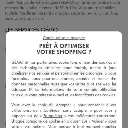
Toute l'équipe de votre magasin GEMO Pontarlier est ravie de vous
recevoir du lundi au samedi de 9h à 19h. Vous pourrez habiller
toute la famille en passant de la chaussure au textile. Un parking
est à votre disposition.
LES SERVICES GÉMO
Continuer sans accepter
PRÊT À OPTIMISER
JE PEUX CHANGER D’AVIS
VOTRE SHOPPING ?
Nous échangeons et vous proposons un avoir ou un
GÉMO et nos partenaires souhaitons utiliser des cookies et
remboursement pour tout article non porté, non retouché,
des technologies similaires pour fournir, mettre à jour,
sous 30 jours, sur simple présentation du ticket de caisse,
améliorer nos services et personnaliser les annonces. Si vous
dans tous les magasins GÉMO.
l'acceptez, nous pourrons stocker, accéder et traiter des
données personnelles telles que vos visites à ce site web, les
JE PEUX FAIRE RETOUCHER MES ARTICLES
adresses IP, les informations de votre compte utilisateur
telles que votre adresse e-mail et les identifiants des cookies.
Ourlets, ceintures… vous avez la possibilité de faire
retoucher vos articles textiles dans nos magasins. Les tarifs
Vous avez le choix d'« Accepter » pour consentir à ces
sont à votre disposition sur simple demande. Voir
utilisations, de « Continuer sans accepter » pour vous y
conditions en magasins.
opposer ou de «
Paramétrer
» vos préférences concernant
chaque catégorie de cookie en cliquant sur « Valider » pour
J’AIME FAIRE PLAISIR
valider vos options. Vous pouvez à tout moment modifier