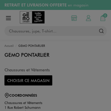
RETRAIT ET LIVRAISON OFFERTE
en magasin
Aller au contenu principal
Aller à la navigation
Retours OFFERTS
pendant 30 jours
0
Choisir mon magasin
Mon compte
Mon pa
Afficher le menu
PAYEZ EN 3x SANS FRAIS
dès 50€
Chaussures, jupe, T-shirt…
RÉSERVATION GRATUITE
4h en magasin
Accueil
GEMO PONTARLIER
GEMO PONTARLIER
Chaussures et Vêtements
CHOISIR CE MAGASIN
COORDONNÉES
Chaussures et Vêtements
1 Rue Robert Schumann