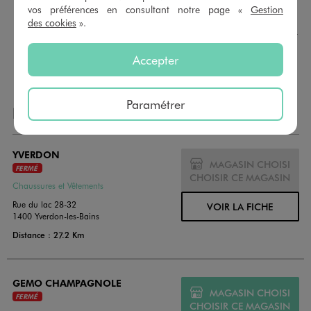
Nous vous proposons des cartes cadeaux GÉMO d’un
vos préférences en consultant notre page «
Gestion
montant au choix entre 10€ et 150€. Les cartes cadeau
des cookies
».
GÉMO sont valables 1 an, utilisables en plusieurs fois, pour
payer vos achats en magasin. Offrez vos cartes cadeau
Accepter
dans de jolies enveloppes pour toutes les occasions.
Paramétrer
NOS AUTRES MAGASINS
YVERDON
MAGASIN CHOISI
FERMÉ
CHOISIR CE MAGASIN
Chaussures et Vêtements
Rue du lac 28-32
VOIR LA FICHE
1400 Yverdon-les-Bains
Distance : 27.2 Km
GEMO CHAMPAGNOLE
MAGASIN CHOISI
FERMÉ
CHOISIR CE MAGASIN