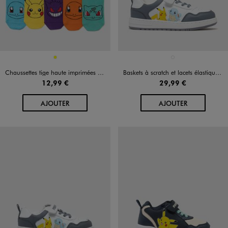
Disponible en 1 coloris
Disponible en 1 coloris
JAUNE
BLANC
Chaussettes tige haute imprimées garçon - Pokémon (lot de 5 paires)
Baskets à scratch et lacets élastiqués garçon - Pokémon
12,99 €
29,99 €
AU PANIER
AU PANIER
AJOUTER
AJOUTER