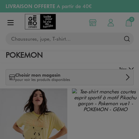
LIVRAISON OFFERTE
A partir de 40€
Aller au contenu principal
Aller à la navigation
RETRAIT ET LIVRAISON OFFERTE
en magasin
0
Choisir mon magasin
Mon compte
Mon pa
Afficher le menu
PAYEZ EN 3x SANS FRAIS
dès 50€
Chaussures, jupe, T-shirt…
Retours OFFERTS
pendant 30 jours
POKEMON
Trier
Choisir mon magasin
pour voir les produits disponibles