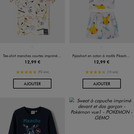
Disponible en 1 coloris
Disponible en 1 coloris
BLANC
BLANC
Tee-shirt manches courtes imprimé all over garçon - Pokémon
Pyjashort en coton à motifs Pikachu garçon - Pokemon
12,99 €
12,99 €
5/5 de moyenne
4.5/5 de moyenne
(93 avis)
(15 avis)
AU PANIER
AU PANIER
AJOUTER
AJOUTER