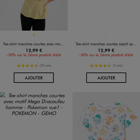
Disponible en 1 coloris
Disponible en 1 coloris
JAUNE
BLANC VIF
Tee-shirt manches courtes avec motif Pikachu femme - Pokemon
Tee-shirt manches courtes esprit sportif à motif Pikachu garçon - Pokemon
12,99 €
12,99 €
-50% sur le 2ème produit d'été
-50% sur le 2ème produit d'été
4.5/5 de moyenne
4.5/5 de moyenne
(23 avis)
(5 avis)
AU PANIER
AU PANIER
AJOUTER
AJOUTER