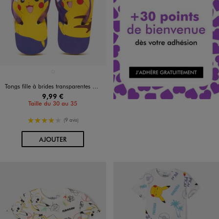
Disponible en 1 coloris
VIOLET STANDARD
Tongs fille à brides transparentes Pikachu - Pokemon
9,99 €
Taille du 30 au 35
4/5 de moyenne
(9 avis)
AU PANIER
AJOUTER