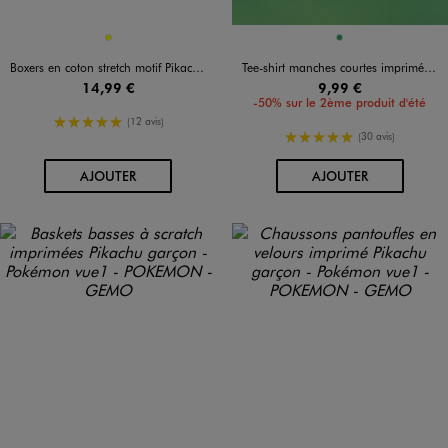
Disponible en 1 coloris
Disponible en 1 coloris
JAUNE
VERT
Boxers en coton stretch motif Pikachu garçon (lot de 3) - Pokemon
Tee-shirt manches courtes imprimé coupe crop top fille - Pokémon
14,99 €
9,99 €
-50% sur le 2ème produit d'été
5/5 de moyenne
(12 avis)
5/5 de moyenne
(30 avis)
AU PANIER
AU PANIER
AJOUTER
AJOUTER