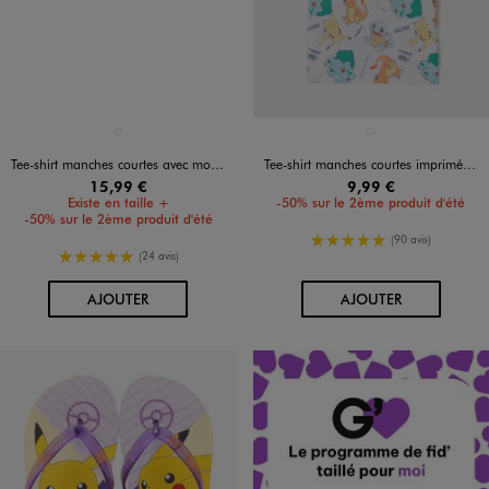
Disponible en 1 coloris
Disponible en 1 coloris
NOIR STANDARD
BLANC VIF
Tee-shirt manches courtes avec motif Mega Dracaufeu homme - Pokemon
Tee-shirt manches courtes imprimé garçon - Pokemon
15,99 €
9,99 €
Existe en taille +
-50% sur le 2ème produit d'été
-50% sur le 2ème produit d'été
5/5 de moyenne
(90 avis)
5/5 de moyenne
(24 avis)
AU PANIER
AU PANIER
AJOUTER
AJOUTER