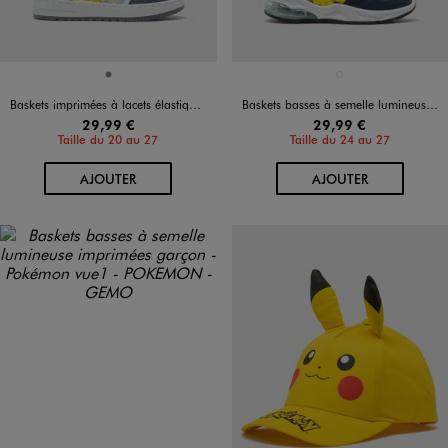
Disponible en 1 coloris
Disponible en 1 coloris
GRIS
BLEU MARINE
Baskets imprimées à lacets élastiques et bride scratch garçon - Pokémon
Baskets basses à semelle lumineuse imprimées garçon - Pokémon
29,99 €
29,99 €
Taille du 20 au 27
Taille du 24 au 27
AU PANIER
AU PANIER
AJOUTER
AJOUTER