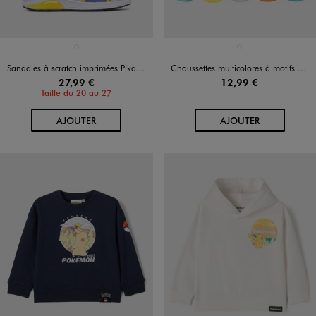
Disponible en 1 coloris
Disponible en 1 coloris
BLEU STANDARD
MULTICOLORE
Sandales à scratch imprimées Pikachu garçon - Pokémon
Chaussettes multicolores à motifs garçon (lot de 5) - Pokemon
27,99 €
12,99 €
Taille du 20 au 27
AU PANIER
AU PANIER
AJOUTER
AJOUTER