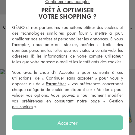
Continuer sans accepter
PRÊT À OPTIMISER
VOTRE SHOPPING ?
Disponible en 1 coloris
Disponible en 1 coloris
JAUNE STANDARD
BLANC
GÉMO et nos partenaires souhaitons utiliser des cookies et
Chaussettes ultra courtes imprimées garçon - Pokémon (lot de 5 paires)
Chaussettes tige basse imprimée garçon - Pokémon (lot de 3 paires)
des technologies similaires pour fournir, mettre à jour,
10,99 €
6,99 €
améliorer nos services et personnaliser les annonces. Si vous
5/5 de moyenne
5/5 de moyenne
l'acceptez, nous pourrons stocker, accéder et traiter des
(19 avis)
(13 avis)
données personnelles telles que vos visites à ce site web, les
AU PANIER
AU PANIER
AJOUTER
AJOUTER
adresses IP, les informations de votre compte utilisateur
telles que votre adresse e-mail et les identifiants des cookies.
Vous avez le choix d'« Accepter » pour consentir à ces
utilisations, de « Continuer sans accepter » pour vous y
opposer ou de «
Paramétrer
» vos préférences concernant
chaque catégorie de cookie en cliquant sur « Valider » pour
valider vos options. Vous pouvez à tout moment modifier
vos préférences en consultant notre page «
Gestion
des cookies
».
Accepter