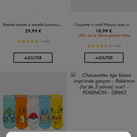
Disponible en 1 coloris
Disponible en 1 coloris
BLEU MARINE
JAUNE STANDARD
Baskets basses à semelle lumineuse imprimées garçon - Pokémon
Casquette à motif Pikachu avec oreilles fantaisie garçon - Pokemon
29,99 €
10,99 €
-50% sur le 2ème produit d'été
5/5 de moyenne
(1 avis)
4.5/5 de moyenne
(11 avis)
AU PANIER
AU PANIER
AJOUTER
AJOUTER