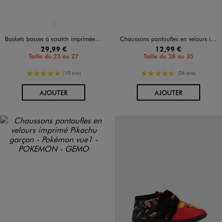
Disponible en 1 coloris
Disponible en 1 coloris
NOIR STANDARD
NOIR STANDARD
Baskets basses à scratch imprimées Pikachu garçon - Pokémon
Chaussons pantoufles en velours imprimé Pikachu garçon - Pokémon
29,99 €
12,99 €
Taille du 23 au 27
Taille du 28 au 35
5/5 de moyenne
4.5/5 de moyenne
(10 avis)
(36 avis)
AU PANIER
AU PANIER
AJOUTER
AJOUTER