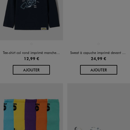
Disponible en 1 coloris
Disponible en 1 coloris
BLEU FONCE
BLEU FONCE
Tee-shirt col rond imprimé manches longues garçon - Pokémon
Sweat à capuche imprimé devant et dos garçon - Pokémon
12,99 €
24,99 €
AU PANIER
AU PANIER
AJOUTER
AJOUTER