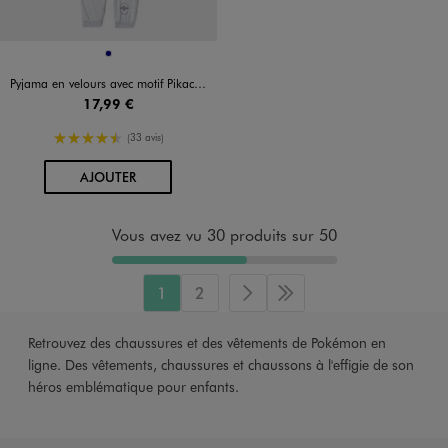
Disponible en 1 coloris
MARINE
Pyjama en velours avec motif Pikachu garçon - Pokemon
17,99 €
4.5/5 de moyenne
(33 avis)
AU PANIER
AJOUTER
Vous avez vu 30 produits sur 50
1
2
Page suivante
Dernière page
Retrouvez des chaussures et des vêtements de Pokémon en
ligne. Des vêtements, chaussures et chaussons à l'effigie de son
héros emblématique pour enfants.