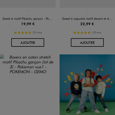
Disponible en 1 coloris
Disponible en 1 coloris
BLEU FONCE
BLANC STANDARD
Sweat à motif Pikachu garçon - Pokemon
Sweat à capuche motif devant et dos garçon - Pokemon
19,99 €
22,99 €
5/5 de moyenne
5/5 de moyenne
(35 avis)
(18 avis)
AU PANIER
AU PANIER
AJOUTER
AJOUTER