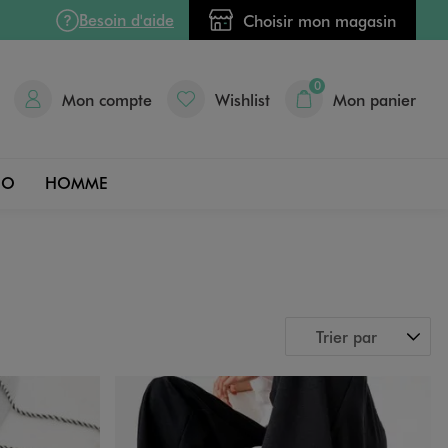
Besoin d'aide
Choisir mon magasin
0
Mon compte
Wishlist
Mon panier
DO
HOMME
Trier par