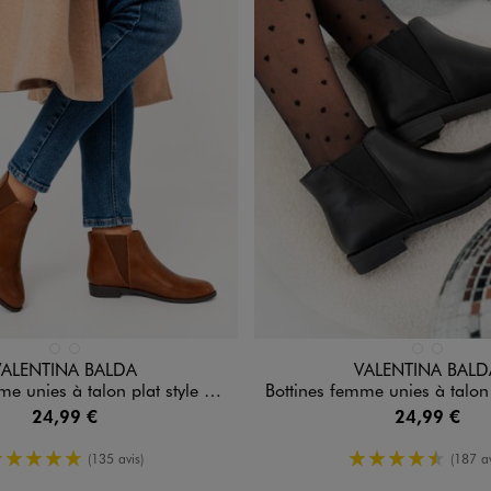
n 2 coloris
Disponible en 2 coloris
MARRON CLAIR
NOIR STANDARD
MARRON CLAI
NOIR STA
VALENTINA BALDA
VALENTINA BALD
unies à talon plat style Chelsea
Bottines femme unies à talon plat s
24,99 €
24,99 €
5/5 de moyenne
4.5/5 de m
(135 avis)
(187 av