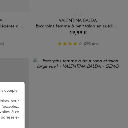
Disponible en 2 coloris
ARD
NDARD
 STANDARD
NOIR STANDARD
ROUGE STANDARD
A
VALENTINA BALDA
 Valentina Baldano
Escarpins femme à petit talon en suédine unis et à bout rond
19,99 €
oyenne
4.5/5 de moyenne
is)
(293 avis)
ns accepter
laires pour
 l'acceptez,
isites à ce
e adresse e-