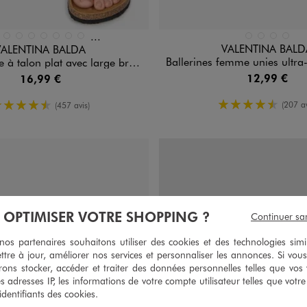
Et 2 autres coloris
n 11 coloris
Disponible en 4 coloris
BEIGE STANDARD
BLANC STAND
NOIR STA
ROUGE
C STANDARD
LEU FONCE
BLEU STANDARD
GRIS FONCE
GRIS STANDARD
KAKI STANDARD
NOIR CHINE
NOIR STANDARD
ROSE CLAIR
VALENTINA BALD
VALENTINA BALDA
Ballerines femme unies ultra-légères à bout drapé -
at avec large bride en T unie - Valentina Baldano
12,99 €
16,99 €
4.5/5 de m
4.5/5 de moyenne
(207 av
(457 avis)
À OPTIMISER VOTRE SHOPPING ?
Continuer sa
s partenaires souhaitons utiliser des cookies et des technologies simi
ttre à jour, améliorer nos services et personnaliser les annonces. Si vous
ons stocker, accéder et traiter des données personnelles telles que vos v
es adresses IP, les informations de votre compte utilisateur telles que votr
 identifiants des cookies.