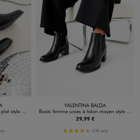
Disponible en 2 coloris
R
NDARD
MARRON STANDARD
NOIR STANDARD
A
VALENTINA BALDA
tyle Chelsea
Boots femme unies à talon moyen style Chelsea
29,99 €
oyenne
4.5/5 de moyenne
is)
(139 avis)