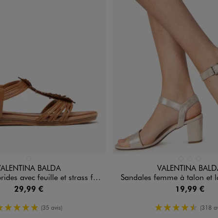
n 1 coloris
Disponible en 3 coloris
MARRON CLAIR
BLANC STANDAR
DORE
NOIR ST
VALENTINA BALDA
VALENTINA BALD
c feuille et strass femme - Valentina Baldano
Sandales femme à talon et l
29,99 €
19,99 €
5/5 de moyenne
4.5/5 de m
(35 avis)
(318 av