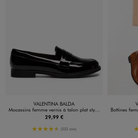
Disponible en 1 coloris
Disponible e
NOIR STANDARD
VALENTINA BALDA
Mocassins femme vernis à talon plat style classique
Bottines femme 
29,99 €
4.5/5 de moyenne
(332 avis)