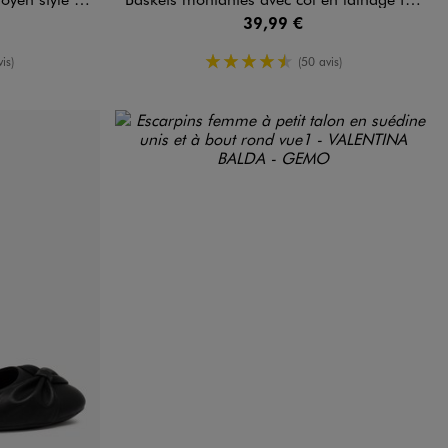
39,99 €
oyenne
4.5/5 de moyenne
is)
(50 avis)