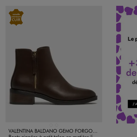
Disponible en 2 coloris
MARRON FONCE
NOIR STANDARD
VALENTINA BALDANO GEMO FORGOOD
Boots zippées à petit talon en matière lisse femme