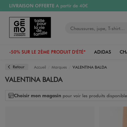
LIVRAISON OFFERTE
A partir de 40€
Aller au contenu principal
Aller à la navigation
RETRAIT ET LIVRAISON OFFERTE
en magasin
Votre recherche
PAYEZ EN 3x SANS FRAIS
dès 50€
Retours OFFERTS
pendant 30 jours
-50% SUR LE 2ÈME PRODUIT D'ÉTÉ*
ADIDAS
CH
Retour
Accueil
Marques
VALENTINA BALDA
VALENTINA BALDA
Choisir mon magasin
pour voir les produits disponible