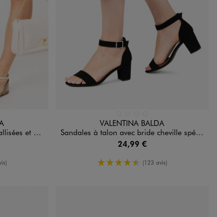
Disponible en 4 coloris
DARD
DORE
JAUNE STANDARD
NOIR STANDARD
ROUGE STANDARD
A
VALENTINA BALDA
 Valentina Baldano
Sandales à talon avec bride cheville spéciales pied large femme - Valentina Baldano
24,99 €
oyenne
4.5/5 de moyenne
is)
(123 avis)