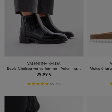
Disponible en 1 coloris
Disponible e
NOIR VIF
VALENTINA BALDA
Boots Chelsea vernis femme - Valentina Baldano
Mules à large bri
39,99 €
5/5 de moyenne
(22 avis)