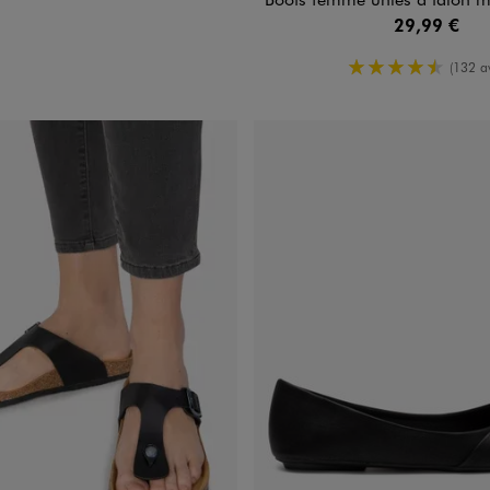
29,99 €
4.5/5 de m
(132 av