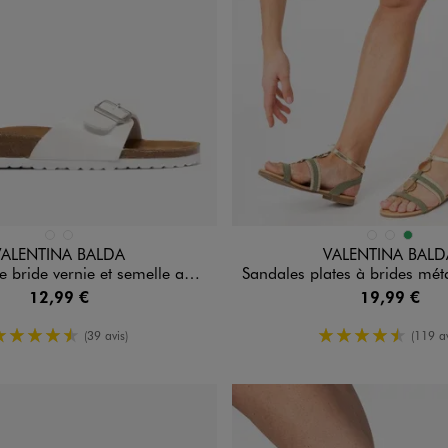
n 2 coloris
Disponible en 3 coloris
BLANC STANDARD
NOIR STANDARD
BEIGE STANDARD
BLANC STAN
VERT
VALENTINA BALDA
VALENTINA BALD
de vernie et semelle anatomique femme
Sandales plates à brides métallisées et bijoux femme -
12,99 €
19,99 €
4.5/5 de moyenne
4.5/5 de m
(39 avis)
(119 av