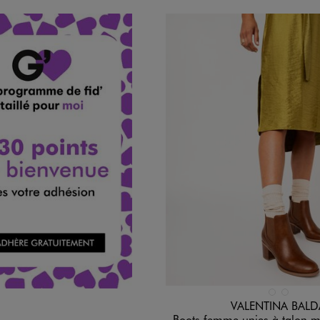
Disponible en 2 coloris
MARRON STAN
NOIR STA
VALENTINA BALD
Boots femme unies à talon moyen s