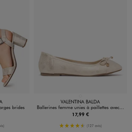
Disponible en 1 coloris
D
ANDARD
DORE
A
VALENTINA BALDA
arges brides
Ballerines femme unies à paillettes avec noeud fantaisie
17,99 €
oyenne
4.5/5 de moyenne
is)
(127 avis)