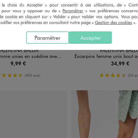
le choix d'« Accepter » pour consentir à ces utilisations, de « Con
» pour vous y opposer ou de «
Paramétrer
» vos préférences concern
de cookie en cliquant sur « Valider » pour valider vos options. Vous po
ifier vos préférences en consultant notre page «
Gestion des cookies
».
Paramétrer
Accepter
n 5 coloris
Disponible en 4 coloris
BLEU FONCE
JAUNE STANDARD
NOIR STANDARD
ROSE STANDARD
ROUGE FONCE
BLANC STANDARD
DORE
NOIR STA
VERT 
VALENTINA BALDA
VALENTINA BALD
ies en suédine avec bout rond effet drapé
Escarpins femme unis bout amande ouv
9,99 €
34,99 €
4.5/5 de moyenne
4.5/5 de m
(400 avis)
(24 av