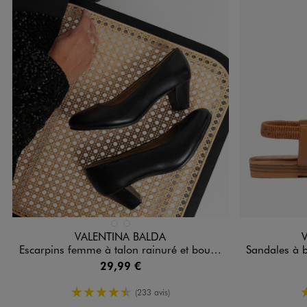
Disponible en 2 coloris
Disponible e
BLEU FONCE
NOIR STANDARD
VALENTINA BALDA
Escarpins femme à talon rainuré et bout rond dessus uni
Sandales à brides ave
29,99 €
4.5/5 de moyenne
(233 avis)