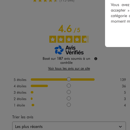
(115 avis)
Vous avez 
accepter 
catégorie 
moment mod
4.6
/
5
Image 12 sur 13
Basé sur
187
avis soumis à un
contrôle
Voir tous les avis sur ce site
5
étoiles
139
4
étoiles
36
Image 13 sur 13
3
étoiles
5
2
étoiles
3
1
étoile
4
Trier les avis