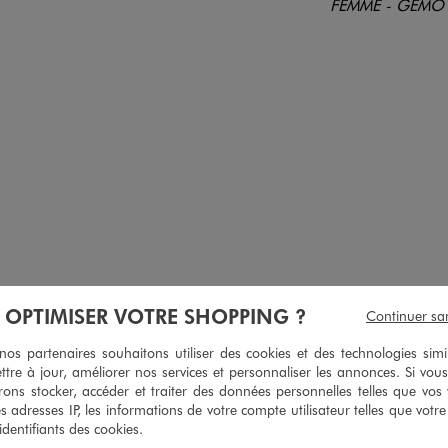
À OPTIMISER VOTRE SHOPPING ?
Continuer sa
s partenaires souhaitons utiliser des cookies et des technologies simi
 longue coupe ajustée femme
Chaussettes tige haute motif animalier femme (l
ttre à jour, améliorer nos services et personnaliser les annonces. Si vous
ons stocker, accéder et traiter des données personnelles telles que vos v
25,99 €
9,99 €
es adresses IP, les informations de votre compte utilisateur telles que votr
 identifiants des cookies.
5/5 de moyenne
4.5/5 de m
(7 avis)
(26 avi