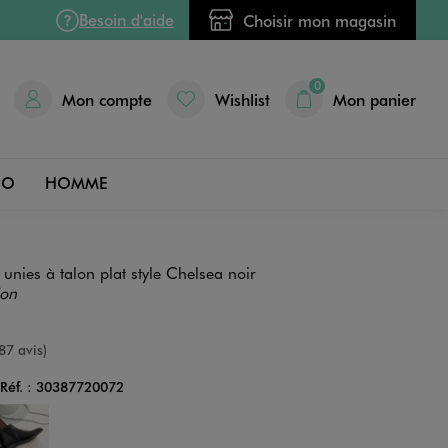
Besoin d'aide
Choisir mon magasin
0
Mon compte
Wishlist
Mon panier
DO
HOMME
unies à talon plat style Chelsea noir
ion
nne
87 avis)
Réf. :
30387720072
Couleur