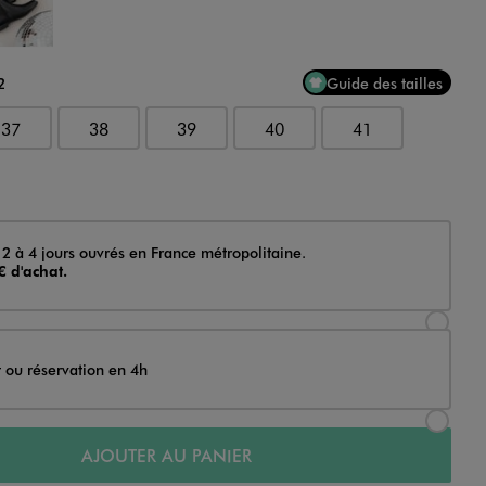
2
Guide des tailles
37
38
39
40
41
 2 à 4 jours ouvrés en France métropolitaine.
€ d'achat.
Sélectionner l’option de livraison Achat et li
t ou réservation en 4h
Sélectionner l’option de livraison Achat et r
AJOUTER AU PANIER