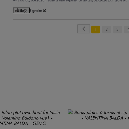
Avis du
08/03/2026
, suite à une expérience du
23/02/2026
par
Lydie M.
Utile
(0)
Signaler
1
2
3