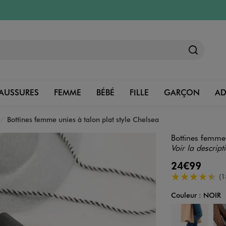
AUSSURES
FEMME
BÉBÉ
FILLE
GARÇON
A
Bottines femme unies à talon plat style Chelsea
Bottines femme 
Voir la descript
24€99
4.5/5 de moye
(1
Couleur :
NOIR
Couleur
Choisissez votre 