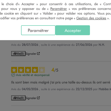
le choix d'« Accepter » pour consentir à ces utilisations, de « Con
» pour vous y opposer ou de «
Paramétrer
» vos préférences concern
de cookie en cliquant sur « Valider » pour valider vos options. Vous po
ifier vos préférences en consultant notre page «
Gestion des cookies
».
5
/
5
Paramétrer
Accepter
Avis vérifié et récompensé
Très contente a voir dans le temps
Avis du
28/07/2026
, suite à une expérience du
27/06/2026
par
N.H.
Utile
(0)
Signaler
4
/
5
Avis vérifié et récompensé
Ils sont bien mais malgré j’ai pris une taille au-dessus ils ont serré
Avis du
04/05/2026
, suite à une expérience du
22/12/2025
par
Habiba 
Utile
(0)
Signaler