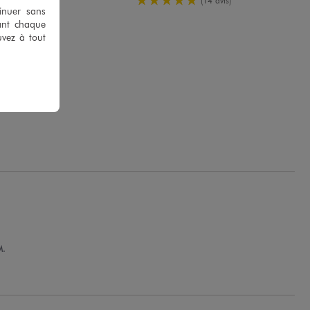
(14 avis)
tinuer sans
ant chaque
uvez à tout
M.