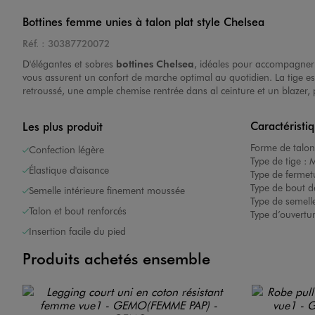
Bottines femme unies à talon plat style Chelsea
Réf. :
30387720072
D'élégantes et sobres
bottines
Chelsea
, idéales pour accompagner 
vous assurent un confort de marche optimal au quotidien. La tige est 
retroussé, une ample chemise rentrée dans al ceinture et un blazer,
Image 7 sur 13
Caractéristi
Les plus produit
Forme de talon
Confection légère
Type de tige :
M
Élastique d'aisance
Type de fermet
Type de bout d
Semelle intérieure finement moussée
Type de semelle
Talon et bout renforcés
Type d’ouvertu
Image 8 sur 13
Insertion facile du pied
Produits achetés ensemble