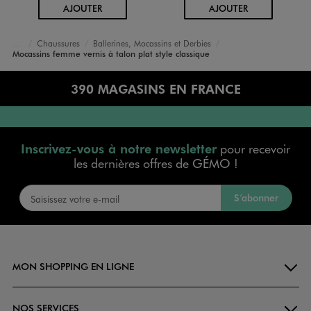
AU PANIER
AU PANIER
AJOUTER
AJOUTER
Chaussures
Ballerines, Mocassins et Derbies
Accueil
Femme
Mocassins femme vernis à talon plat style classique
390 MAGASINS EN FRANCE
Inscrivez-vous à notre newsletter
pour recevoir
les dernières offres de GÉMO !
S’abonner
MON SHOPPING EN LIGNE
NOS SERVICES