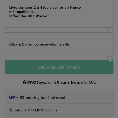
Livraison
Livraison sous 2 à 4 jours ouvrés en France
métropolitaine.
Offert dès 40€ d'achat.
Sélectionner l’option de livraison
Click & Collect ou réservation en 4h
Sélectionner l’option de livraiso
AJOUTER AU PANIER
Payez en
3X sans frais
dès 50€
+
30 points
grâce à cet achat
Retours
OFFERTS
30 jours