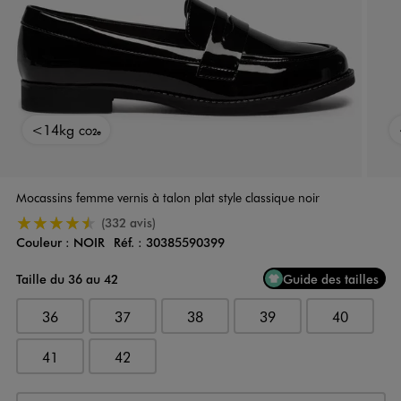
<14kg
CO2e
Mocassins femme vernis à talon plat style classique noir
4.5/5 de moyenne
(332 avis)
Couleur :
NOIR
Réf. :
30385590399
Couleur
Choisissez votre Couleur
Taille du 36 au 42
Guide des tailles
36
37
38
39
40
41
42