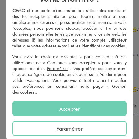
AU PANIER
AU PANIER
AJOUTER
AJOUTER
GÉMO et nos partenaires souhaitons utiliser des cookies et
des technologies similaires pour fournir, mettre à jour,
améliorer nos services et personnaliser les annonces. Si vous
4.5
l'acceptez, nous pourrons stocker, accéder et traiter des
5
/
5
/
données personnelles telles que vos visites à ce site web, les
Avis vérifié et récompensé
adresses IP, les informations de votre compte utilisateur
Confortable
telles que votre adresse e-mail et les identifiants des cookies.
Avis du
22/07/2026
, suite à un
Vous avez le choix d'« Accepter » pour consentir à ces
01/07/2026
par
Magali N.
Basé sur
331
avis soumis à un
utilisations, de « Continuer sans accepter » pour vous y
contrôle
opposer ou de «
Paramétrer
» vos préférences concernant
Utile
(0)
Signaler
Voir tous les avis sur ce site
chaque catégorie de cookie en cliquant sur « Valider » pour
valider vos options. Vous pouvez à tout moment modifier
5
étoiles
219
vos préférences en consultant notre page «
Gestion
5
/
4
étoiles
77
des cookies
».
Avis vérifié et récompensé
3
étoiles
17
2
étoiles
13
Très bon rapport qualité-prix
Accepter
1
étoile
5
Avis du
19/06/2026
, suite à un
30/05/2026
par
S.M.
Trier les avis
Paramétrer
Utile
(0)
Signaler