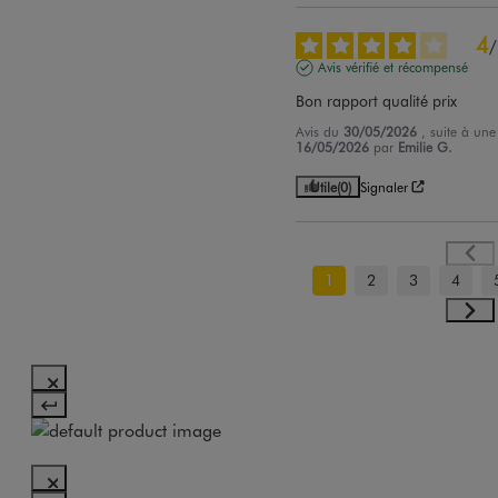
4
/
Avis vérifié et récompensé
Bon rapport qualité prix
Avis du
30/05/2026
, suite à un
16/05/2026
par
Emilie G.
Utile
(0)
Signaler
1
2
3
4