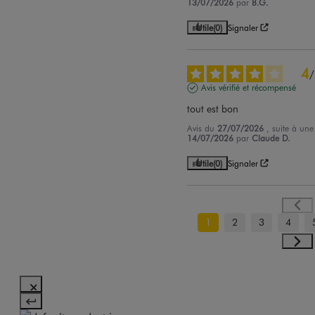
13/07/2026
par
B.G.
Utile
(0)
Signaler
4
/
Avis vérifié et récompensé
tout est bon
Avis du
27/07/2026
, suite à un
14/07/2026
par
Claude D.
Utile
(0)
Signaler
1
2
3
4