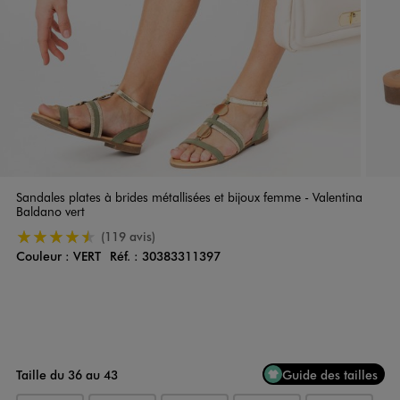
Sandales plates à brides métallisées et bijoux femme - Valentina
Baldano vert
4.5/5 de moyenne
(119 avis)
Couleur :
VERT
Réf. :
30383311397
Couleur
Choisissez votre Couleur
Taille du 36 au 43
Guide des tailles