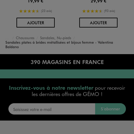
19,99 €
29,99 €
4.5/5 de moyenne
4.5/5 de moyenne
(23 avis)
(93 avis)
AU PANIER
AU PANIER
AJOUTER
AJOUTER
Chaussures
Sandales, Nu-pieds
Femme
Sandales plates à brides métallisées et bijoux femme - Valentina
Accueil
Baldano
390 MAGASINS EN FRANCE
Inscrivez-vous à notre newsletter
pour recevoir
les dernières offres de GÉMO !
S’abonner