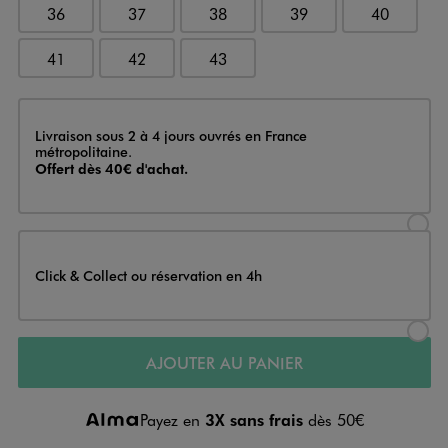
36
37
38
39
40
41
42
43
Livraison
Livraison sous 2 à 4 jours ouvrés en France
métropolitaine.
Offert dès 40€ d'achat.
Sélectionner l’option de livraison
Click & Collect ou réservation en 4h
Sélectionner l’option de livraiso
AJOUTER AU PANIER
Payez en
3X sans frais
dès 50€