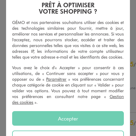
PRÊT À OPTIMISER
Veste en jean classique femme
Short rayé ample en viscose et lin avec taille ajustable femme
VOTRE SHOPPING ?
27,99 €
19,99 €
-50% sur le 2ème produit d'été
GÉMO et nos partenaires souhaitons utiliser des cookies et
5/5 de moyenne
(163 avis)
des technologies similaires pour fournir, mettre à jour,
5/5 de moyenne
(34 avis)
améliorer nos services et personnaliser les annonces. Si vous
l'acceptez, nous pourrons stocker, accéder et traiter des
AU PANIER
AU PANIER
AJOUTER
AJOUTER
données personnelles telles que vos visites à ce site web, les
adresses IP, les informations de votre compte utilisateur
telles que votre adresse e-mail et les identifiants des cookies.
4.6
5
/
5
/
Vous avez le choix d'« Accepter » pour consentir à ces
Avis vérifié et récompensé
utilisations, de « Continuer sans accepter » pour vous y
opposer ou de «
Paramétrer
» vos préférences concernant
Très joli et bien taillé
chaque catégorie de cookie en cliquant sur « Valider » pour
Avis du
04/08/2026
, suite à un
valider vos options. Vous pouvez à tout moment modifier
20/07/2026
par
Carine S.
Basé sur
119
avis soumis à un
vos préférences en consultant notre page «
Gestion
contrôle
des cookies
».
Utile
(0)
Signaler
Voir tous les avis sur ce site
5
étoiles
84
Accepter
5
/
4
étoiles
30
Avis vérifié et récompensé
3
étoiles
3