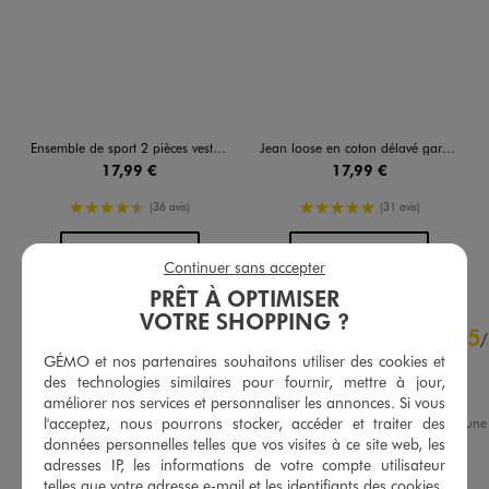
Ensemble de sport 2 pièces veste zippée et pantalon garçon
Jean loose en coton délavé garçon
17,99 €
17,99 €
4.5/5 de moyenne
5/5 de moyenne
(36 avis)
(31 avis)
AU PANIER
AU PANIER
AJOUTER
AJOUTER
Continuer sans accepter
PRÊT À OPTIMISER
VOTRE SHOPPING ?
4.7
5
/
5
/
GÉMO et nos partenaires souhaitons utiliser des cookies et
Avis vérifié
des technologies similaires pour fournir, mettre à jour,
parfait
améliorer nos services et personnaliser les annonces. Si vous
l'acceptez, nous pourrons stocker, accéder et traiter des
Avis du
03/08/2026
, suite à un
21/07/2026
par
Martine C.
données personnelles telles que vos visites à ce site web, les
Basé sur
78
avis soumis à un
contrôle
adresses IP, les informations de votre compte utilisateur
Utile
(0)
Signaler
Voir tous les avis sur ce site
telles que votre adresse e-mail et les identifiants des cookies.