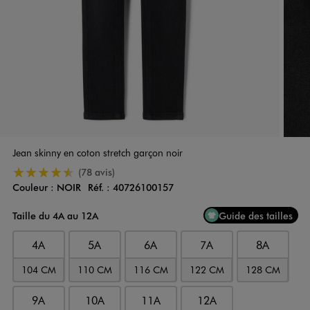
Jean skinny en coton stretch garçon noir
4.5/5 de moyenne
(78 avis)
Couleur :
NOIR
Réf. :
40726100157
Couleur
Choisissez votre Couleur
Taille du 4A au 12A
Guide des tailles
4A
5A
6A
7A
8A
104 CM
110 CM
116 CM
122 CM
128 CM
9A
10A
11A
12A