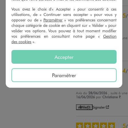
Vous avez le choix d'« Accepter » pour consentir à ces
5
étoiles
61
utilisations, de « Continuer sans accepter » pour vous y
5
/
4
étoiles
14
opposer ou de «
Paramétrer
» vos préférences concernant
Avis vérifié et récompensé
3
étoiles
3
chaque catégorie de cookie en cliquant sur « Valider » pour
2
étoiles
0
Beau pantalon
valider vos options. Vous pouvez à tout moment modifier
1
étoile
0
vos préférences en consultant notre page «
Gestion
Avis du
20/07/2026
, suite à un
des cookies
».
07/07/2026
par
Luce P.
Trier les avis
Utile
(0)
Signaler
Accepter
4
/
Paramétrer
Avis vérifié et récompensé
Un peu simple mais sa va
Avis du
28/06/2026
, suite à un
16/06/2026
par
Christiane P.
Utile
(0)
Signaler
5
/