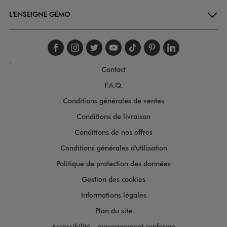
L'ENSEIGNE GÉMO
Suivez-nous sur faceboo
Suivez-nous sur inst
Suivez-nous sur twi
Suivez-nous sur
Suivez-nous s
Suivez-nou
Suivez-
.
Contact
F.A.Q.
Conditions générales de ventes
Conditions de livraison
Conditions de nos offres
Conditions générales d'utilisation
Politique de protection des données
Gestion des cookies
Informations légales
Plan du site
Accessibilité : moyennement conforme