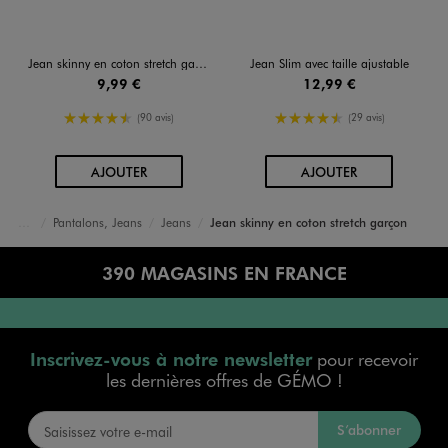
Jean skinny en coton stretch garçon
Jean Slim avec taille ajustable
9,99 €
12,99 €
4.5/5 de moyenne
4.5/5 de moyenne
(90 avis)
(29 avis)
AU PANIER
AU PANIER
AJOUTER
AJOUTER
Pantalons, Jeans
Jeans
Jean skinny en coton stretch garçon
Accueil
Garçon
Vêtements
390 MAGASINS EN FRANCE
Inscrivez-vous à notre newsletter
pour recevoir
les dernières offres de GÉMO !
S’abonner