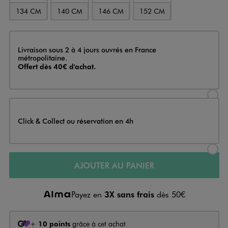
134 CM
140 CM
146 CM
152 CM
Livraison
Livraison sous 2 à 4 jours ouvrés en France
métropolitaine.
Offert dès 40€ d'achat.
Sélectionner l’option de livraison
Click & Collect ou réservation en 4h
Sélectionner l’option de livraiso
AJOUTER AU PANIER
Payez en
3X sans frais
dès 50€
+
10 points
grâce à cet achat