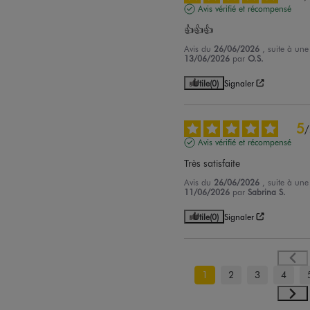
Avis vérifié et récompensé
👍👍👍
Avis du
26/06/2026
, suite à un
13/06/2026
par
O.S.
Utile
(0)
Signaler
5
/
Avis vérifié et récompensé
Très satisfaite
Avis du
26/06/2026
, suite à un
11/06/2026
par
Sabrina S.
Utile
(0)
Signaler
1
2
3
4