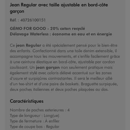
Jean Regular avec taille ajustable en bord-côte
garçon
Réf. :
40726100151
GÉMO FOR GOOD - 20% coton recyclé
Délavage Waterless : économe en eau et en énergie
Ce
jean Regular
a été spécialement pensé pour le bien-être
des enfants. Confectionné dans une toile denim extensible, il
accompagne tous les mouvements, et s’enfile facilement grâce
à une ceinture élastique en bord-côte, ajustable par cordon
coulissant. Un
jean garçon
non seulement pratique mais
également stylé avec coloris délavé accentué sur les zones
d’usure et surpiqûres contrastantes. Il sera le meilleur allié
d’un tee-shirt et d’une paire de baskets. Braguette surpiquée,
deux poches italiennes et deux poches plaquées au dos.
Caractéristiques
Nombre de poches exterieures :
4
Type de longueur :
Long(ue)
Type de fermeture :
À enfiler
Type de coupe bas :
Regular