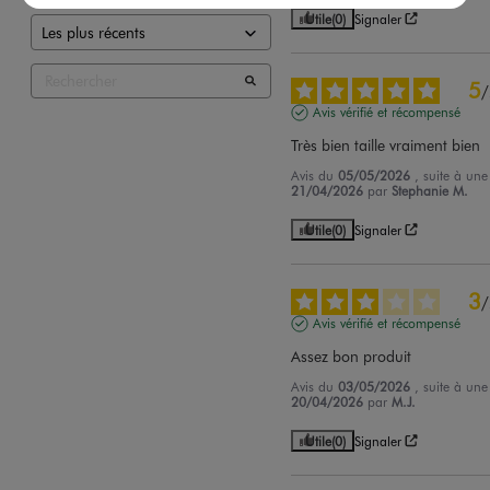
Utile
(0)
Signaler
5
/
Avis vérifié et récompensé
Très bien taille vraiment bien
Avis du
05/05/2026
, suite à un
21/04/2026
par
Stephanie M.
Utile
(0)
Signaler
3
/
Avis vérifié et récompensé
Assez bon produit
Avis du
03/05/2026
, suite à un
20/04/2026
par
M.J.
Utile
(0)
Signaler