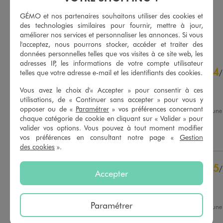
4.5/5 de moyenne
5/5 de moyenne
(24 avis)
(53 avis)
GÉMO et nos partenaires souhaitons utiliser des cookies et
des technologies similaires pour fournir, mettre à jour,
AU PANIER
AU PANIER
AJOUTER
AJOUTER
améliorer nos services et personnaliser les annonces. Si vous
l'acceptez, nous pourrons stocker, accéder et traiter des
données personnelles telles que vos visites à ce site web, les
adresses IP, les informations de votre compte utilisateur
4.8
4
/
5
/
telles que votre adresse e-mail et les identifiants des cookies.
Avis vérifié et récompensé
Vous avez le choix d'« Accepter » pour consentir à ces
Oui
utilisations, de « Continuer sans accepter » pour vous y
opposer ou de «
Paramétrer
» vos préférences concernant
Avis du
28/05/2026
, suite à un
chaque catégorie de cookie en cliquant sur « Valider » pour
16/05/2026
par
David B.
Basé sur
88
avis soumis à un
valider vos options. Vous pouvez à tout moment modifier
contrôle
Utile
(0)
Signaler
vos préférences en consultant notre page «
Gestion
Voir tous les avis sur ce site
des cookies
».
5
étoiles
76
5
/
4
étoiles
8
Accepter
Avis vérifié et récompensé
3
étoiles
4
2
étoiles
0
Belle coupe et confortable
1
étoile
0
Paramétrer
Avis du
17/05/2026
, suite à un
02/05/2026
par
Amandine J.
Trier les avis