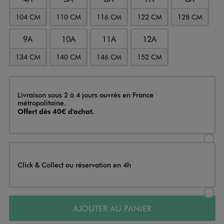
104 CM
110 CM
116 CM
122 CM
128 CM
9A
10A
11A
12A
134 CM
140 CM
146 CM
152 CM
Livraison
Livraison sous 2 à 4 jours ouvrés en France
métropolitaine.
Offert dès 40€ d'achat.
Sélectionner l’option de livraison
Click & Collect ou réservation en 4h
Sélectionner l’option de livraiso
AJOUTER AU PANIER