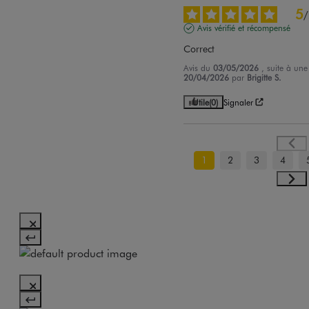
5
/
Avis vérifié et récompensé
Correct
Avis du
03/05/2026
, suite à un
20/04/2026
par
Brigitte S.
Utile
(0)
Signaler
1
2
3
4