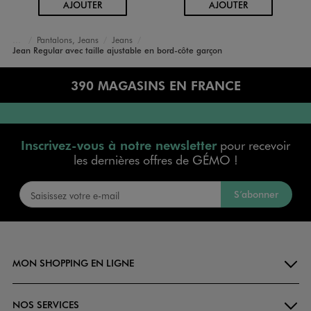
AU PANIER
AU PANIER
AJOUTER
AJOUTER
Pantalons, Jeans
Jeans
Accueil
Garçon
Vêtements
Jean Regular avec taille ajustable en bord-côte garçon
390 MAGASINS EN FRANCE
Inscrivez-vous à notre newsletter
pour recevoir
les dernières offres de GÉMO !
S’abonner
MON SHOPPING EN LIGNE
NOS SERVICES