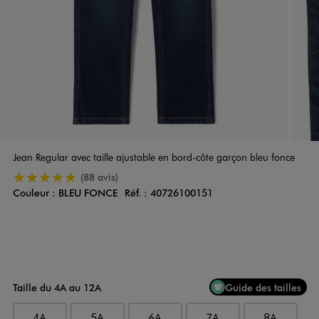
Jean Regular avec taille ajustable en bord-côte garçon bleu fonce
5/5 de moyenne
(88 avis)
Couleur :
BLEU FONCE
Réf. :
40726100151
Couleur
Choisissez votre Couleur
Taille du 4A au 12A
Guide des tailles
4A
5A
6A
7A
8A