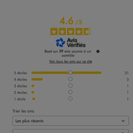
4.6
/
5
Basé sur
39
avis soumis à un
contrôle
Voir tous les avis sur ce site
5
étoiles
31
4
étoiles
5
3
étoiles
1
2
étoiles
1
1
étoile
1
Trier les avis