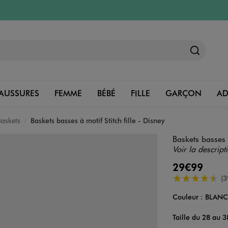
AUSSURES
FEMME
BÉBÉ
FILLE
GARÇON
A
Baskets
Baskets basses à motif Stitch fille - Disney
Baskets basses à
Voir la descript
29€99
4.5/5 de moye
(3
Couleur :
BLAN
Couleur
Choisissez votre 
Taille du 28 au 3