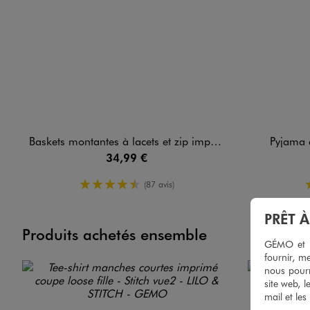
Baskets montantes à lacets et zip imprimé fille - Stitch
Pyjama à
34,99 €
4.5/5 de moyenne
(87 avis)
PRÊT 
Produits achetés ensemble
GÉMO et no
fournir, me
nous pourr
site web, l
mail et les