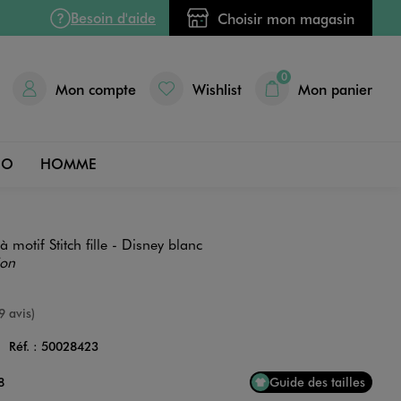
Besoin d'aide
Choisir mon magasin
0
Mon compte
Wishlist
Mon panier
DO
HOMME
 motif Stitch fille - Disney blanc
ion
nne
9 avis)
C
Réf. :
50028423
Couleur
8
Guide des tailles