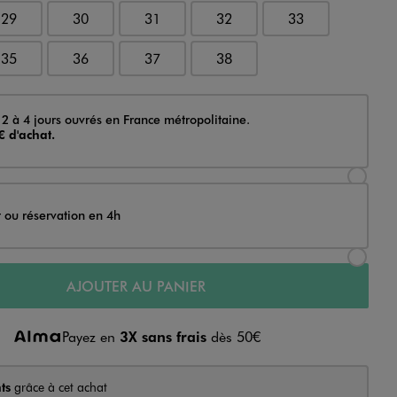
29
30
31
32
33
35
36
37
38
 2 à 4 jours ouvrés en France métropolitaine.
€ d'achat.
Sélectionner l’option de livraison Achat et li
t ou réservation en 4h
Sélectionner l’option de livraison Achat et r
AJOUTER AU PANIER
Payez en
3X sans frais
dès 50€
ts
grâce à cet achat