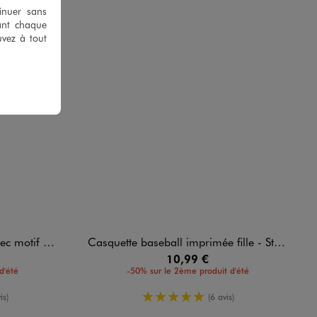
tinuer sans
ant chaque
uvez à tout
pop Demon Hunters
Casquette baseball imprimée fille - Stitch
10,99 €
d'été
-50% sur le 2ème produit d'été
enne
5/5 de moyenne
is)
(6 avis)