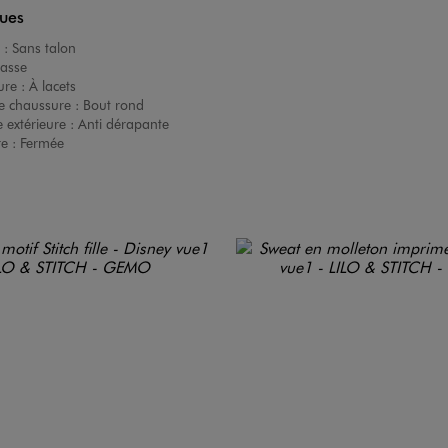
ques
 :
Sans talon
asse
ure :
À lacets
e chaussure :
Bout rond
 extérieure :
Anti dérapante
re :
Fermée