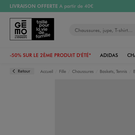
LIVRAISON OFFERTE
A partir de 40€
Aller au contenu principal
Aller à la navigation
RETRAIT ET LIVRAISON OFFERTE
en magasin
Votre recherche
RÉSERVATION GRATUITE
4h en magasin
Retours OFFERTS
pendant 30 jours
-50% SUR LE 2ÈME PRODUIT D'ÉTÉ*
ADIDAS
CH
Retour
Accueil
Fille
Chaussures
Baskets, Tennis
Image 1 sur 6