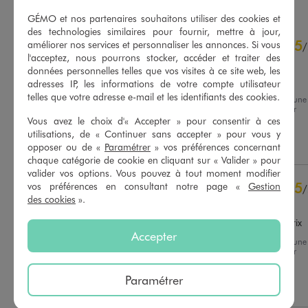
GÉMO et nos partenaires souhaitons utiliser des cookies et
des technologies similaires pour fournir, mettre à jour,
4.6
5
/
5
améliorer nos services et personnaliser les annonces. Si vous
/
l'acceptez, nous pourrons stocker, accéder et traiter des
Avis vérifié et récompensé
données personnelles telles que vos visites à ce site web, les
Oh  top
adresses IP, les informations de votre compte utilisateur
telles que votre adresse e-mail et les identifiants des cookies.
Avis du
22/04/2026
, suite à une
expérience du
08/04/2026
par
Basé sur
14
avis soumis à un
Audrey T.
Vous avez le choix d'« Accepter » pour consentir à ces
contrôle
utilisations, de « Continuer sans accepter » pour vous y
Voir tous les avis sur ce site
Utile
(0)
Signaler
opposer ou de «
Paramétrer
» vos préférences concernant
chaque catégorie de cookie en cliquant sur « Valider » pour
5
étoiles
12
valider vos options. Vous pouvez à tout moment modifier
4
étoiles
0
5
vos préférences en consultant notre page «
Gestion
/
3
étoiles
1
des cookies
».
Avis vérifié et récompensé
2
étoiles
0
Très bon rapport qualité prix
1
étoile
1
Accepter
Avis du
22/03/2026
, suite à une
Trier les avis
expérience du
03/03/2026
par
Fabienne G.
Paramétrer
Utile
(0)
Signaler