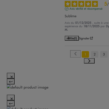
5
/
Avis vérifié et récompensé
Sublime
Avis du
01/12/2025
, suite à une
expérience du
18/11/2025
par
Dy
M.
Utile
(0)
Signaler
1
2
3