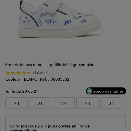
Baskets basses à motifs graffitis bébé garçon blanc
4.5/5 de moyenne
(14 avis)
Couleur :
BLANC
Réf. :
50005352
Couleur
Choisissez votre Couleur
Taille du 20 au 24
Guide des tailles
20
21
22
23
24
Livraison
Livraison sous 2 à 4 jours ouvrés en France
métropolitaine.