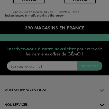
Chaussures de marche 18-24p
Baskets et Tennis
Accueil
Bébé
Chaussures Garçon
Baskets basses à motifs graffitis bébé garçon
390 MAGASINS EN FRANCE
Inscrivez-vous à notre newsletter
pour recevoir
les dernières offres de GÉMO !
S’abonner
MON SHOPPING EN LIGNE
NOS SERVICES