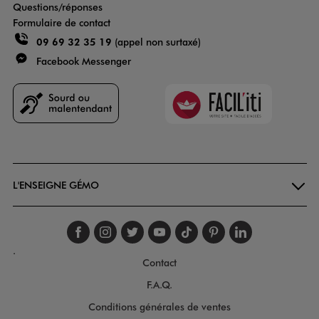
Questions/réponses
Formulaire de contact
09 69 32 35 19
(appel non surtaxé)
Facebook Messenger
Faciliti
Goodays
L'ENSEIGNE GÉMO
Suivez-nous sur faceboo
Suivez-nous sur inst
Suivez-nous sur twi
Suivez-nous sur
Suivez-nous s
Suivez-nou
Suivez-
.
Contact
F.A.Q.
Conditions générales de ventes