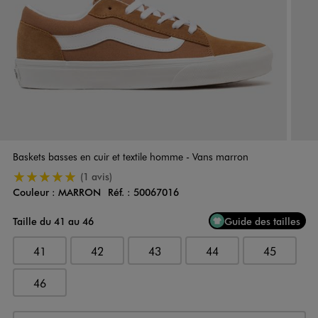
Baskets basses en cuir et textile homme - Vans marron
5/5 de moyenne
(1 avis)
Couleur :
MARRON
Réf. :
50067016
Couleur
Choisissez votre Couleur
Taille du 41 au 46
Guide des tailles
41
42
43
44
45
46