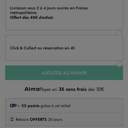
Livraison
Livraison sous 2 à 4 jours ouvrés en France
métropolitaine.
Offert dès 40€ d'achat.
Sélectionner l’option de livraison
Click & Collect ou réservation en 4h
Sélectionner l’option de livraiso
AJOUTER AU PANIER
Payez en
3X sans frais
dès 50€
+
55 points
grâce à cet achat
Retours
OFFERTS
30 jours