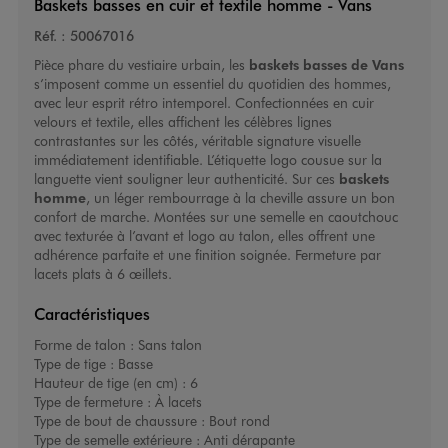
Baskets basses en cuir et textile homme - Vans
Réf. :
50067016
Pièce phare du vestiaire urbain, les
baskets basses de Vans
s’imposent comme un essentiel du quotidien des hommes,
avec leur esprit rétro intemporel. Confectionnées en cuir
velours et textile, elles affichent les célèbres lignes
contrastantes sur les côtés, véritable signature visuelle
immédiatement identifiable. L’étiquette logo cousue sur la
languette vient souligner leur authenticité. Sur ces
baskets
homme
, un léger rembourrage à la cheville assure un bon
confort de marche. Montées sur une semelle en caoutchouc
avec texturée à l’avant et logo au talon, elles offrent une
adhérence parfaite et une finition soignée. Fermeture par
lacets plats à 6 œillets.
Caractéristiques
Forme de talon :
Sans talon
Type de tige :
Basse
Hauteur de tige (en cm) :
6
Type de fermeture :
À lacets
Type de bout de chaussure :
Bout rond
Type de semelle extérieure :
Anti dérapante