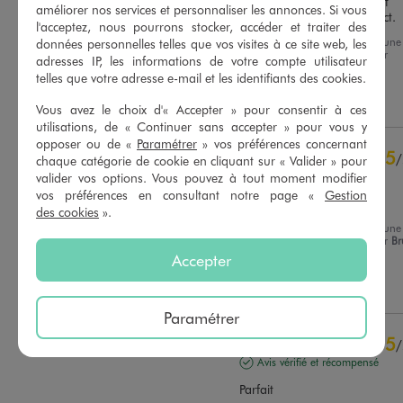
Chaussures confortables et 
améliorer nos services et personnaliser les annonces. Si vous
sympas pour un prix correct.
l'acceptez, nous pourrons stocker, accéder et traiter des
Avis du
28/07/2026
, suite à une
données personnelles telles que vos visites à ce site web, les
Basé sur
24
avis soumis à un
expérience du
13/07/2026
par
contrôle
adresses IP, les informations de votre compte utilisateur
Dominique B.
Voir tous les avis sur ce site
telles que votre adresse e-mail et les identifiants des cookies.
Utile
(0)
Signaler
Vous avez le choix d'« Accepter » pour consentir à ces
5
étoiles
22
utilisations, de « Continuer sans accepter » pour vous y
4
étoiles
2
opposer ou de «
Paramétrer
» vos préférences concernant
3
étoiles
0
5
/
chaque catégorie de cookie en cliquant sur « Valider » pour
2
étoiles
0
Avis vérifié et récompensé
valider vos options. Vous pouvez à tout moment modifier
1
étoile
0
vos préférences en consultant notre page «
Gestion
Très bien
des cookies
».
Trier les avis
Avis du
02/07/2026
, suite à une
expérience du
19/06/2026
par
B
H.
Accepter
Utile
(0)
Signaler
Paramétrer
5
/
Avis vérifié et récompensé
Parfait