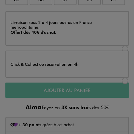
Livraison
Livraison sous 2 à 4 jours ouvrés en France
métropolitaine.
Offert dès 40€ d'achat.
Sélectionner l’option de livraison
Click & Collect ou réservation en 4h
Sélectionner l’option de livraiso
AJOUTER AU PANIER
Payez en
3X sans frais
dès 50€
+
30 points
grâce à cet achat