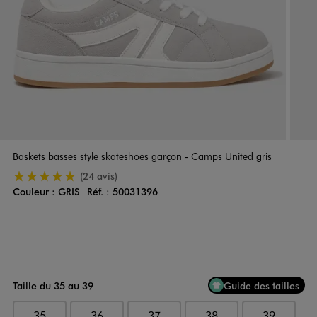
Baskets basses style skateshoes garçon - Camps United gris
5/5 de moyenne
(24 avis)
Couleur :
GRIS
Réf. :
50031396
Couleur
Choisissez votre Couleur
Taille du 35 au 39
Guide des tailles
35
36
37
38
39