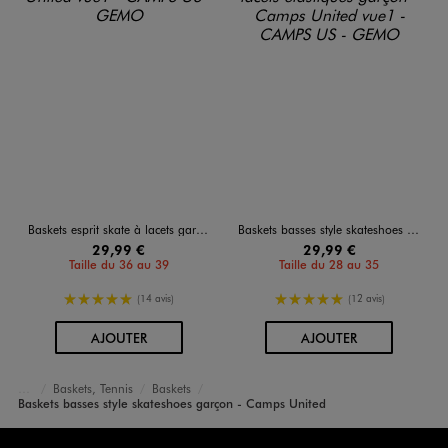
Baskets esprit skate à lacets garçon - Camps United
Baskets basses style skateshoes en suédine à lacets élastiques garçon - Camps United
29,99 €
29,99 €
Taille du 36 au 39
Taille du 28 au 35
5/5 de moyenne
5/5 de moyenne
(14 avis)
(12 avis)
AU PANIER
AU PANIER
AJOUTER
AJOUTER
Baskets, Tennis
Baskets
Accueil
Garçon
Chaussures
Baskets basses style skateshoes garçon - Camps United