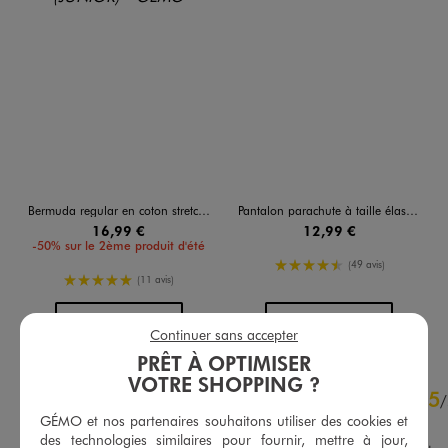
Bermuda regular en coton stretch à taille élastiquée garçon
Pantalon parachute à taille élastiquée garçon
16,99 €
12,99 €
-50% sur le 2ème produit d'été
4.5/5 de moyenne
(49 avis)
5/5 de moyenne
(11 avis)
AU PANIER
AU PANIER
AJOUTER
AJOUTER
Continuer sans accepter
PRÊT À OPTIMISER
VOTRE SHOPPING ?
4.9
5
/
5
/
GÉMO et nos partenaires souhaitons utiliser des cookies et
Avis vérifié et récompensé
des technologies similaires pour fournir, mettre à jour,