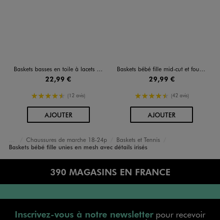
Baskets basses en toile à lacets et zip bébé fille
Baskets bébé fille mid-cut et fourrées avec détails vernis et scintillants
22,99 €
29,99 €
4.5/5 de moyenne
4.5/5 de moyenne
(12 avis)
(42 avis)
AU PANIER
AU PANIER
AJOUTER
AJOUTER
Chaussures de marche 18-24p
Baskets et Tennis
Accueil
Bébé
Chaussures Fille
Baskets bébé fille unies en mesh avec détails irisés
390 MAGASINS EN FRANCE
Inscrivez-vous à notre newsletter
pour recevoir