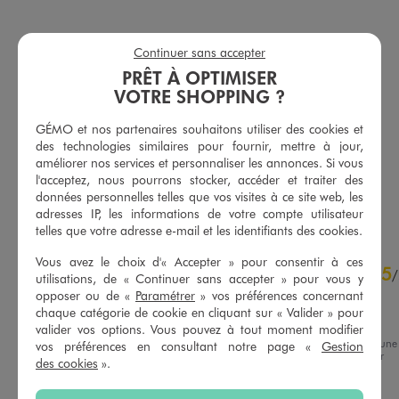
Continuer sans accepter
PRÊT À OPTIMISER
VOTRE SHOPPING ?
Tee-shirt manches courtes à motifs girly bébé fille
Tee-shirt manches courtes avec poche fantaisie bébé fille
3,99 €
3,99 €
GÉMO et nos partenaires souhaitons utiliser des cookies et
-50% sur le 2ème produit d'été
-50% sur le 2ème produit d'été
des technologies similaires pour fournir, mettre à jour,
améliorer nos services et personnaliser les annonces. Si vous
5/5 de moyenne
5/5 de moyenne
(29 avis)
(42 avis)
l'acceptez, nous pourrons stocker, accéder et traiter des
données personnelles telles que vos visites à ce site web, les
AU PANIER
AU PANIER
AJOUTER
AJOUTER
adresses IP, les informations de votre compte utilisateur
telles que votre adresse e-mail et les identifiants des cookies.
4.3
Vous avez le choix d'« Accepter » pour consentir à ces
5
/
5
/
utilisations, de « Continuer sans accepter » pour vous y
Avis vérifié et récompensé
opposer ou de «
Paramétrer
» vos préférences concernant
chaque catégorie de cookie en cliquant sur « Valider » pour
Tres confortable
valider vos options. Vous pouvez à tout moment modifier
Avis du
13/07/2026
, suite à une
vos préférences en consultant notre page «
Gestion
expérience du
30/06/2026
par
Basé sur
10
avis soumis à un
des cookies
».
Arnaud D.
contrôle
Voir tous les avis sur ce site