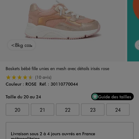
<8kg
CO2e
Baskets bébé fille unies en mesh avec détails irisés rose
4.5/5 de moyenne
(10 avis)
Couleur :
ROSE
Réf. :
30110770044
Couleur
Choisissez votre Couleur
Taille du 20 au 24
Guide des tailles
20
21
22
23
24
Livraison
Livraison sous 2 à 4 jours ouvrés en France
métropolitaine.