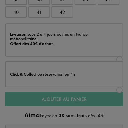
40
41
42
Livraison
Livraison sous 2 à 4 jours ouvrés en France
métropolitaine.
Offert dès 40€ d'achat.
Sélectionner l’option de livraison
Click & Collect ou réservation en 4h
Sélectionner l’option de livraiso
AJOUTER AU PANIER
Payez en
3X sans frais
dès 50€