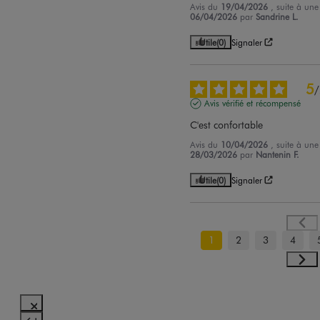
Avis du
19/04/2026
, suite à un
06/04/2026
par
Sandrine L.
Utile
(0)
Signaler
5
/
Avis vérifié et récompensé
C'est confortable
Avis du
10/04/2026
, suite à un
28/03/2026
par
Nantenin F.
Utile
(0)
Signaler
1
2
3
4