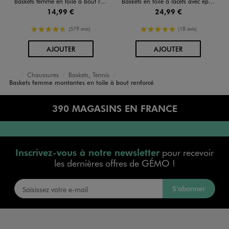
Baskets femme en toile à bout renforcé fermeture lacets
Baskets en toile à lacets avec épaisse semelle femme
14,99 €
24,99 €
4.5/5 de moyenne
5/5 de moyenne
(579 avis)
(18 avis)
AU PANIER
AU PANIER
AJOUTER
AJOUTER
Chaussures
Baskets, Tennis
Accueil
Femme
Baskets femme montantes en toile à bout renforcé
390 MAGASINS EN FRANCE
Inscrivez-vous à notre newsletter
pour recevoir
les dernières offres de GÉMO !
S’abonner