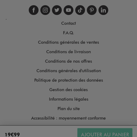
Suivez-nous sur faceboo
Suivez-nous sur inst
Suivez-nous sur twi
Suivez-nous sur
Suivez-nous s
Suivez-nou
Suivez-
.
Contact
F.A.Q.
Conditions générales de ventes
Conditions de livraison
Conditions de nos offres
Conditions générales d'utilisation
Politique de protection des données
Gestion des cookies
Informations légales
Plan du site
Accessibilité : moyennement conforme
19€99
AJOUTER AU PANIER
Copyright © 2026