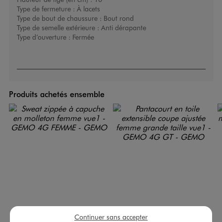
Type de fermeture :
À lacets
Type de bout de chaussure :
Bout rond
Type de semelle extérieure :
Anti dérapante
Type d’ouverture :
Fermée
Produits achetés ensemble
Continuer sans accepter