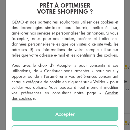
PRÊT À OPTIMISER
VOTRE SHOPPING ?
Sweat zippée à capuche en molleton femme
Pantacourt en toile extensible coupe ajustée femme grande taille
19,99 €
19,99 €
GÉMO et nos partenaires souhaitons utiliser des cookies et
des technologies similaires pour fournir, mettre à jour,
4.5/5 de moyenne
4.5/5 de moyenne
(19 avis)
(244 avis)
améliorer nos services et personnaliser les annonces. Si vous
l'acceptez, nous pourrons stocker, accéder et traiter des
AU PANIER
AU PANIER
données personnelles telles que vos visites à ce site web, les
AJOUTER
AJOUTER
adresses IP, les informations de votre compte utilisateur
telles que votre adresse e-mail et les identifiants des cookies.
4.6
Vous avez le choix d'« Accepter » pour consentir à ces
5
/
5
/
utilisations, de « Continuer sans accepter » pour vous y
Avis vérifié et récompensé
opposer ou de «
Paramétrer
» vos préférences concernant
très bon rapport qualité prix
chaque catégorie de cookie en cliquant sur « Valider » pour
valider vos options. Vous pouvez à tout moment modifier
Avis du
03/07/2026
, suite à un
vos préférences en consultant notre page «
Gestion
20/06/2026
par
Christelle S.
Basé sur
283
avis soumis à un
des cookies
».
contrôle
Utile
(0)
Signaler
Voir tous les avis sur ce site
Accepter
5
étoiles
197
5
/
4
étoiles
72
Avis vérifié et récompensé
3
étoiles
10