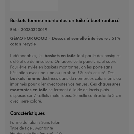
Baskets femme montantes en toile à bout renforcé
Réf. :
30380320019
GÉMO FOR GOOD - Dessus et semelle intérieure : 51%
coton recyclé
Indémodables, les
baskets en toile
font partie des basiques
d'été et de demi-saison. On adore cette paire chic et sobre.
Pour être stylée en baskets montantes, on les porte sans
hésitation avec une jupe ou un short ! Succès assuré. Des
baskets femme
déclinées dans de nombreux coloris unis ou
imprimés pour aller avec toutes vos tenues. Ces
chaussures
montantes en toile
se ferment à l'aide de lacets plats
disposés sur 7 œillets métalliques. Semelle contrastante 3 cm
avec liseré coloré.
Caractéristiques
Forme de talon :
Sans talon
Type de tige :
Montante
Hauteur de tige (en cm) :
10