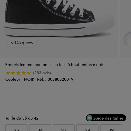
<10kg
CO2e
Baskets femme montantes en toile à bout renforcé noir
4.5/5 de moyenne
(283 avis)
Couleur :
NOIR
Réf. :
30380320019
Couleur
Choisissez votre Couleur
Taille du 35 au 42
Guide des tailles
35
36
37
38
39