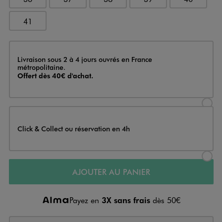
41
Livraison
Livraison sous 2 à 4 jours ouvrés en France
métropolitaine.
Offert dès 40€ d'achat.
Sélectionner l’option de livraison
Click & Collect ou réservation en 4h
Sélectionner l’option de livraiso
AJOUTER AU PANIER
Payez en
3X sans frais
dès 50€