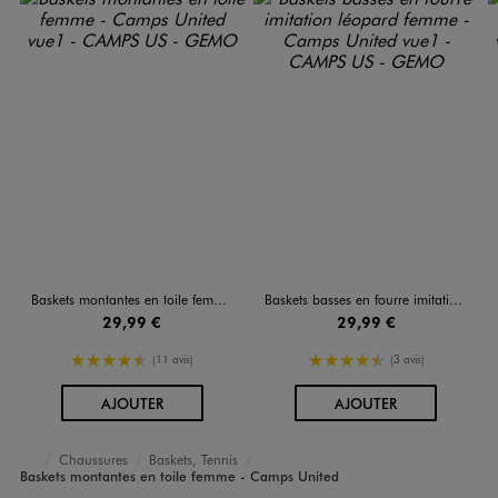
Baskets montantes en toile femme - Camps United
Baskets basses en fourre imitation léopard femme - Camps United
29,99 €
29,99 €
4.5/5 de moyenne
4.5/5 de moyenne
(11 avis)
(3 avis)
AU PANIER
AU PANIER
AJOUTER
AJOUTER
Chaussures
Baskets, Tennis
Accueil
Femme
Baskets montantes en toile femme - Camps United