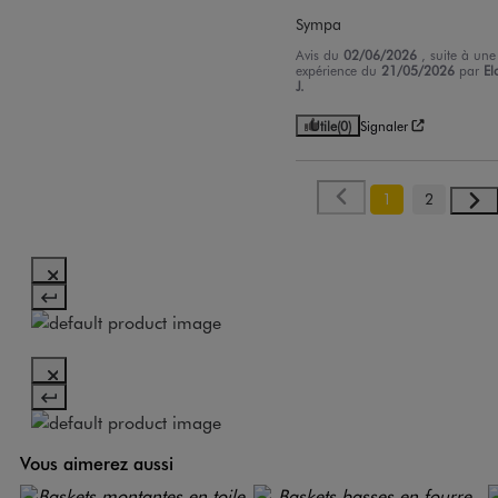
Sympa
Avis du
02/06/2026
, suite à une
expérience du
21/05/2026
par
El
J.
Utile
(0)
Signaler
1
2
Vous aimerez aussi