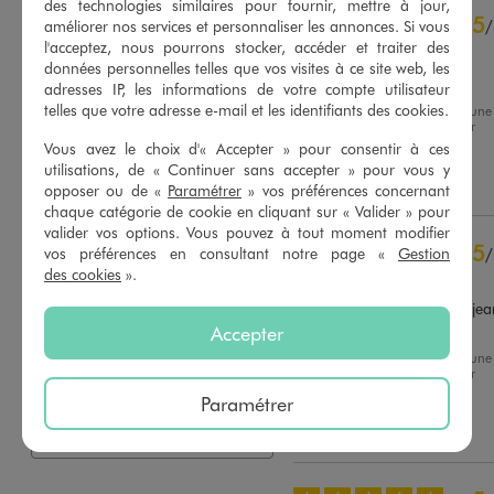
des technologies similaires pour fournir, mettre à jour,
4.6
5
/
5
/
améliorer nos services et personnaliser les annonces. Si vous
l'acceptez, nous pourrons stocker, accéder et traiter des
Avis vérifié et récompensé
données personnelles telles que vos visites à ce site web, les
tres bien
adresses IP, les informations de votre compte utilisateur
telles que votre adresse e-mail et les identifiants des cookies.
Avis du
14/07/2026
, suite à une
expérience du
01/07/2026
par
Basé sur
8
avis soumis à un
Jacqueline G.
Vous avez le choix d'« Accepter » pour consentir à ces
contrôle
utilisations, de « Continuer sans accepter » pour vous y
Voir tous les avis sur ce site
Utile
(0)
Signaler
opposer ou de «
Paramétrer
» vos préférences concernant
chaque catégorie de cookie en cliquant sur « Valider » pour
5
étoiles
5
valider vos options. Vous pouvez à tout moment modifier
4
étoiles
3
5
vos préférences en consultant notre page «
Gestion
/
3
étoiles
0
des cookies
».
Avis vérifié et récompensé
2
étoiles
0
simple et efficace, avec un jean
1
étoile
0
une jupe
Accepter
Trier les avis
Avis du
12/07/2026
, suite à une
expérience du
23/06/2026
par
Karine B.
Paramétrer
Utile
(0)
Signaler