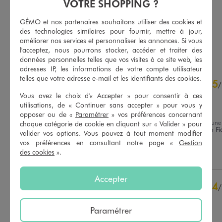
VOTRE SHOPPING ?
12,99 €
14,99 €
GÉMO et nos partenaires souhaitons utiliser des cookies et
5/5 de moyenne
5/5 de moyenne
(53 avis)
(15 avis)
des technologies similaires pour fournir, mettre à jour,
améliorer nos services et personnaliser les annonces. Si vous
AU PANIER
AU PANIER
AJOUTER
AJOUTER
l'acceptez, nous pourrons stocker, accéder et traiter des
données personnelles telles que vos visites à ce site web, les
adresses IP, les informations de votre compte utilisateur
4.7
telles que votre adresse e-mail et les identifiants des cookies.
5
/
5
/
Avis vérifié et récompensé
Vous avez le choix d'« Accepter » pour consentir à ces
utilisations, de « Continuer sans accepter » pour vous y
Confortable
opposer ou de «
Paramétrer
» vos préférences concernant
Avis du
10/07/2026
, suite à une
chaque catégorie de cookie en cliquant sur « Valider » pour
expérience du
27/06/2026
par
Fi
valider vos options. Vous pouvez à tout moment modifier
Basé sur
6
avis soumis à un
N.
contrôle
vos préférences en consultant notre page «
Gestion
Voir tous les avis sur ce site
des cookies
».
Utile
(0)
Signaler
5
étoiles
4
Accepter
4
étoiles
2
4
/
3
étoiles
0
Avis vérifié et récompensé
2
étoiles
0
Paramétrer
Très Confortable
1
étoile
0