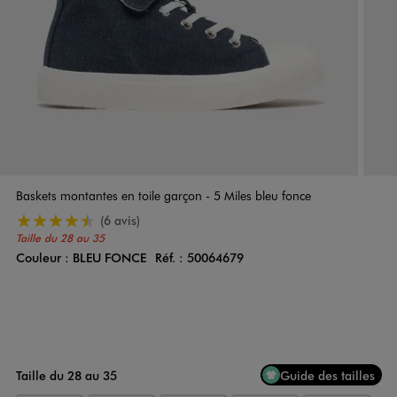
Baskets montantes en toile garçon - 5 Miles bleu fonce
4.5/5 de moyenne
(6 avis)
Taille du 28 au 35
Couleur :
BLEU FONCE
Réf. :
50064679
Couleur
Choisissez votre Couleur
Taille du 28 au 35
Guide des tailles