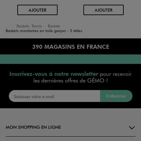
AU PANIER
AU PANIER
AJOUTER
AJOUTER
Baskets, Tennis
Baskets
Accueil
Garçon
Chaussures
Baskets montantes en toile garçon - 5 Miles
390 MAGASINS EN FRANCE
Inscrivez-vous à notre newsletter
pour recevoir
les dernières offres de GÉMO !
S’abonner
MON SHOPPING EN LIGNE