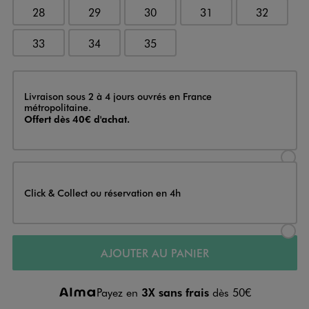
28
29
30
31
32
33
34
35
Livraison
Livraison sous 2 à 4 jours ouvrés en France
métropolitaine.
Offert dès 40€ d'achat.
Sélectionner l’option de livraison
Click & Collect ou réservation en 4h
Sélectionner l’option de livraiso
AJOUTER AU PANIER
Payez en
3X sans frais
dès 50€