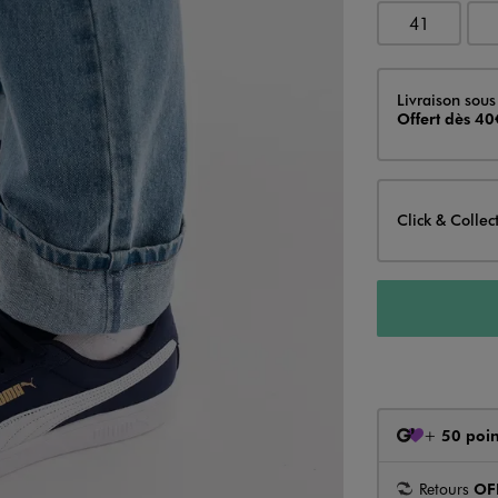
41
Livraison
Livraison sous
Offert dès 40
Click & Collec
+
50 poin
Retours
OF