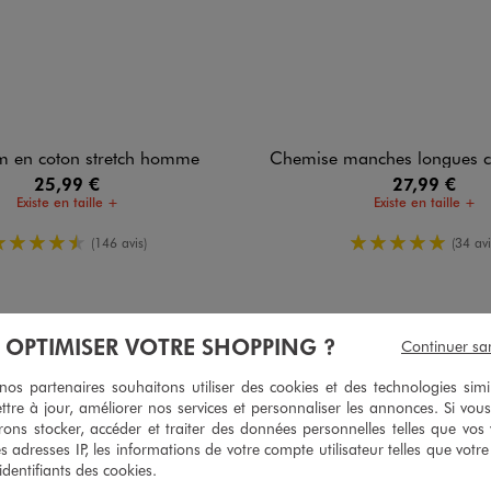
im en coton stretch homme
Chemise manches longues coupe droite en coto
25,99 €
27,99 €
Existe en taille +
Existe en taille +
4.5/5 de moyenne
5/5 de moy
(146 avis)
(34 avi
À OPTIMISER VOTRE SHOPPING ?
Continuer sa
4
/
5
s partenaires souhaitons utiliser des cookies et des technologies simi
Avis vérifié et récompensé
ttre à jour, améliorer nos services et personnaliser les annonces. Si vous
confortable
ons stocker, accéder et traiter des données personnelles telles que vos v
es adresses IP, les informations de votre compte utilisateur telles que votr
Avis du
27/07/2026
, suite à une expérience du
13/07/2026
par
Louis V.
 identifiants des cookies.