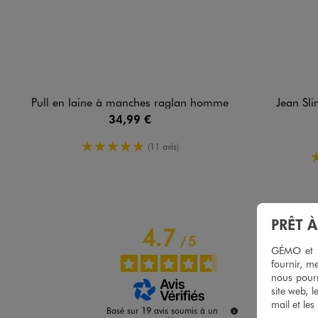
Pull en laine à manches raglan homme
Jean Sl
34,99 €
5/5 de moyenne
(11 avis)
PRÊT 
4.7
/
5
GÉMO et no
fournir, me
nous pourr
site web, l
mail et les
Basé sur
19
avis soumis à un