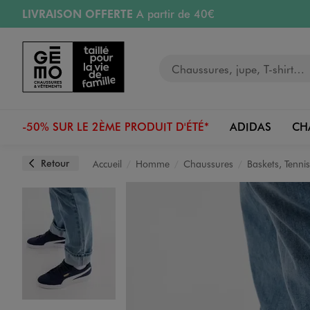
LIVRAISON OFFERTE
A partir de 40€
Aller au contenu principal
Aller à la navigation
RETRAIT ET LIVRAISON OFFERTE
en magasin
Votre recherche
RÉSERVATION GRATUITE
4h en magasin
Retours OFFERTS
pendant 30 jours
-50% SUR LE 2ÈME PRODUIT D'ÉTÉ*
ADIDAS
CH
Retour
Accueil
Homme
Chaussures
Baskets, Tennis
Image 1 sur 7