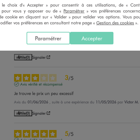
Utile
(0)
Signaler
le choix d'« Accepter » pour consentir à ces utilisations, de « Con
» pour vous y opposer ou de «
Paramétrer
» vos préférences concern
de cookie en cliquant sur « Valider » pour valider vos options. Vous po
5
/
5
ifier vos préférences en consultant notre page «
Gestion des cookies
».
Avis vérifié et récompensé
Paramétrer
Accepter
Moi qui marche beaucoup je suis très bien dedans
Avis du
10/07/2026
, suite à une expérience du
26/06/2026
par
Evelyne L
Utile
(0)
Signaler
3
/
5
Avis vérifié et récompensé
Je trouve le prix un peu excessif
Avis du
01/06/2026
, suite à une expérience du
11/05/2026
par
Victor M.
Utile
(0)
Signaler
5
/
5
Avis vérifié et récompensé