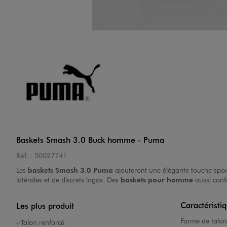
Image 4 sur 7
Image 5 sur 7
Baskets Smash 3.0 Buck homme - Puma
Réf. :
50027741
Les
baskets Smash 3.0 Puma
ajouteront une élégante touche sporti
latérales et de discrets logos. Des
baskets pour homme
aussi confo
Caractéristi
Les plus produit
Image 6 sur 7
Forme de talon
Talon renforcé