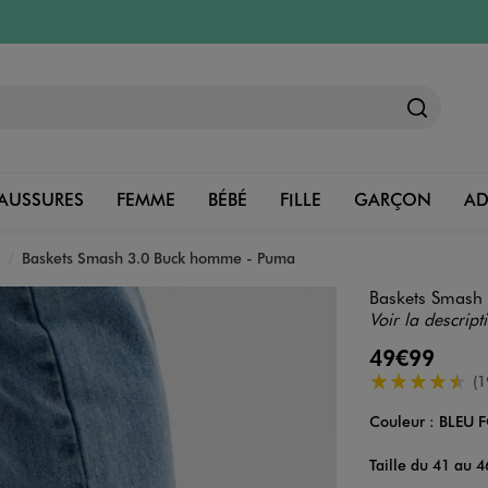
AUSSURES
FEMME
BÉBÉ
FILLE
GARÇON
A
Baskets Smash 3.0 Buck homme - Puma
Baskets Smash
Voir la descript
49€99
4.5/5 de moye
(1
Couleur :
BLEU 
Couleur
Choisissez votre 
Taille du 41 au 4