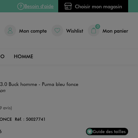
Besoin d'aide
Choisir mon magasin
0
Mon compte
Wishlist
Mon panier
DO
HOMME
 3.0 Buck homme - Puma bleu fonce
ion
nne
9 avis)
FONCE
Réf. :
50027741
Couleur
6
Guide des tailles