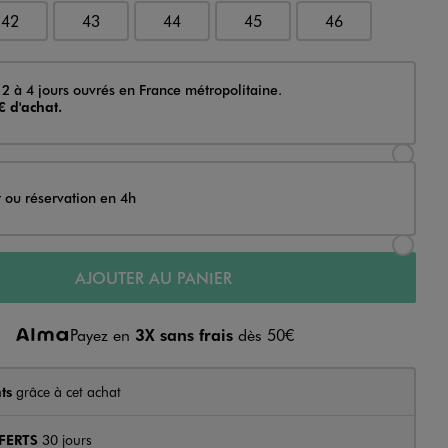
42
43
44
45
46
 2 à 4 jours ouvrés en France métropolitaine.
€ d'achat.
Sélectionner l’option de livraison Achat et li
t ou réservation en 4h
Sélectionner l’option de livraison Achat et r
AJOUTER AU PANIER
Payez en
3X sans frais
dès 50€
ts
grâce à cet achat
FERTS
30 jours