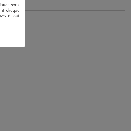
tinuer sans
ant chaque
uvez à tout
.