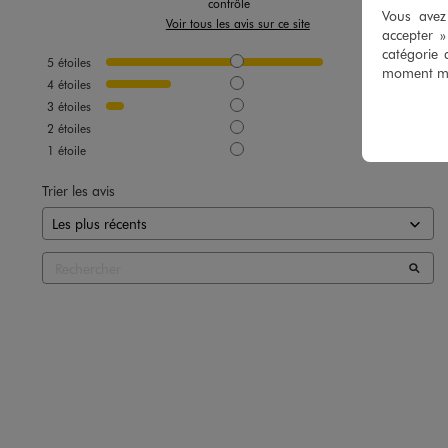
contrôle
Vous avez 
Voir tous les avis sur ce site
accepter 
catégorie 
5
étoiles
14
moment mod
4
étoiles
4
3
étoiles
1
2
étoiles
0
1
étoile
0
Trier les avis