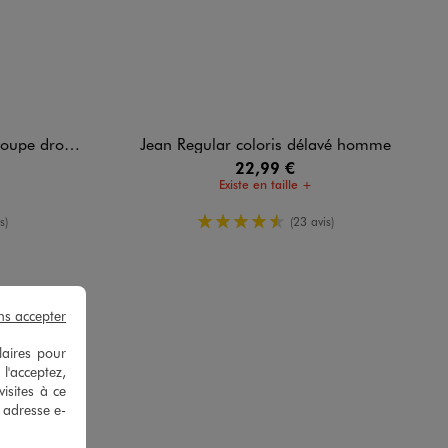
n imprimé homme
Jean Regular coloris délavé homme
22,99 €
Existe en taille +
enne
4.5/5 de moyenne
s)
(23 avis)
ns accepter
laires pour
 l'acceptez,
isites à ce
e adresse e-