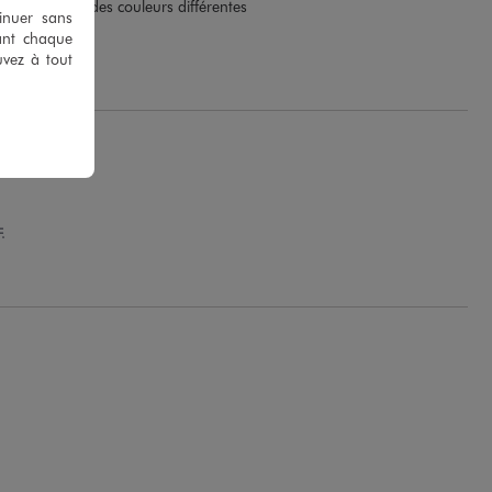
lection avec des couleurs différentes
tinuer sans
ant chaque
.
uvez à tout
.