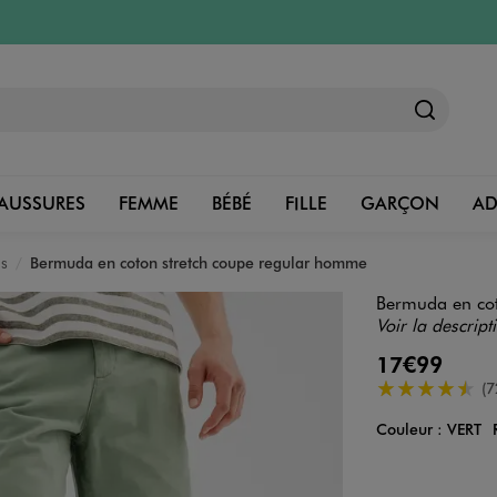
AUSSURES
FEMME
BÉBÉ
FILLE
GARÇON
A
as
Bermuda en coton stretch coupe regular homme
Bermuda en cot
Voir la descript
17€99
4.5/5 de moye
(7
Couleur :
VERT
Couleur
Choisissez votre 