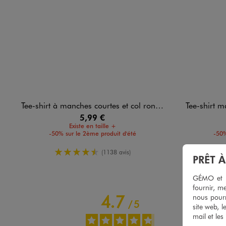
Tee-shirt à manches courtes et col rond homme
Tee-shirt manc
5,99 €
Existe en taille +
-50% sur le 2ème produit d'été
-50%
4.5/5 de moyenne
(1138 avis)
PRÊT 
GÉMO et no
fournir, me
4.7
nous pourr
/
5
site web, l
mail et les