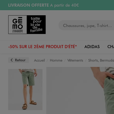
LIVRAISON OFFERTE
A partir de 40€
Aller au contenu principal
Aller à la navigation
RETRAIT ET LIVRAISON OFFERTE
en magasin
Votre recherche
RÉSERVATION GRATUITE
4h en magasin
Retours OFFERTS
pendant 30 jours
-50% SUR LE 2ÈME PRODUIT D'ÉTÉ*
ADIDAS
CH
Retour
Accueil
Homme
Vêtements
Shorts, Bermud
Image 1 sur 3