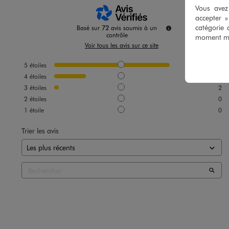
Vous avez 
accepter 
catégorie 
Basé sur
72
avis soumis à un
contrôle
moment mod
Voir tous les avis sur ce site
5
étoiles
55
4
étoiles
15
3
étoiles
2
2
étoiles
0
1
étoile
0
Trier les avis