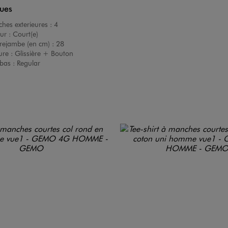
ques
hes exterieures :
4
ur :
Court(e)
rejambe (en cm) :
28
ure :
Glissière + Bouton
bas :
Regular