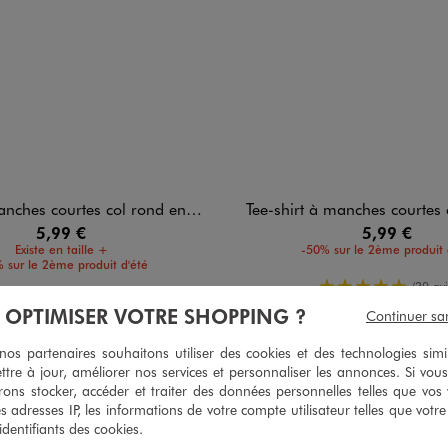
hes courtes col rond en coton homme
Tee-shirt à manches courtes en jersey de co
5,99 €
5,99 €
Existe en taille +
-50% sur le 2ème produit 
 sur le 2ème produit d'été
5/5 de moy
(30 avi
5/5 de moyenne
(161 avis)
À OPTIMISER VOTRE SHOPPING ?
Continuer sa
s partenaires souhaitons utiliser des cookies et des technologies simi
ttre à jour, améliorer nos services et personnaliser les annonces. Si vous
ons stocker, accéder et traiter des données personnelles telles que vos v
5
/
5
es adresses IP, les informations de votre compte utilisateur telles que votr
Avis vérifié et récompensé
 identifiants des cookies.