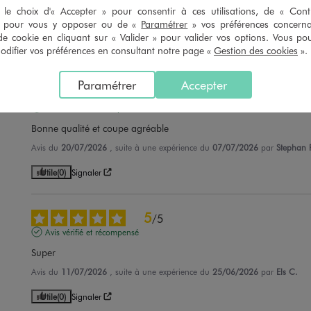
Léger et de bonne qualité j'ai pris toute une gamme de la même col
le choix d'« Accepter » pour consentir à ces utilisations, de « Con
» pour vous y opposer ou de «
Paramétrer
» vos préférences concern
Avis du
24/07/2026
, suite à une expérience du
11/07/2026
par
Antonio L
de cookie en cliquant sur « Valider » pour valider vos options. Vous po
Utile
(0)
Signaler
ifier vos préférences en consultant notre page «
Gestion des cookies
».
Paramétrer
Accepter
5
/
5
Avis vérifié et récompensé
Bonne qualité et coupe agréable
Avis du
20/07/2026
, suite à une expérience du
07/07/2026
par
Stephan F
Utile
(0)
Signaler
5
/
5
Avis vérifié et récompensé
Super
Avis du
11/07/2026
, suite à une expérience du
25/06/2026
par
Els C.
Utile
(0)
Signaler