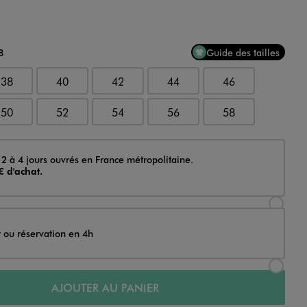
8
Guide des tailles
38
40
42
44
46
50
52
54
56
58
 2 à 4 jours ouvrés en France métropolitaine.
€ d'achat.
Sélectionner l’option de livraison Achat et li
t ou réservation en 4h
Sélectionner l’option de livraison Achat et r
AJOUTER AU PANIER