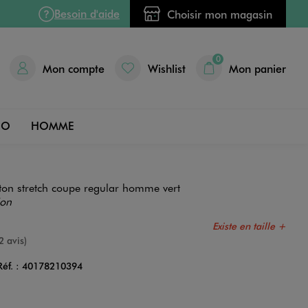
Besoin d'aide
Choisir mon magasin
0
Mon compte
Wishlist
Mon panier
DO
HOMME
on stretch coupe regular homme vert
ion
Existe en taille +
nne
2 avis)
Réf. :
40178210394
Couleur