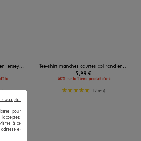
ton uni homme
Tee-shirt manches courtes col rond en coton homme
5,99 €
d'été
-50% sur le 2ème produit d'été
enne
5/5 de moyenne
s)
(18 avis)
ns accepter
laires pour
 l'acceptez,
isites à ce
e adresse e-