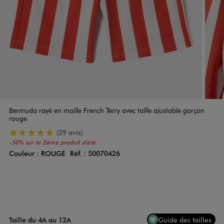
Bermuda rayé en maille French Terry avec taille ajustable garçon
rouge
5/5 de moyenne
(29 avis)
-50% sur le 2ème produit d'été
Couleur :
ROUGE
Réf. :
50070426
Couleur
Choisissez votre Couleur
Taille du 4A au 12A
Guide des tailles