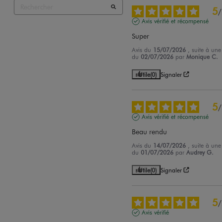
5
/
Avis vérifié et récompensé
Super
Avis du
15/07/2026
, suite à une
du
02/07/2026
par
Monique C.
Utile
(0)
Signaler
5
/
Avis vérifié et récompensé
Beau rendu
Avis du
14/07/2026
, suite à une
du
01/07/2026
par
Audrey G.
Utile
(0)
Signaler
5
/
Avis vérifié