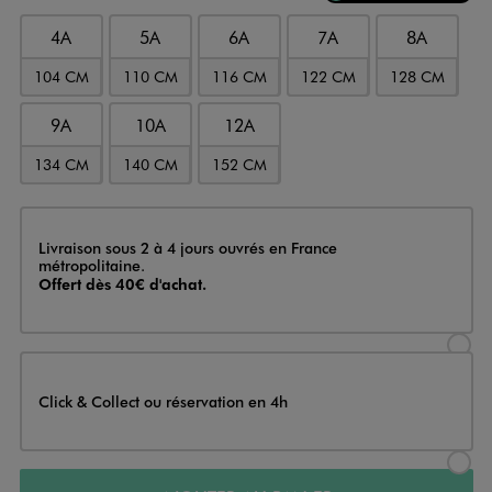
4A
5A
6A
7A
8A
104 CM
110 CM
116 CM
122 CM
128 CM
9A
10A
12A
134 CM
140 CM
152 CM
Livraison
Livraison sous 2 à 4 jours ouvrés en France
métropolitaine.
Offert dès 40€ d'achat.
Sélectionner l’option de livraison
Click & Collect ou réservation en 4h
Sélectionner l’option de livraiso