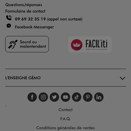
Questions/réponses
Formulaire de contact
09 69 32 35 19
(appel non surtaxé)
Facebook Messenger
Faciliti
Goodays
L'ENSEIGNE GÉMO
Suivez-nous sur faceboo
Suivez-nous sur inst
Suivez-nous sur twi
Suivez-nous sur
Suivez-nous s
Suivez-nou
Suivez-
.
Contact
F.A.Q.
Conditions générales de ventes