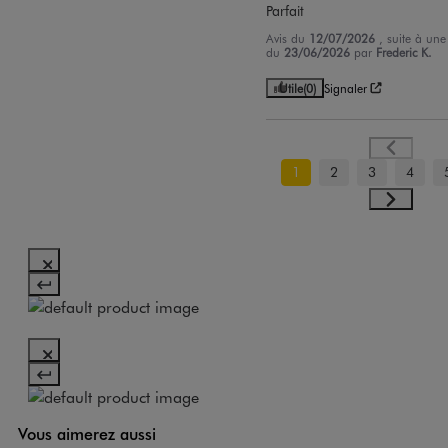
Parfait
Avis du
12/07/2026
, suite à une
du
23/06/2026
par
Frederic K.
Utile
(0)
Signaler
1
2
3
4
Vous aimerez aussi