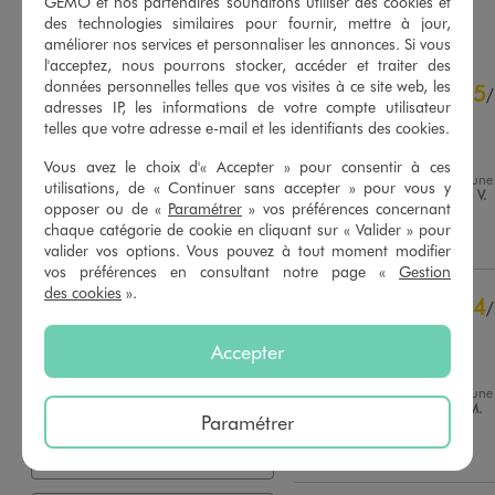
GÉMO et nos partenaires souhaitons utiliser des cookies et
AU PANIER
AU PANIER
AJOUTER
AJOUTER
des technologies similaires pour fournir, mettre à jour,
améliorer nos services et personnaliser les annonces. Si vous
l'acceptez, nous pourrons stocker, accéder et traiter des
4.8
données personnelles telles que vos visites à ce site web, les
5
/
5
/
adresses IP, les informations de votre compte utilisateur
Avis vérifié et récompensé
telles que votre adresse e-mail et les identifiants des cookies.
Jolie modèle
Vous avez le choix d'« Accepter » pour consentir à ces
Avis du
05/08/2026
, suite à une
utilisations, de « Continuer sans accepter » pour vous y
du
22/07/2026
par
Stephanie V.
Basé sur
29
avis soumis à un
opposer ou de «
Paramétrer
» vos préférences concernant
contrôle
chaque catégorie de cookie en cliquant sur « Valider » pour
Utile
(0)
Signaler
Voir tous les avis sur ce site
valider vos options. Vous pouvez à tout moment modifier
vos préférences en consultant notre page «
Gestion
5
étoiles
22
des cookies
».
4
/
4
étoiles
7
Avis vérifié et récompensé
3
étoiles
0
Accepter
2
étoiles
0
Il est bien
1
étoile
0
Avis du
28/07/2026
, suite à une
du
13/07/2026
par
Hanane M.
Paramétrer
Trier les avis
Utile
(0)
Signaler