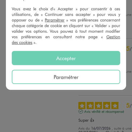
2
étoiles
0
Tout est dit avec les étoiles
Vous avez le choix d'« Accepter » pour consentir à ces
1
étoile
0
utilisations, de « Continuer sans accepter » pour vous y
Avis du
30/07/2026
, suite à un
17/07/2026
par
Arlette L.
opposer ou de «
Paramétrer
» vos préférences concernant
Trier les avis
chaque catégorie de cookie en cliquant sur « Valider » pour
Utile
(0)
Signaler
valider vos options. Vous pouvez à tout moment modifier
vos préférences en consultant notre page «
Gestion
des cookies
».
5
/
Avis vérifié et récompensé
Accepter
Facile a assortir
Avis du
27/07/2026
, suite à un
13/07/2026
par
Elsa L.
Paramétrer
Utile
(0)
Signaler
5
/
Avis vérifié et récompensé
Super 👍
Avis du
16/07/2026
, suite à un