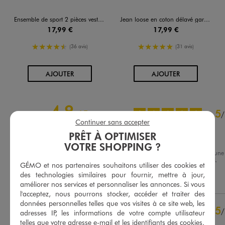
Ensemble de sport 2 pièces veste zippée et pantalon garçon
Jean loose en coton délavé garçon
17,99 €
17,99 €
4.5/5 de moyenne
5/5 de moyenne
(36 avis)
(31 avis)
AU PANIER
AU PANIER
AJOUTER
AJOUTER
4.8
5
/
5
/
Continuer sans accepter
Avis vérifié et récompensé
PRÊT À OPTIMISER
Parfait
VOTRE SHOPPING ?
Avis du
06/08/2026
, suite à un
25/07/2026
par
Anne Marie J.
Basé sur
54
avis soumis à un
GÉMO et nos partenaires souhaitons utiliser des cookies et
contrôle
des technologies similaires pour fournir, mettre à jour,
Utile
(0)
Signaler
Voir tous les avis sur ce site
améliorer nos services et personnaliser les annonces. Si vous
l'acceptez, nous pourrons stocker, accéder et traiter des
5
étoiles
42
données personnelles telles que vos visites à ce site web, les
5
/
4
étoiles
12
adresses IP, les informations de votre compte utilisateur
Avis vérifié et récompensé
telles que votre adresse e-mail et les identifiants des cookies.
3
étoiles
0