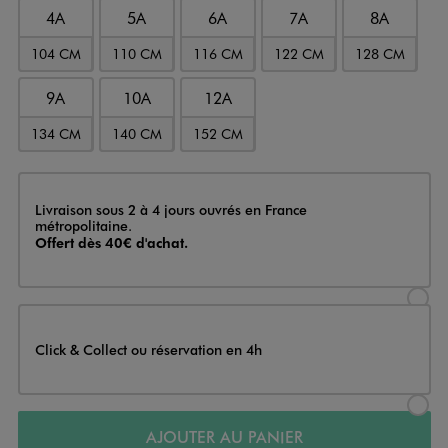
4A
5A
6A
7A
8A
104 CM
110 CM
116 CM
122 CM
128 CM
9A
10A
12A
134 CM
140 CM
152 CM
Livraison
Livraison sous 2 à 4 jours ouvrés en France
métropolitaine.
Offert dès 40€ d'achat.
Sélectionner l’option de livraison
Click & Collect ou réservation en 4h
Sélectionner l’option de livraiso
AJOUTER AU PANIER