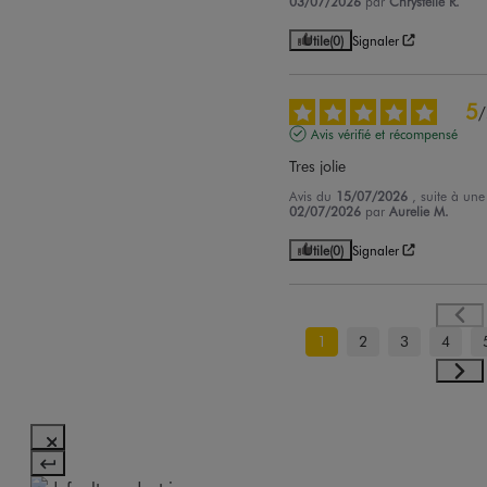
03/07/2026
par
Chrystelle R.
Utile
(0)
Signaler
5
/
Avis vérifié et récompensé
Tres jolie
Avis du
15/07/2026
, suite à un
02/07/2026
par
Aurelie M.
Utile
(0)
Signaler
1
2
3
4