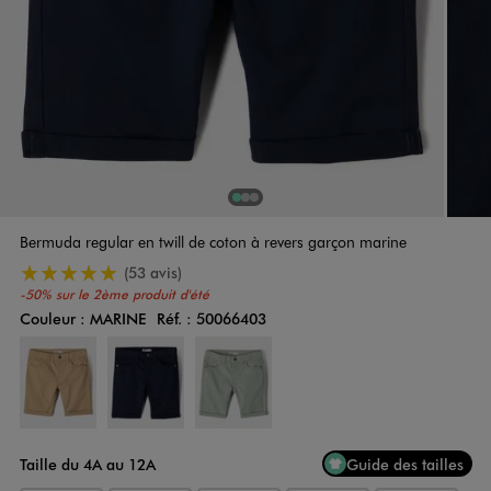
1
Sur 3
2
Sur 3
3
Sur 3
Bermuda regular en twill de coton à revers garçon marine
5/5 de moyenne
(53 avis)
-50% sur le 2ème produit d'été
Couleur :
MARINE
Réf. :
50066403
Couleur
Choisissez votre Couleur
Taille du 4A au 12A
Guide des tailles