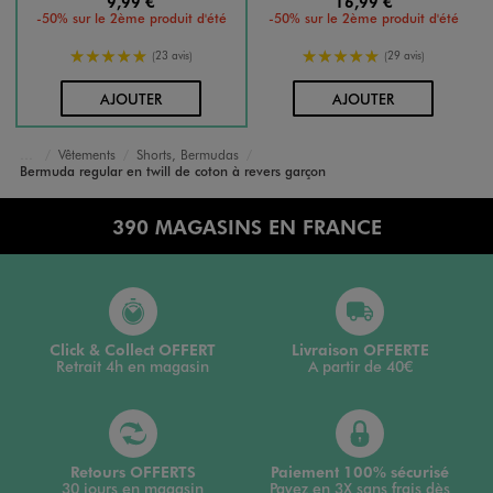
9,99 €
16,99 €
-50% sur le 2ème produit d'été
-50% sur le 2ème produit d'été
5/5 de moyenne
5/5 de moyenne
(23 avis)
(29 avis)
AU PANIER
AU PANIER
AJOUTER
AJOUTER
Vêtements
Shorts, Bermudas
Accueil
Garçon
Bermuda regular en twill de coton à revers garçon
390 MAGASINS EN FRANCE
Click & Collect OFFERT
Livraison OFFERTE
Retrait 4h en magasin
A partir de 40€
Retours OFFERTS
Paiement 100% sécurisé
30 jours en magasin
Payez en 3X sans frais dès