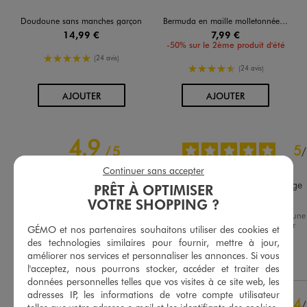
Doudoune sans manches garçon
Bermuda en maille molletonnée avec ceinture ajustable garçon
14,99 €
7,99 €
-50% sur le 2ème produit d'été
5/5 de moyenne
(24 avis)
4.5/5 de moyenne
(24 avis)
AU PANIER
AU PANIER
AJOUTER
AJOUTER
4.9
5
/
5
/
Avis vérifié et récompensé
Continuer sans accepter
Parfait et pratique il se range 
PRÊT À OPTIMISER
dans la capuche
VOTRE SHOPPING ?
Avis du
03/08/2026
, suite à une
Basé sur
14
avis soumis à un
expérience du
20/07/2026
par
contrôle
GÉMO et nos partenaires souhaitons utiliser des cookies et
Aurelie D.
Voir tous les avis sur ce site
des technologies similaires pour fournir, mettre à jour,
améliorer nos services et personnaliser les annonces. Si vous
Utile
(0)
Signaler
l'acceptez, nous pourrons stocker, accéder et traiter des
5
étoiles
13
données personnelles telles que vos visites à ce site web, les
4
étoiles
1
adresses IP, les informations de votre compte utilisateur
3
étoiles
0
4
/