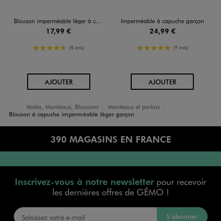
Blouson imperméable léger à capuche garçon
Imperméable à capuche garçon
17,99 €
24,99 €
4.5/5 de moyenne
5/5 de moyenne
(8 avis)
(9 avis)
AU PANIER
AU PANIER
AJOUTER
AJOUTER
Vestes, Manteaux, Blousons
Manteaux et parkas
Accueil
Garçon
Vêtements
Blouson à capuche imperméable léger garçon
390 MAGASINS EN FRANCE
Inscrivez-vous à notre newsletter
pour recevoir
les dernières offres de GÉMO !
S’abonner