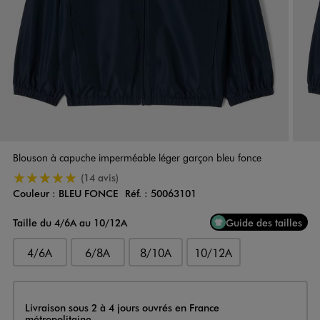
Blouson à capuche imperméable léger garçon bleu fonce
5/5 de moyenne
(14 avis)
Couleur :
BLEU FONCE
Réf. :
50063101
Couleur
Choisissez votre Couleur
Taille du 4/6A au 10/12A
Guide des tailles
4/6A
6/8A
8/10A
10/12A
Livraison
Livraison sous 2 à 4 jours ouvrés en France
métropolitaine.