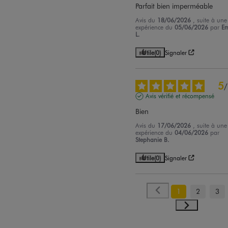
Parfait bien imperméable
Avis du
18/06/2026
, suite à une
expérience du
05/06/2026
par
Em
L.
Utile
(0)
Signaler
5
/
Avis vérifié et récompensé
Bien
Avis du
17/06/2026
, suite à une
expérience du
04/06/2026
par
Stephanie B.
Utile
(0)
Signaler
1
2
3