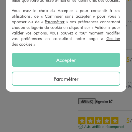
telles que votre adresse e-mail et les identifiants des cookies.
2
étoiles
0
Avis vérifié et récompensé
1
étoile
0
Vous avez le choix d'« Accepter » pour consentir à ces
RAS
utilisations, de « Continuer sans accepter » pour vous y
Trier les avis
opposer ou de «
Paramétrer
» vos préférences concernant
Avis du
22/07/2026
, suite à une
expérience du
08/07/2026
par
chaque catégorie de cookie en cliquant sur « Valider » pour
Gaelle F.
valider vos options. Vous pouvez à tout moment modifier
vos préférences en consultant notre page «
Gestion
Utile
(0)
Signaler
des cookies
».
5
Accepter
/
Avis vérifié et récompensé
Top
Paramétrer
Avis du
18/06/2026
, suite à une
expérience du
05/06/2026
par
Pe
M.
Utile
(0)
Signaler
5
/
Avis vérifié et récompensé