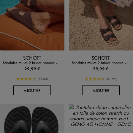
Disponible en 2 coloris
Disponible en 2 coloris
MARRON FONCE
NOIR STANDARD
MARRON FONCE
NOIR STANDARD
SCHOTT
SCHOTT
Sandales mules 2 brides homme - Schott
Sandales mules 2 brides homme - Schott
29,99 €
29,99 €
4.5/5 de moyenne
4.5/5 de moyenne
(56 avis)
(51 avis)
AU PANIER
AU PANIER
AJOUTER
AJOUTER