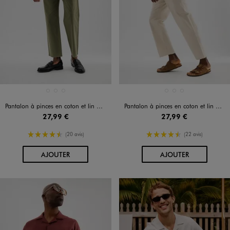
Disponible en 3 coloris
Disponible en 3 coloris
BEIGE STANDARD
KAKI STANDARD
ORANGE CLAIR
BEIGE STANDARD
KAKI STANDARD
ORANGE CLAIR
Pantalon à pinces en coton et lin homme
Pantalon à pinces en coton et lin homme
27,99 €
27,99 €
4.5/5 de moyenne
4.5/5 de moyenne
(20 avis)
(22 avis)
AU PANIER
AU PANIER
AJOUTER
AJOUTER