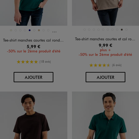
Et 2 autres coloris
Disponible en 11 coloris
Disponible en 10 coloris
BLANC STANDARD
BLEU CLAIR
BLEU FONCE
JAUNE STANDARD
KAKI STANDARD
MARRON FONCE
MARRON STANDARD
NOIR STANDARD
TAUPE
VERT STAND
BEIGE
BLEU CLAIR
BLEU STANDARD
JAUNE CLAIR
MARINE
NOIR STANDARD
OCRE
ROSE CLAIR
ROUGE FONCE
Tee-shirt manches courtes et col rond homme
Tee-shirt manches courtes col rond en coton homme
9,99 €
5,99 €
plus +
-50% sur le 2ème produit d'été
-50% sur le 2ème produit d'été
5/5 de moyenne
(18 avis)
4.5/5 de moyenne
(6 avis)
AU PANIER
AU PANIER
AJOUTER
AJOUTER