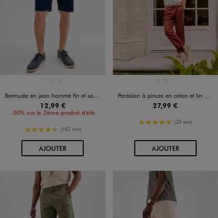
Disponible en 3 coloris
Disponible en 3 coloris
BLEU CLAIR
BLEU STANDARD
BLEU VIF
BEIGE STANDARD
KAKI STANDARD
ORANGE CLAIR
Bermuda en jean homme fin et souple
Pantalon à pinces en coton et lin homme
12,99 €
27,99 €
-50% sur le 2ème produit d'été
5/5 de moyenne
(20 avis)
4.5/5 de moyenne
(182 avis)
AU PANIER
AU PANIER
AJOUTER
AJOUTER