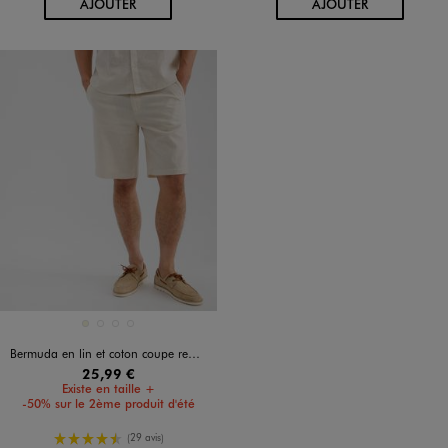
AU PANIER
AU PANIER
AJOUTER
AJOUTER
Disponible en 4 coloris
BEIGE
BLANC STANDARD
MARRON FONCE
VERT CLAIR
Bermuda en lin et coton coupe regular homme
25,99 €
Existe en taille +
-50% sur le 2ème produit d'été
4.5/5 de moyenne
(29 avis)