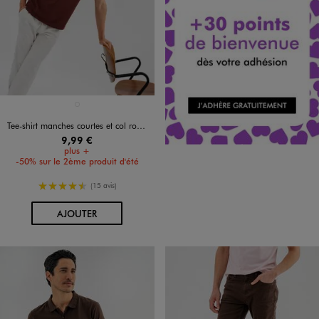
Disponible en 1 coloris
MARRON STANDARD
Tee-shirt manches courtes et col rond homme
9,99 €
plus +
-50% sur le 2ème produit d'été
4.5/5 de moyenne
(15 avis)
AU PANIER
AJOUTER