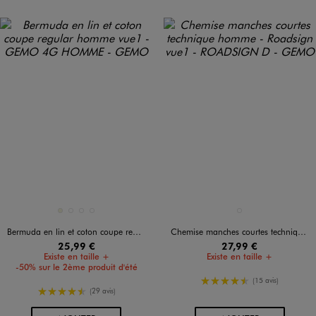
Disponible en 4 coloris
Disponible en 1 coloris
BEIGE
BLANC STANDARD
MARRON FONCE
VERT CLAIR
VERT STANDARD
Bermuda en lin et coton coupe regular homme
Chemise manches courtes technique homme - Roadsign
25,99 €
27,99 €
Existe en taille +
Existe en taille +
-50% sur le 2ème produit d'été
4.5/5 de moyenne
(15 avis)
4.5/5 de moyenne
(29 avis)