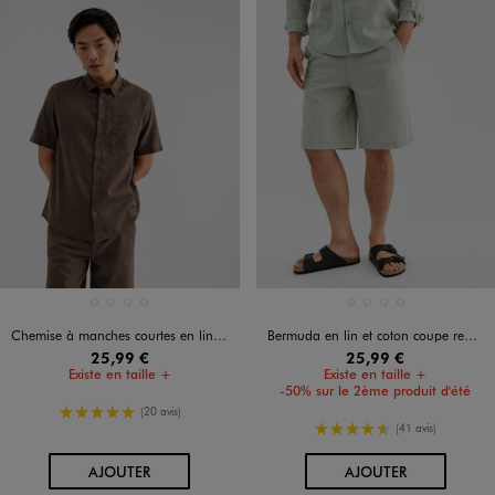
Disponible en 4 coloris
Disponible en 4 coloris
BLANC STANDARD
ECRU
MARRON FONCE
VERT CLAIR
BEIGE
BLANC STANDARD
MARRON FONCE
VERT CLAIR
Chemise à manches courtes en lin et coton coupe regular homme
Bermuda en lin et coton coupe regular homme
25,99 €
25,99 €
Existe en taille +
Existe en taille +
-50% sur le 2ème produit d'été
5/5 de moyenne
(20 avis)
4.5/5 de moyenne
(41 avis)
AU PANIER
AU PANIER
AJOUTER
AJOUTER