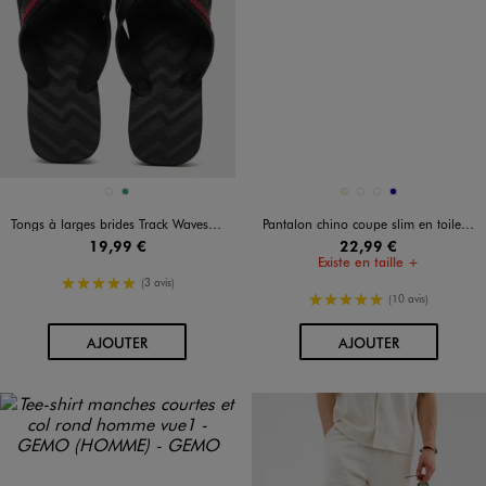
Disponible en 2 coloris
Disponible en 4 coloris
NOIR STANDARD
VERT
BEIGE
BLEU STANDARD
KAKI STANDARD
MARINE
Tongs à larges brides Track Waves homme - Havaianas
Pantalon chino coupe slim en toile de coton stretch au coloris unique homme
19,99 €
22,99 €
Existe en taille +
5/5 de moyenne
(3 avis)
5/5 de moyenne
(10 avis)
AU PANIER
AU PANIER
AJOUTER
AJOUTER