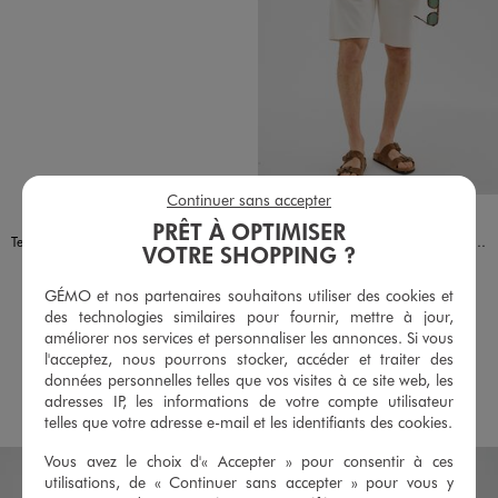
Continuer sans accepter
Disponible en 10 coloris
Disponible en 2 coloris
BLANC STANDARD
BLEU CLAIR
BLEU FONCE
JAUNE STANDARD
KAKI STANDARD
MARRON FONCE
MARRON STANDARD
NOIR STANDARD
TAUPE
VERT STANDARD
ECRU
KAKI STANDARD
PRÊT À OPTIMISER
Tee-shirt manches courtes et col rond homme
Bermuda en maille de coton texturée homme
VOTRE SHOPPING ?
9,99 €
19,99 €
Existe en taille +
Existe en taille +
GÉMO et nos partenaires souhaitons utiliser des cookies et
plus +
-50% sur le 2ème produit d'été
-50% sur le 2ème produit d'été
des technologies similaires pour fournir, mettre à jour,
4.5/5 de moyenne
améliorer nos services et personnaliser les annonces. Si vous
(29 avis)
5/5 de moyenne
(37 avis)
l'acceptez, nous pourrons stocker, accéder et traiter des
données personnelles telles que vos visites à ce site web, les
AU PANIER
AU PANIER
AJOUTER
AJOUTER
adresses IP, les informations de votre compte utilisateur
telles que votre adresse e-mail et les identifiants des cookies.
Vous avez le choix d'« Accepter » pour consentir à ces
utilisations, de « Continuer sans accepter » pour vous y