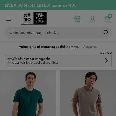
LIVRAISON OFFERTE
A partir de 40€
Aller au contenu principal
Aller à la navigation
RETRAIT ET LIVRAISON OFFERTE
en magasin
0
Choisir mon magasin
Mon compte
Mon pa
Afficher le menu
PAYEZ EN 3x SANS FRAIS
dès 50€
Chaussures, jupe, T-shirt…
Retours OFFERTS
pendant 30 jours
Vêtements et chaussures été homme
chargement
Homme
Trier
Choisir mon magasin
pour voir les produits disponibles