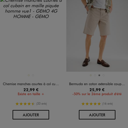
Disponible en 2 coloris
Disponible en 4 coloris
ECRU
KAKI STANDARD
BEIGE
BLEU CLAIR
GRIS
VERT FONCE
Chemise manches courtes à col cubain en maille piquée homme
Bermuda en coton extensible coupe Regular avec ceinture tressée homme
22,99 €
25,99 €
Existe en taille +
-50% sur le 2ème produit d'été
4.5/5 de moyenne
5/5 de moyenne
(33 avis)
(16 avis)
AU PANIER
AU PANIER
AJOUTER
AJOUTER