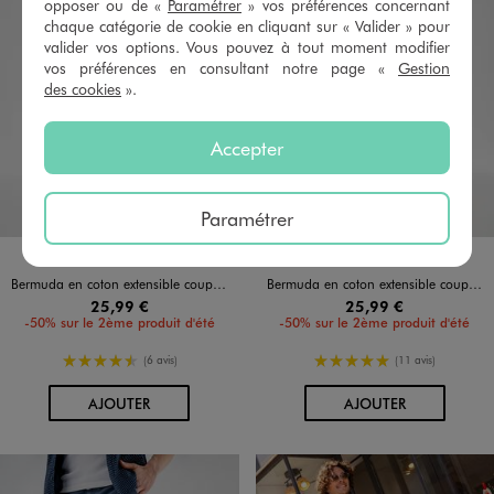
opposer ou de «
Paramétrer
» vos préférences concernant
chaque catégorie de cookie en cliquant sur « Valider » pour
valider vos options. Vous pouvez à tout moment modifier
vos préférences en consultant notre page «
Gestion
des cookies
».
Accepter
Paramétrer
Disponible en 4 coloris
Disponible en 4 coloris
BEIGE
BLEU CLAIR
GRIS
VERT FONCE
BEIGE
BLEU CLAIR
GRIS
VERT FONCE
Bermuda en coton extensible coupe Regular avec ceinture tressée homme
Bermuda en coton extensible coupe Regular avec ceinture tressée homme
25,99 €
25,99 €
-50% sur le 2ème produit d'été
-50% sur le 2ème produit d'été
4.5/5 de moyenne
5/5 de moyenne
(6 avis)
(11 avis)
AU PANIER
AU PANIER
AJOUTER
AJOUTER