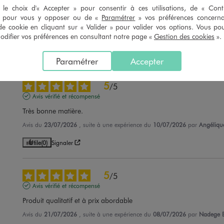
Avis vérifié et récompensé
le choix d'« Accepter » pour consentir à ces utilisations, de « Con
» pour vous y opposer ou de «
Paramétrer
» vos préférences concern
Super qualité
de cookie en cliquant sur « Valider » pour valider vos options. Vous po
Avis du
24/07/2026
, suite à une expérience du
11/07/2026
par
Moustap
ifier vos préférences en consultant notre page «
Gestion des cookies
».
Utile
(0)
Signaler
Paramétrer
Accepter
5
/
5
Avis vérifié et récompensé
Très bonne matière.
Avis du
23/07/2026
, suite à une expérience du
10/07/2026
par
Angéliqu
Utile
(0)
Signaler
5
/
5
Avis vérifié et récompensé
Produit qualitatif et à prix abordable
Avis du
21/07/2026
, suite à une expérience du
08/07/2026
par
Nadege 