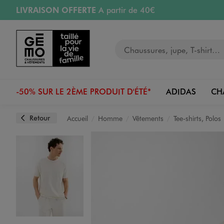
LIVRAISON OFFERTE
A partir de 40€
Aller au contenu principal
Aller à la navigation
RETRAIT ET LIVRAISON OFFERTE
en magasin
Votre recherche
RÉSERVATION GRATUITE
4h en magasin
Retours OFFERTS
pendant 30 jours
-50% SUR LE 2ÈME PRODUIT D'ÉTÉ*
ADIDAS
CH
Retour
Accueil
Homme
Vêtements
Tee-shirts, Polos
Image 1 sur 5