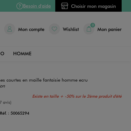
Besoin d'aide
Choisir mon magasin
0
Mon compte
Wishlist
Mon panier
DO
HOMME
hes courtes en maille fantaisie homme ecru
ion
Existe en taille +
-50% sur le 2ème produit d'été
e
7 avis)
Réf. :
50065294
Couleur