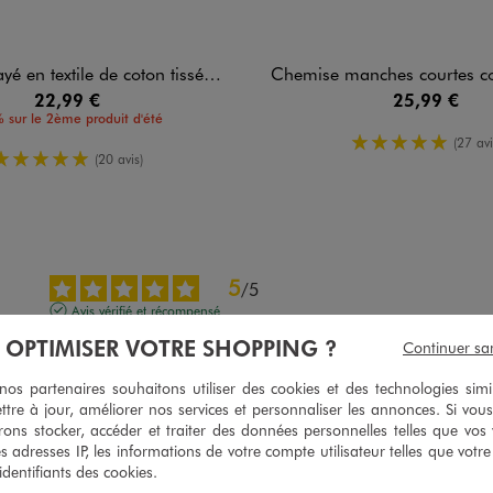
en textile de coton tissé homme
Chemise manches courtes col cubain en textile de coton
22,99 €
25,99 €
 sur le 2ème produit d'été
5/5 de moy
(27 avi
5/5 de moyenne
(20 avis)
5
/
5
Avis vérifié et récompensé
J’´adore GEMO
À OPTIMISER VOTRE SHOPPING ?
Continuer sa
Avis du
31/07/2026
, suite à une expérience du
18/07/2026
par
Anne Fra
s partenaires souhaitons utiliser des cookies et des technologies simi
ttre à jour, améliorer nos services et personnaliser les annonces. Si vous
Utile
(0)
Signaler
ons stocker, accéder et traiter des données personnelles telles que vos v
es adresses IP, les informations de votre compte utilisateur telles que votr
 identifiants des cookies.
5
/
5