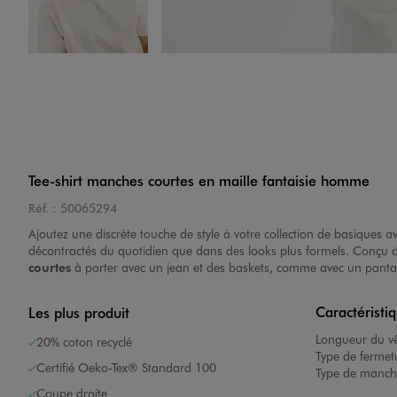
Image 4 sur 5
Tee-shirt manches courtes en maille fantaisie homme
Réf. :
50065294
Image 5 sur 5
Ajoutez une discrète touche de style à votre collection de basiques av
décontractés du quotidien que dans des looks plus formels. Conçu da
courtes
à porter avec un jean et des baskets, comme avec un panta
Caractéristi
Les plus produit
Longueur du v
20% coton recyclé
Type de fermet
Certifié Oeko-Tex® Standard 100
Type de manch
Coupe droite