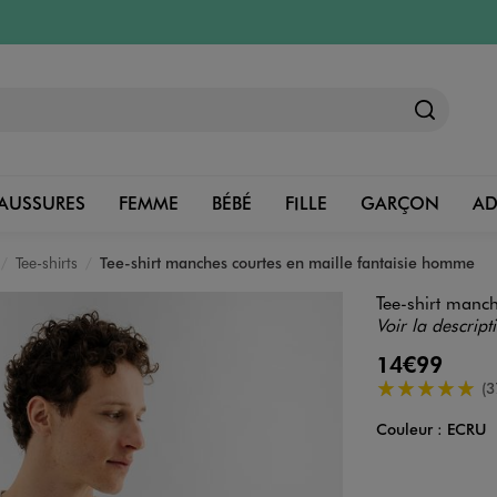
AUSSURES
FEMME
BÉBÉ
FILLE
GARÇON
A
Tee-shirts
Tee-shirt manches courtes en maille fantaisie homme
Tee-shirt manc
Voir la descript
14€99
5/5 de moyenn
(3
Couleur :
ECRU
Couleur
Choisissez votre 