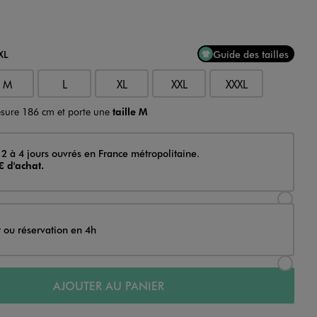
XL
Guide des tailles
M
L
XL
XXL
XXXL
sure 186 cm et porte une
taille M
 2 à 4 jours ouvrés en France métropolitaine.
€ d'achat.
Sélectionner l’option de livraison Achat et li
t ou réservation en 4h
Sélectionner l’option de livraison Achat et r
AJOUTER AU PANIER