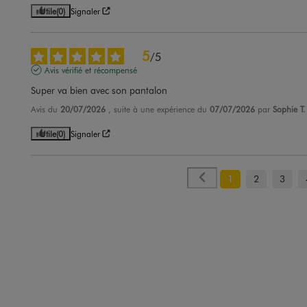
Utile
(0)
Signaler
5
/
5
Avis vérifié et récompensé
Super va bien avec son pantalon
Avis du
20/07/2026
, suite à une expérience du
07/07/2026
par
Sophie T.
Utile
(0)
Signaler
1
2
3