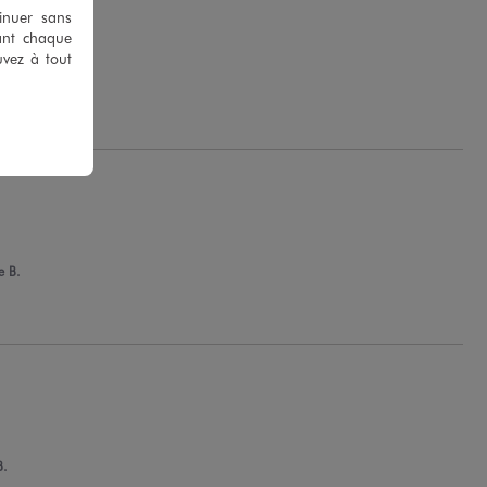
tinuer sans
ant chaque
uvez à tout
ha D.
e B.
B.