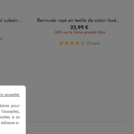
 tissé rayé homme
Bermuda rayé en textile de coton tissé homme
22,99 €
-50% sur le 2ème produit d'été
enne
s)
4.5/5 de moyenne
(15 avis)
ns accepter
nce R.
laires pour
 l'acceptez,
isites à ce
e adresse e-