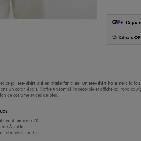
+
15 poin
Retours
OF
ec ce joli
tee-shirt uni
en maille fantaisie. Un
tee-shirt homme
à la fois
ns un coton épais, il offre un tombé impeccable et affiche col rond soul
lon de costume et des derbies.
ques
êtement (en cm) :
70
ure :
À enfiler
e :
Manches courtes