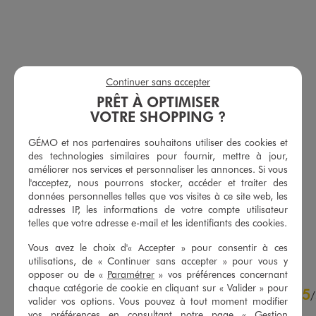
Continuer sans accepter
PRÊT À OPTIMISER
VOTRE SHOPPING ?
Tee-shirt manches courtes et col rond homme
Tee-shirt manches courtes et col rond homme
GÉMO et nos partenaires souhaitons utiliser des cookies et
9,99 €
9,99 €
des technologies similaires pour fournir, mettre à jour,
plus +
Existe en taille +
améliorer nos services et personnaliser les annonces. Si vous
-50% sur le 2ème produit d'été
plus +
l'acceptez, nous pourrons stocker, accéder et traiter des
-50% sur le 2ème produit d'été
données personnelles telles que vos visites à ce site web, les
4.5/5 de moyenne
(6 avis)
adresses IP, les informations de votre compte utilisateur
5/5 de moyenne
(62 avis)
telles que votre adresse e-mail et les identifiants des cookies.
AU PANIER
AU PANIER
AJOUTER
AJOUTER
Vous avez le choix d'« Accepter » pour consentir à ces
utilisations, de « Continuer sans accepter » pour vous y
opposer ou de «
Paramétrer
» vos préférences concernant
4.8
chaque catégorie de cookie en cliquant sur « Valider » pour
5
/
5
/
valider vos options. Vous pouvez à tout moment modifier
Avis vérifié et récompensé
vos préférences en consultant notre page «
Gestion