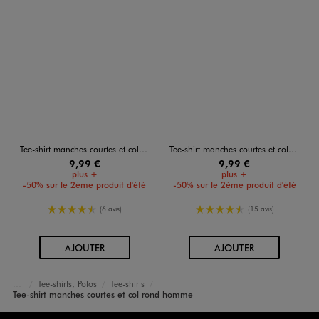
Tee-shirt manches courtes et col rond homme
Tee-shirt manches courtes et col rond homme
9,99 €
9,99 €
plus +
plus +
-50% sur le 2ème produit d'été
-50% sur le 2ème produit d'été
4.5/5 de moyenne
4.5/5 de moyenne
(6 avis)
(15 avis)
AU PANIER
AU PANIER
AJOUTER
AJOUTER
Tee-shirts, Polos
Tee-shirts
Accueil
Homme
Vêtements
Tee-shirt manches courtes et col rond homme