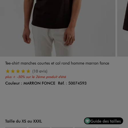
Tee-shirt manches courtes et col rond homme marron fonce
5/5 de moyenne
(10 avis)
plus +
-50% sur le 2ème produit d'été
Couleur :
MARRON FONCE
Réf. :
50074593
Couleur
Choisissez votre Couleur
Taille du XS au XXXL
Guide des tailles