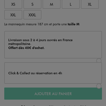
XS
S
M
L
XL
XXL
XXXL
Le mannequin mesure 187 cm et porte une
taille M
Livraison
Livraison sous 2 à 4 jours ouvrés en France
métropolitaine.
Offert dès 40€ d'achat.
Sélectionner l’option de livraison
Click & Collect ou réservation en 4h
Sélectionner l’option de livraiso
AJOUTER AU PANIER