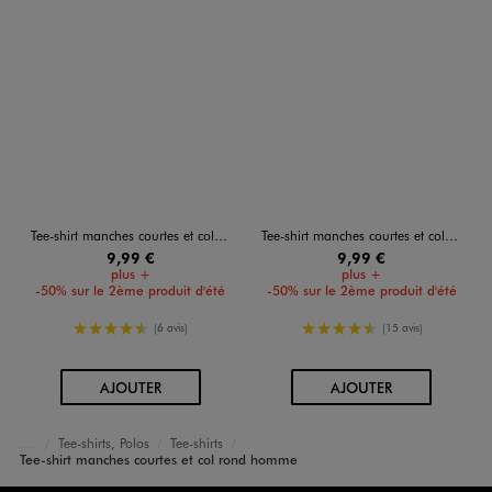
Tee-shirt manches courtes et col rond homme
Tee-shirt manches courtes et col rond homme
9,99 €
9,99 €
plus +
plus +
-50% sur le 2ème produit d'été
-50% sur le 2ème produit d'été
4.5/5 de moyenne
4.5/5 de moyenne
(6 avis)
(15 avis)
AU PANIER
AU PANIER
AJOUTER
AJOUTER
Tee-shirts, Polos
Tee-shirts
Accueil
Homme
Vêtements
Tee-shirt manches courtes et col rond homme