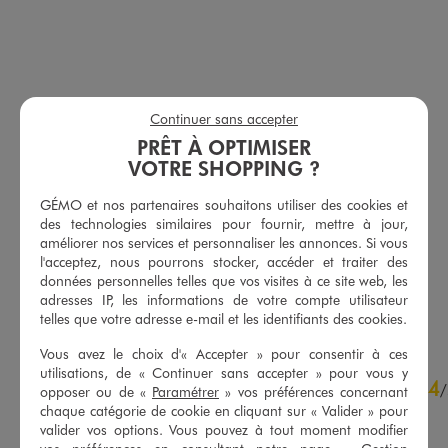
Continuer sans accepter
PRÊT À OPTIMISER
VOTRE SHOPPING ?
Tee-shirt manches courtes et col rond homme
Tee-shirt manches courtes et col rond homme
9,99 €
9,99 €
GÉMO et nos partenaires souhaitons utiliser des cookies et
Existe en taille +
plus +
plus +
-50% sur le 2ème produit d'été
des technologies similaires pour fournir, mettre à jour,
-50% sur le 2ème produit d'été
améliorer nos services et personnaliser les annonces. Si vous
5/5 de moyenne
(10 avis)
l'acceptez, nous pourrons stocker, accéder et traiter des
5/5 de moyenne
(62 avis)
données personnelles telles que vos visites à ce site web, les
adresses IP, les informations de votre compte utilisateur
AU PANIER
AU PANIER
AJOUTER
AJOUTER
telles que votre adresse e-mail et les identifiants des cookies.
Vous avez le choix d'« Accepter » pour consentir à ces
utilisations, de « Continuer sans accepter » pour vous y
4.8
4
/
5
/
opposer ou de «
Paramétrer
» vos préférences concernant
Avis vérifié et récompensé
chaque catégorie de cookie en cliquant sur « Valider » pour
valider vos options. Vous pouvez à tout moment modifier
produit de qualité