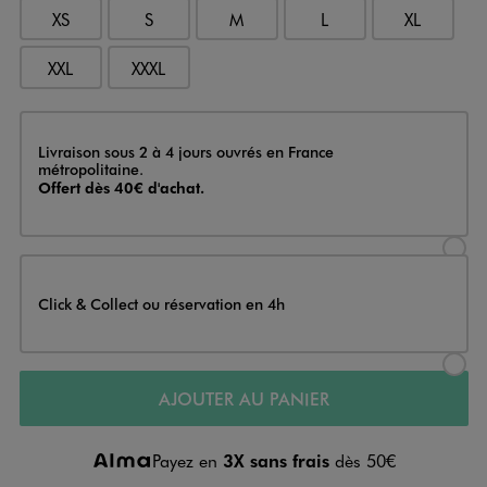
XS
S
M
L
XL
XXL
XXXL
Livraison
Livraison sous 2 à 4 jours ouvrés en France
métropolitaine.
Offert dès 40€ d'achat.
Sélectionner l’option de livraison
Click & Collect ou réservation en 4h
Sélectionner l’option de livraiso
AJOUTER AU PANIER
Payez en
3X sans frais
dès 50€