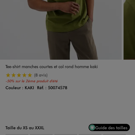
Tee-shirt manches courtes et col rond homme kaki
5/5 de moyenne
(8 avis)
-50% sur le 2ème produit d'été
Couleur :
KAKI
Réf. :
50074578
Couleur
Choisissez votre Couleur
Taille du XS au XXXL
Guide des tailles