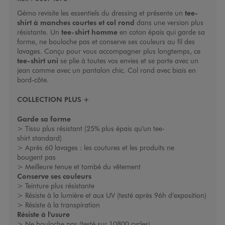
Gémo revisite les essentiels du dressing et présente un
tee-
shirt à manches courtes et col rond
dans une version plus
résistante. Un
tee-shirt homme
en coton épais qui garde sa
forme, ne bouloche pas et conserve ses couleurs au fil des
lavages. Conçu pour vous accompagner plus longtemps, ce
tee-shirt uni
se plie à toutes vos envies et se porte avec un
jean comme avec un pantalon chic. Col rond avec biais en
bord-côte.
COLLECTION PLUS +
Garde sa forme
> Tissu plus résistant (25% plus épais qu’un tee-
shirt standard)
> Après 60 lavages : les coutures et les produits ne
bougent pas
> Meilleure tenue et tombé du vêtement
Conserve ses couleurs
> Teinture plus résistante
> Résiste à la lumière et aux UV (testé après 96h d’exposition)
> Résiste à la transpiration
Résiste à l'usure
> Ne bouloche pas (testé sur 10800 cycles)