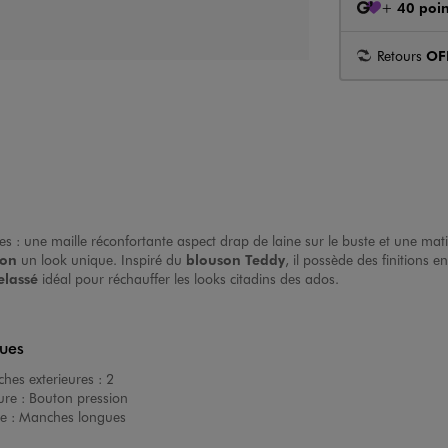
+
40 poin
Retours
OF
es : une maille réconfortante aspect drap de laine sur le buste et une ma
son
un look unique. Inspiré du
blouson Teddy
, il possède des finitions 
elassé
idéal pour réchauffer les looks citadins des ados.
ques
hes exterieures :
2
ure :
Bouton pression
e :
Manches longues