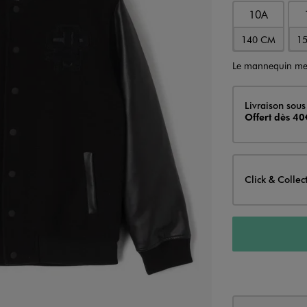
10A
140 CM
1
Le mannequin me
Livraison
Livraison sous
Offert dès 40
Click & Collec