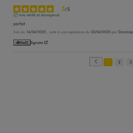
5
/
5
Avis vérifié et récompensé
parfait
Avis du
16/04/2025
, suite à une expérience du
03/04/2025
par
Dominiqu
Utile
(0)
Signaler
1
2
3