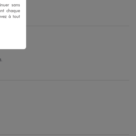
tinuer sans
ant chaque
uvez à tout
B.