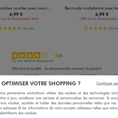
courtes avec inscriptions graffiti garçon
Bermuda molletonné avec taille ajust
6,99 €
6,99 €
 sur le 2ème produit d'été
-50% sur le 2ème produit 
5/5 de moyenne
5/5 de moy
(53 avis)
(34 avi
4
/
5
Avis vérifié et récompensé
Très bonne qualité . Je recommande vivement le produit
Avis du
30/01/2026
, suite à une expérience du
17/01/2026
par
Michel G
À OPTIMISER VOTRE SHOPPING ?
Continuer sa
Utile
(0)
Signaler
s partenaires souhaitons utiliser des cookies et des technologies simi
ttre à jour, améliorer nos services et personnaliser les annonces. Si vous
5
/
5
ons stocker, accéder et traiter des données personnelles telles que vos v
es adresses IP, les informations de votre compte utilisateur telles que votr
Avis vérifié et récompensé
 identifiants des cookies.
Crest top