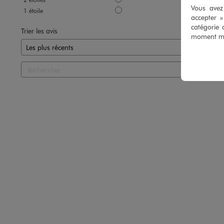
Vous avez 
1
étoile
0
accepter 
catégorie 
Trier les avis
moment mod