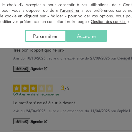
le choix d'« Accepter » pour consentir à ces utilisations, de « Con
Avis du
18/01/2026
, suite à une expérience du
24/12/2025
par
F.M.
» pour vous y opposer ou de «
Paramétrer
» vos préférences concern
de cookie en cliquant sur « Valider » pour valider vos options. Vous po
Utile
(0)
Signaler
ifier vos préférences en consultant notre page «
Gestion des cookies
».
5
Paramétrer
Accepter
/
5
Avis vérifié et récompensé
Très bon rapport qualité prix
Avis du
10/10/2025
, suite à une expérience du
27/09/2025
par
Georget 
Utile
(0)
Signaler
3
/
5
Avis vérifié et récompensé
La matière s'use déjà sur le devant.
Avis du
24/04/2025
, suite à une expérience du
11/04/2025
par
Sophie L.
Utile
(0)
Signaler