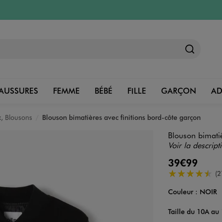
AUSSURES
FEMME
BÉBÉ
FILLE
GARÇON
A
, Blousons
Blouson bimatières avec finitions bord-côte garçon
Blouson bimatiè
Voir la descript
39€99
4.5/5 de moye
(2
Couleur :
NOIR
Couleur
Choisissez votre 
Taille du 10A au