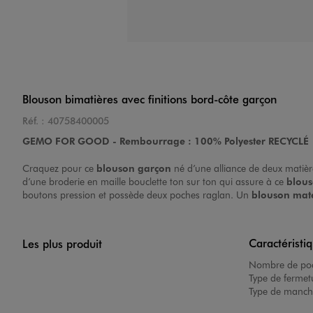
Blouson bimatières avec finitions bord-côte garçon
Réf. :
40758400005
GEMO FOR GOOD - Rembourrage : 100% Polyester RECYCLÉ
Craquez pour ce
blouson garçon
né d’une alliance de deux matièr
d’une broderie en maille bouclette ton sur ton qui assure à ce
blou
boutons pression et possède deux poches raglan. Un
blouson mat
Caractéristi
Les plus produit
Nombre de poc
Type de fermet
Type de manch