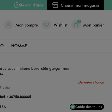
Besoin d'aide
Choisir mon magasin
0
Mon compte
Wishlist
Mon panier
DO
HOMME
res avec finitions bord-côte garçon noir
ion
Dernière chance
nne
7 avis)
Réf. :
40758400005
Couleur
 16A
Guide des tailles