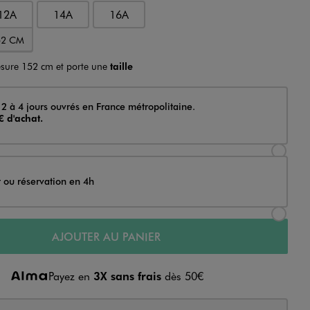
12A
14A
16A
52 CM
sure 152 cm et porte une
taille
 2 à 4 jours ouvrés en France métropolitaine.
€ d'achat.
Sélectionner l’option de livraison Achat et li
t ou réservation en 4h
Sélectionner l’option de livraison Achat et r
AJOUTER AU PANIER
Payez en
3X sans frais
dès 50€