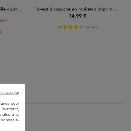
able garçon
Sweat à capuche en molleton imprimé garçon
14,99 €
d'été
4.5/5 de moyenne
(54 avis)
enne
s)
.
ns accepter
laires pour
 l'acceptez,
isites à ce
e adresse e-