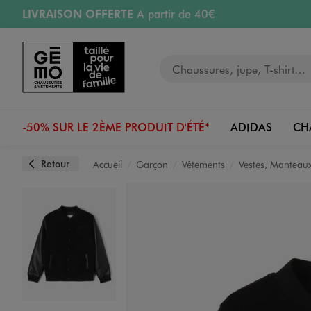
LIVRAISON OFFERTE
A partir de 40€
Aller au contenu principal
Aller à la navigation
RETRAIT ET LIVRAISON OFFERTE
en magasin
Votre recherche
RÉSERVATION GRATUITE
4h en magasin
Retours OFFERTS
pendant 30 jours
-50% SUR LE 2ÈME PRODUIT D'ÉTÉ*
ADIDAS
CH
Retour
Accueil
Garçon
Vêtements
Vestes, Manteaux
Image 1 sur 3