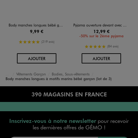
Body manches longues bébé garçon à message col américain (lot de 3)
Pyjama ouverture devant avec motif baleine bébé
9,99 €
12,99 €
-50% sur le 2ème pyjama
5/5 de moyenne
(219 avis)
5/5 de moyenne
(84 avis)
AU PANIER
AU PANIER
AJOUTER
AJOUTER
Vêtements Garçon
Bodies, Sous-vêtements
Accueil
Bébé
Body manches longues à motifs marins bébé garçon (lot de 3)
390 MAGASINS EN FRANCE
Inscrivez-vous à notre newsletter
pour recevoir
les dernières offres de GÉMO !