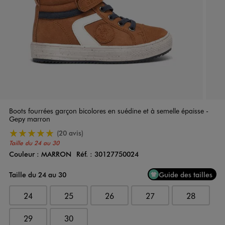
Boots fourrées garçon bicolores en suédine et à semelle épaisse -
Gepy marron
5/5 de moyenne
(20 avis)
Taille du 24 au 30
Couleur :
MARRON
Réf. :
30127750024
Couleur
Choisissez votre Couleur
Taille du 24 au 30
Guide des tailles
24
25
26
27
28
29
30