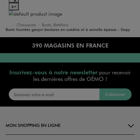
Chaussures
Boots, Bottillons
Accueil
Garçon
Boots fourrées garçon bicolores en suédine et à semelle épaisse - Gepy
390 MAGASINS EN FRANCE
Inscrivez-vous à notre newsletter
pour recevoir
les dernières offres de GÉMO !
S’abonner
MON SHOPPING EN LIGNE