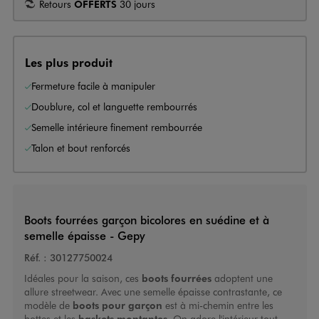
Retours
OFFERTS
30 jours
Les plus produit
Fermeture facile à manipuler
Doublure, col et languette rembourrés
Semelle intérieure finement rembourrée
Talon et bout renforcés
Boots fourrées garçon bicolores en suédine et à
semelle épaisse - Gepy
Réf. :
30127750024
Idéales pour la saison, ces
boots fourrées
adoptent une
allure streetwear. Avec une semelle épaisse contrastante, ce
modèle de
boots pour garçon
est à mi-chemin entre les
bottes et les
baskets montantes
. On adore l'intérieur tout