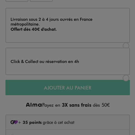
Livraison
Livraison sous 2 à 4 jours ouvrés en France
métropolitaine.
Offert dès 40€ d'achat.
Sélectionner l’option de livraison
Click & Collect ou réservation en 4h
Sélectionner l’option de livraiso
AJOUTER AU PANIER
Payez en
3X sans frais
dès 50€
+
35 points
grâce à cet achat