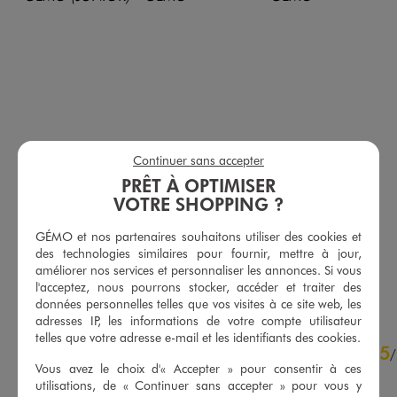
Continuer sans accepter
PRÊT À OPTIMISER
Pantalon cargo jogger en coton stretch à taille élastiquée garçon
Bermuda molletonné avec taille ajustable garçon
VOTRE SHOPPING ?
19,99 €
6,99 €
-50% sur le 2ème produit d'été
GÉMO et nos partenaires souhaitons utiliser des cookies et
5/5 de moyenne
(34 avis)
des technologies similaires pour fournir, mettre à jour,
améliorer nos services et personnaliser les annonces. Si vous
AU PANIER
AU PANIER
AJOUTER
AJOUTER
l'acceptez, nous pourrons stocker, accéder et traiter des
données personnelles telles que vos visites à ce site web, les
adresses IP, les informations de votre compte utilisateur
telles que votre adresse e-mail et les identifiants des cookies.
4.8
5
/
5
/
Vous avez le choix d'« Accepter » pour consentir à ces
Avis vérifié et récompensé
utilisations, de « Continuer sans accepter » pour vous y