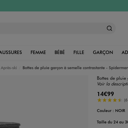
AUSSURES
FEMME
BÉBÉ
FILLE
GARÇON
A
, Après-ski
Bottes de pluie garçon à semelle contrastante - Spiderma
Bottes de pluie
Voir la descript
14€99
4.5/5 de moye
(6
Couleur :
NOIR
Couleur
Choisissez votre 
Taille du 24 au 3