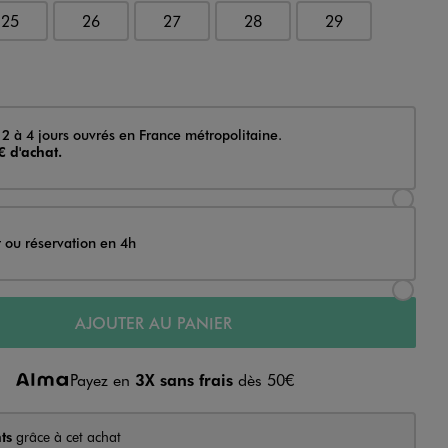
25
26
27
28
29
 2 à 4 jours ouvrés en France métropolitaine.
€ d'achat.
Sélectionner l’option de livraison Achat et li
t ou réservation en 4h
Sélectionner l’option de livraison Achat et r
AJOUTER AU PANIER
Payez en
3X sans frais
dès 50€
ts
grâce à cet achat