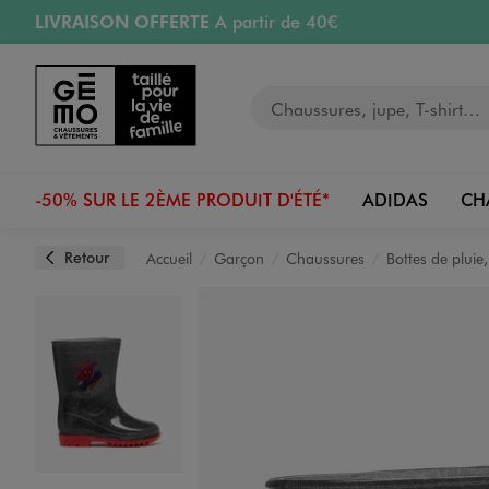
LIVRAISON OFFERTE
A partir de 40€
Aller au contenu principal
Aller à la navigation
RETRAIT ET LIVRAISON OFFERTE
en magasin
Votre recherche
RÉSERVATION GRATUITE
4h en magasin
Retours OFFERTS
pendant 30 jours
-50% SUR LE 2ÈME PRODUIT D'ÉTÉ*
ADIDAS
CH
Retour
Accueil
Garçon
Chaussures
Bottes de pluie
Image 1 sur 12