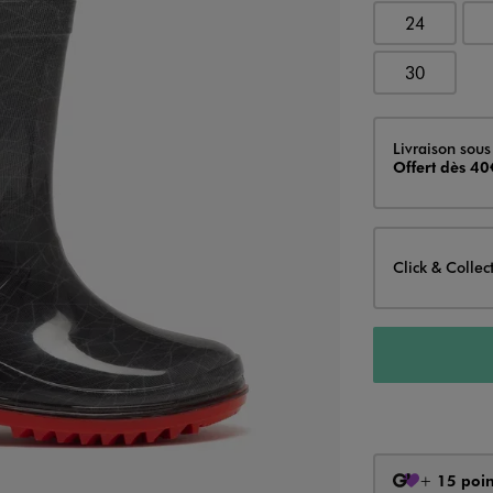
24
30
Livraison
Livraison sous
Offert dès 40
Click & Collec
+
15 poin