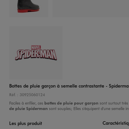
Image 4 sur 12
Image 5 sur 12
Bottes de pluie garçon à semelle contrastante - Spiderm
Réf. :
30925060124
Faciles à enfiler, ces
bottes de pluie pour garçon
sont surtout trè
de pluie Spiderman
sont souples; Elles s'équipent d'une semelle
Caractéristi
Les plus produit
Image 6 sur 12