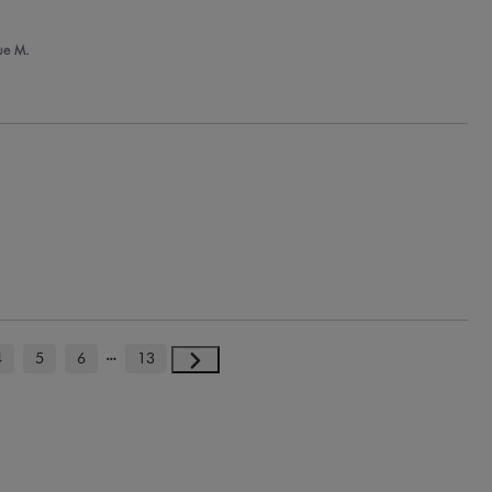
ue M.
4
5
6
13