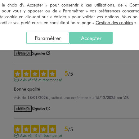
le choix d'« Accepter » pour consentir à ces utilisations, de « Con
» pour vous y opposer ou de «
Paramétrer
» vos préférences concern
de cookie en cliquant sur « Valider » pour valider vos options. Vous po
5
/
5
ifier vos préférences en consultant notre page «
Gestion des cookies
».
Avis vérifié et récompensé
Mon petit fils ne veut plus les retirer
Paramétrer
Accepter
Avis du
19/01/2026
, suite à une expérience du
20/12/2025
par
Evelyne C
Utile
(0)
Signaler
5
/
5
Avis vérifié et récompensé
Bonne qualité
Avis du
18/01/2026
, suite à une expérience du
15/12/2025
par
V.R.
Utile
(0)
Signaler
5
/
5
Avis vérifié et récompensé