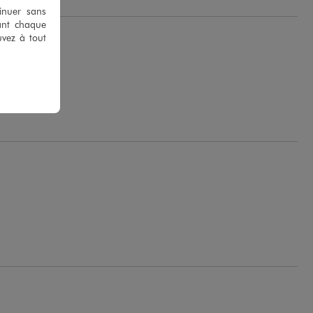
tinuer sans
ant chaque
uvez à tout
.