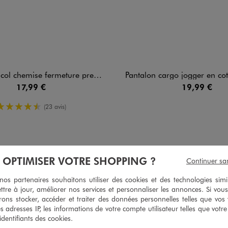
 chemise fermeture pressions garçon
Pantalon cargo jogger en coton stretch à taille él
17,99 €
19,99 €
4.5/5 de moyenne
(23 avis)
À OPTIMISER VOTRE SHOPPING ?
Continuer sa
5
/
5
Avis vérifié et récompensé
s partenaires souhaitons utiliser des cookies et des technologies simi
ttre à jour, améliorer nos services et personnaliser les annonces. Si vous
Bien
ons stocker, accéder et traiter des données personnelles telles que vos v
Avis du
03/03/2026
, suite à une expérience du
19/02/2026
par
Eric B.
es adresses IP, les informations de votre compte utilisateur telles que votr
 identifiants des cookies.
Utile
(0)
Signaler