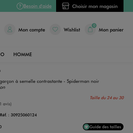
Besoin d'aide
Choisir mon magasin
0
Mon compte
Wishlist
Mon panier
DO
HOMME
n
 garçon à semelle contrastante - Spiderman noir
ion
Taille du 24 au 30
nne
1 avis)
Réf. :
30925060124
Couleur
0
Guide des tailles