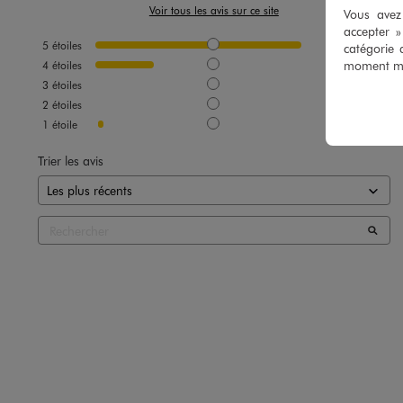
Voir tous les avis sur ce site
Vous avez 
accepter 
5
étoiles
47
catégorie 
moment mod
4
étoiles
13
3
étoiles
0
2
étoiles
0
1
étoile
1
Image 12 sur 12
Trier les avis