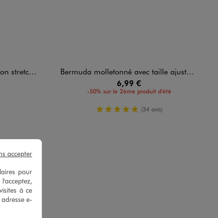
astiquée garçon
Bermuda molletonné avec taille ajustable garçon
6,99 €
-50% sur le 2ème produit d'été
5/5 de moyenne
(34 avis)
ns accepter
laires pour
 l'acceptez,
isites à ce
e adresse e-