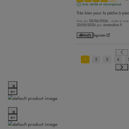
Avis vérifié et récompensé
Très bien pour la pêche à pie
Avis du
05/06/2026
, suite à un
23/05/2026
par
Amandine P.
Utile
(0)
Signaler
1
2
3
4