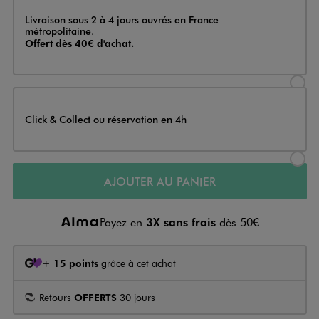
Livraison
Livraison sous 2 à 4 jours ouvrés en France
métropolitaine.
Offert dès 40€ d'achat.
Sélectionner l’option de livraison
Click & Collect ou réservation en 4h
Sélectionner l’option de livraiso
AJOUTER AU PANIER
Payez en
3X sans frais
dès 50€
+
15 points
grâce à cet achat
Retours
OFFERTS
30 jours