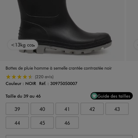
<13kg
CO2e
Bottes de pluie homme à semelle crantée contrastée noir
4.5/5 de moyenne
(220 avis)
Couleur :
NOIR
Réf. :
30975050007
Couleur
Choisissez votre Couleur
Taille du 39 au 46
Guide des tailles
39
40
41
42
43
44
45
46