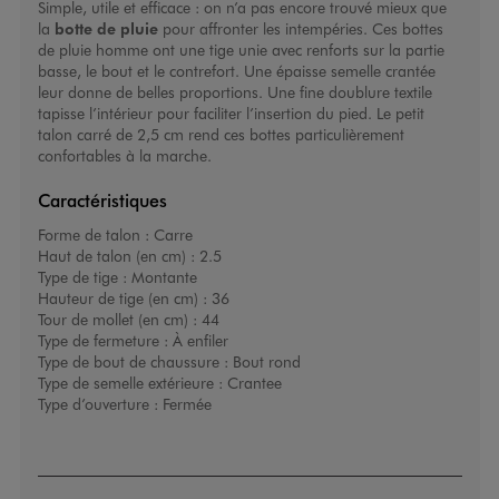
Simple, utile et efficace : on n’a pas encore trouvé mieux que
la
botte de pluie
pour affronter les intempéries. Ces
bottes
de pluie homme
ont une tige unie avec renforts sur la partie
basse, le bout et le contrefort. Une épaisse semelle crantée
leur donne de belles proportions. Une fine doublure textile
tapisse l’intérieur pour faciliter l’insertion du pied. Le petit
talon carré de 2,5 cm rend ces bottes particulièrement
confortables à la marche.
Caractéristiques
Forme de talon :
Carre
Haut de talon (en cm) :
2.5
Type de tige :
Montante
Hauteur de tige (en cm) :
36
Tour de mollet (en cm) :
44
Type de fermeture :
À enfiler
Type de bout de chaussure :
Bout rond
Type de semelle extérieure :
Crantee
Type d’ouverture :
Fermée