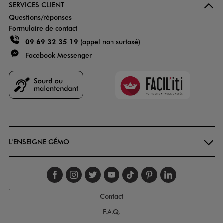
SERVICES CLIENT
Questions/réponses
Formulaire de contact
09 69 32 35 19
(appel non surtaxé)
Facebook Messenger
Faciliti
Goodays
L'ENSEIGNE GÉMO
Suivez-nous sur faceboo
Suivez-nous sur inst
Suivez-nous sur twi
Suivez-nous sur
Suivez-nous s
Suivez-nou
Suivez-
.
Contact
F.A.Q.