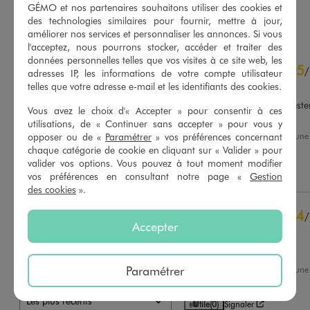
GÉMO et nos partenaires souhaitons utiliser des cookies et
AU PANIER
AU PANIER
AJOUTER
AJOUTER
des technologies similaires pour fournir, mettre à jour,
améliorer nos services et personnaliser les annonces. Si vous
l'acceptez, nous pourrons stocker, accéder et traiter des
4.6
données personnelles telles que vos visites à ce site web, les
5
/
5
/
adresses IP, les informations de votre compte utilisateur
Avis vérifié et récompensé
telles que votre adresse e-mail et les identifiants des cookies.
Bonne qualité. Les pieds resten
Vous avez le choix d'« Accepter » pour consentir à ces
Je recommande
utilisations, de « Continuer sans accepter » pour vous y
Avis du
07/08/2026
, suite à un
opposer ou de «
Paramétrer
» vos préférences concernant
Basé sur
220
avis soumis à un
25/07/2026
par
Marie P.
contrôle
chaque catégorie de cookie en cliquant sur « Valider » pour
Voir tous les avis sur ce site
valider vos options. Vous pouvez à tout moment modifier
Utile
(0)
Signaler
vos préférences en consultant notre page «
Gestion
des cookies
».
5
étoiles
146
4
étoiles
58
4
/
3
étoiles
13
Accepter
Avis vérifié et récompensé
2
étoiles
0
Parfait
1
étoile
3
Paramétrer
Avis du
30/06/2026
, suite à un
Trier les avis
17/06/2026
par
Sonia D.
Utile
(0)
Signaler