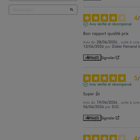
4
/
Avis vérifié et récompensé
Bon rapport qualité prix
Avis du
28/06/2026
, suite à un
13/06/2026
par
Didier Fernand 
Utile
(0)
Signaler
5
/
Avis vérifié et récompensé
Super 👍
Avis du
19/06/2026
, suite à un
06/06/2026
par
D.G.
Utile
(0)
Signaler
4
/