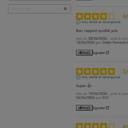
4
/
Avis vérifié et récompensé
Bon rapport qualité prix
Avis du
28/06/2026
, suite à un
13/06/2026
par
Didier Fernand 
Utile
(0)
Signaler
5
/
Avis vérifié et récompensé
Super 👍
Avis du
19/06/2026
, suite à un
06/06/2026
par
D.G.
Utile
(0)
Signaler
4
/