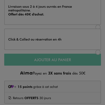
Livraison
Livraison sous 2 à 4 jours ouvrés en France
métropolitaine.
Offert dès 40€ d'achat.
Sélectionner l’option de livraison
Click & Collect ou réservation en 4h
Sélectionner l’option de livraiso
AJOUTER AU PANIER
Payez en
3X sans frais
dès 50€
+
15 points
grâce à cet achat
Retours
OFFERTS
30 jours