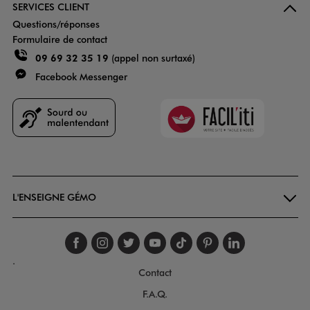
SERVICES CLIENT
Questions/réponses
Formulaire de contact
09 69 32 35 19
(appel non surtaxé)
Facebook Messenger
Faciliti
Goodays
L'ENSEIGNE GÉMO
Suivez-nous sur faceboo
Suivez-nous sur inst
Suivez-nous sur twi
Suivez-nous sur
Suivez-nous s
Suivez-nou
Suivez-
.
Contact
F.A.Q.