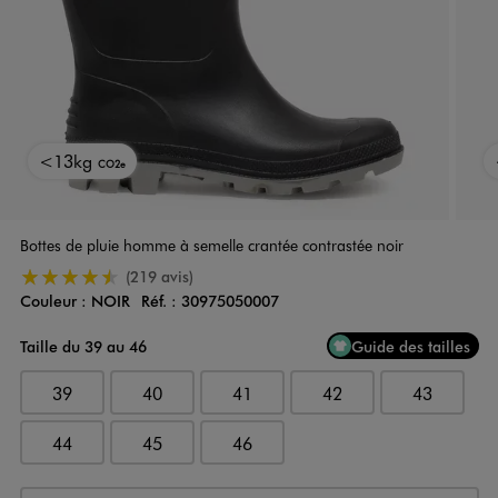
<13kg
CO2e
Bottes de pluie homme à semelle crantée contrastée noir
4.5/5 de moyenne
(219 avis)
Couleur :
NOIR
Réf. :
30975050007
Couleur
Choisissez votre Couleur
Taille du 39 au 46
Guide des tailles
39
40
41
42
43
44
45
46