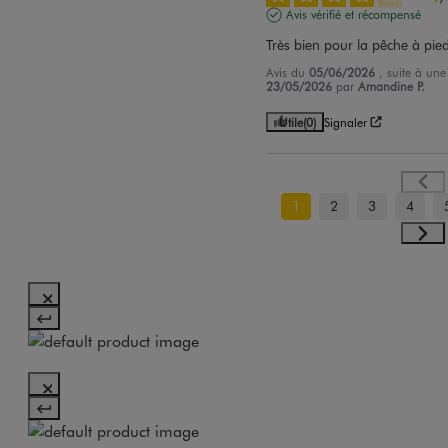
Avis vérifié et récompensé
Très bien pour la pêche à pie
Avis du
05/06/2026
, suite à un
23/05/2026
par
Amandine P.
Utile
(0)
Signaler
1
2
3
4