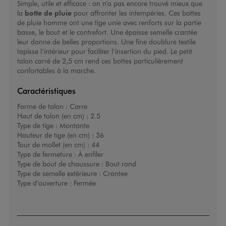
Simple, utile et efficace : on n’a pas encore trouvé mieux que
la
botte de pluie
pour affronter les intempéries. Ces
bottes
de pluie homme
ont une tige unie avec renforts sur la partie
basse, le bout et le contrefort. Une épaisse semelle crantée
leur donne de belles proportions. Une fine doublure textile
tapisse l’intérieur pour faciliter l’insertion du pied. Le petit
talon carré de 2,5 cm rend ces bottes particulièrement
confortables à la marche.
Caractéristiques
Forme de talon :
Carre
Haut de talon (en cm) :
2.5
Type de tige :
Montante
Hauteur de tige (en cm) :
36
Tour de mollet (en cm) :
44
Type de fermeture :
À enfiler
Type de bout de chaussure :
Bout rond
Type de semelle extérieure :
Crantee
Type d’ouverture :
Fermée