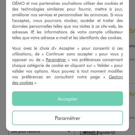
GÉMO et nos partenaires souhaitons utiliser des cookies et
AU PANIER
AU PANIER
AJOUTER
AJOUTER
des technologies similaires pour fournir, mettre à jour,
améliorer nos services et personnaliser les annonces. Si vous
l'acceptez, nous pourrons stocker, accéder et traiter des
4.6
données personnelles telles que vos visites à ce site web, les
5
/
5
/
adresses IP, les informations de votre compte utilisateur
Avis vérifié et récompensé
telles que votre adresse e-mail et les identifiants des cookies.
Bonne qualité. Les pieds resten
Vous avez le choix d'« Accepter » pour consentir à ces
Je recommande
utilisations, de « Continuer sans accepter » pour vous y
Avis du
07/08/2026
, suite à un
opposer ou de «
Paramétrer
» vos préférences concernant
Basé sur
220
avis soumis à un
25/07/2026
par
Marie P.
contrôle
chaque catégorie de cookie en cliquant sur « Valider » pour
Voir tous les avis sur ce site
valider vos options. Vous pouvez à tout moment modifier
Utile
(0)
Signaler
vos préférences en consultant notre page «
Gestion
des cookies
».
5
étoiles
146
4
étoiles
58
4
/
3
étoiles
13
Accepter
Avis vérifié et récompensé
2
étoiles
0
Parfait
1
étoile
3
Paramétrer
Avis du
30/06/2026
, suite à un
Trier les avis
17/06/2026
par
Sonia D.
Utile
(0)
Signaler