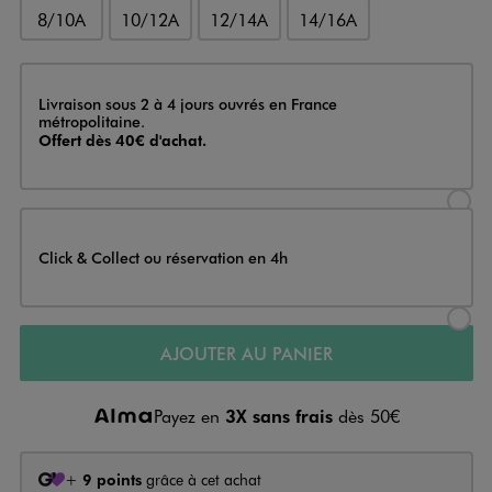
8/10A
10/12A
12/14A
14/16A
Livraison
Livraison sous 2 à 4 jours ouvrés en France
métropolitaine.
Offert dès 40€ d'achat.
Sélectionner l’option de livraison
Click & Collect ou réservation en 4h
Sélectionner l’option de livraiso
AJOUTER AU PANIER
Payez en
3X sans frais
dès 50€
+
9 points
grâce à cet achat