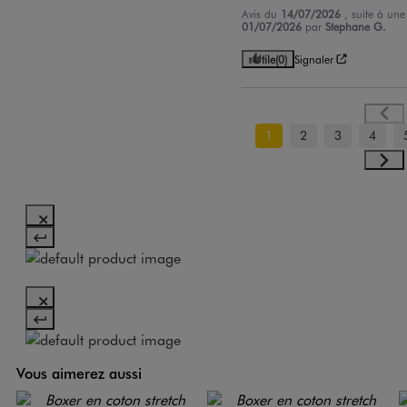
Avis du
14/07/2026
, suite à un
01/07/2026
par
Stephane G.
Utile
(0)
Signaler
1
2
3
4
Vous aimerez aussi