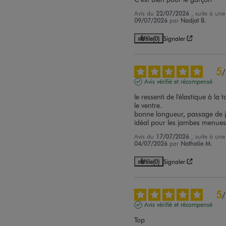
Avis du
22/07/2026
, suite à un
09/07/2026
par
Nadjat B.
Utile
(0)
Signaler
5
/
Avis vérifié et récompensé
le ressenti de l'élastique à la 
le ventre.

bonne longueur, passage de j
idéal pour les jambes menues
Avis du
17/07/2026
, suite à un
04/07/2026
par
Nathalie M.
Utile
(0)
Signaler
5
/
Avis vérifié et récompensé
Top