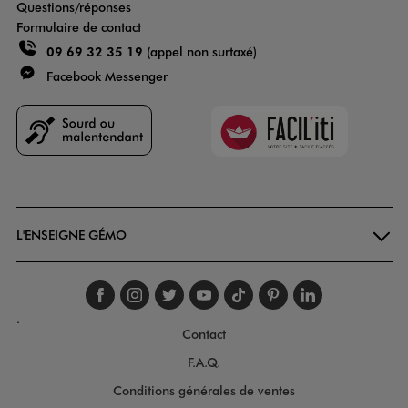
Questions/réponses
Formulaire de contact
09 69 32 35 19
(appel non surtaxé)
Facebook Messenger
Faciliti
Goodays
L'ENSEIGNE GÉMO
Suivez-nous sur faceboo
Suivez-nous sur inst
Suivez-nous sur twi
Suivez-nous sur
Suivez-nous s
Suivez-nou
Suivez-
.
Contact
F.A.Q.
Conditions générales de ventes