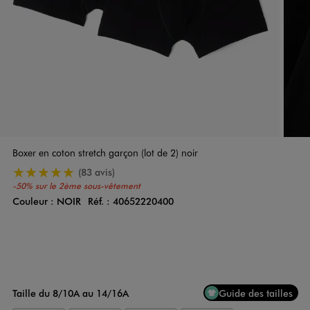
Boxer en coton stretch garçon (lot de 2) noir
5/5 de moyenne
(83 avis)
-50% sur le 2ème sous-vêtement
Couleur :
NOIR
Réf. :
40652220400
Couleur
Choisissez votre Couleur
Taille du 8/10A au 14/16A
Guide des tailles