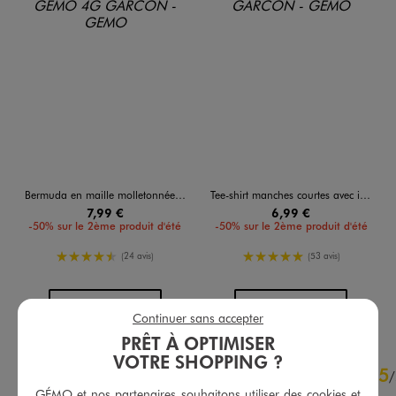
Bermuda en maille molletonnée avec ceinture ajustable garçon
Tee-shirt manches courtes avec inscriptions graffiti garçon
7,99 €
6,99 €
-50% sur le 2ème produit d'été
-50% sur le 2ème produit d'été
4.5/5 de moyenne
5/5 de moyenne
(24 avis)
(53 avis)
AU PANIER
AU PANIER
AJOUTER
AJOUTER
Continuer sans accepter
PRÊT À OPTIMISER
VOTRE SHOPPING ?
4.9
5
/
5
/
GÉMO et nos partenaires souhaitons utiliser des cookies et
Avis vérifié et récompensé