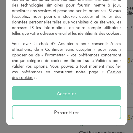
des technologies similaires pour fournir, mettre à jour,
Les boxers sont très agréables 
améliorer nos services et personnaliser les annonces. Si vous
coupé. Des produits de quali
l'acceptez, nous pourrons stocker, accéder et traiter des
sans hésiter!
données personnelles telles que vos visites à ce site web, les
Basé sur
84
avis soumis à un
Avis du
07/08/2026
, suite à un
contrôle
adresses IP, les informations de votre compte utilisateur
25/07/2026
par
Maryline G.
Voir tous les avis sur ce site
telles que votre adresse e-mail et les identifiants des cookies.
Utile
(0)
Signaler
Vous avez le choix d'« Accepter » pour consentir à ces
5
étoiles
76
utilisations, de « Continuer sans accepter » pour vous y
4
étoiles
6
opposer ou de «
Paramétrer
» vos préférences concernant
3
étoiles
2
5
chaque catégorie de cookie en cliquant sur « Valider » pour
/
2
étoiles
0
valider vos options. Vous pouvez à tout moment modifier
Avis vérifié et récompensé
1
étoile
0
vos préférences en consultant notre page «
Gestion
ras
des cookies
».
Trier les avis
Avis du
04/08/2026
, suite à un
22/07/2026
par
Fabienne D.
Accepter
Utile
(0)
Signaler
Paramétrer
5
/
Avis vérifié et récompensé
C’est bien pour le garçon