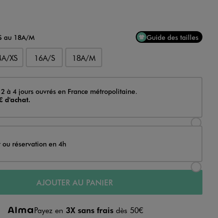
XS au 18A/M
Guide des tailles
4A/XS
16A/S
18A/M
 2 à 4 jours ouvrés en France métropolitaine.
€ d'achat.
Sélectionner l’option de livraison Achat et li
t ou réservation en 4h
Sélectionner l’option de livraison Achat et r
AJOUTER AU PANIER
Payez en
3X sans frais
dès 50€