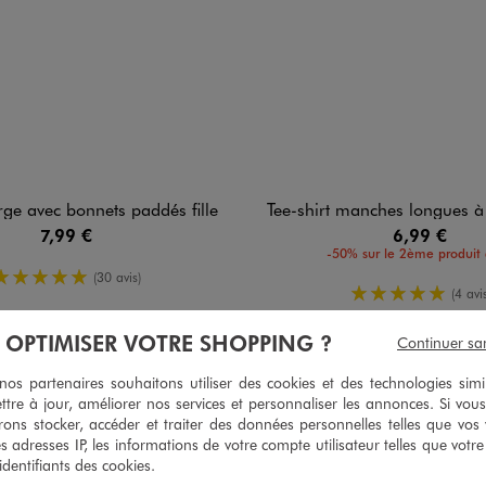
rge avec bonnets paddés fille
Tee-shirt manches longues à col Claudine
7,99 €
6,99 €
-50% sur le 2ème produit 
5/5 de moyenne
(30 avis)
5/5 de mo
(4 avis
À OPTIMISER VOTRE SHOPPING ?
Continuer sa
s partenaires souhaitons utiliser des cookies et des technologies simi
5
ttre à jour, améliorer nos services et personnaliser les annonces. Si vous
/
5
ons stocker, accéder et traiter des données personnelles telles que vos v
Avis vérifié et récompensé
es adresses IP, les informations de votre compte utilisateur telles que votr
Parfait mrrci
 identifiants des cookies.