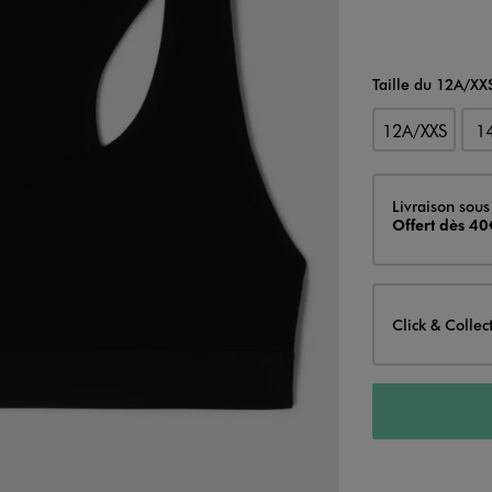
Taille du 12A/X
12A/XXS
1
Livraison
Livraison sous
Offert dès 40
Click & Collec