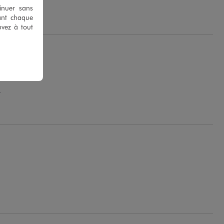
tinuer sans
ant chaque
uvez à tout
.