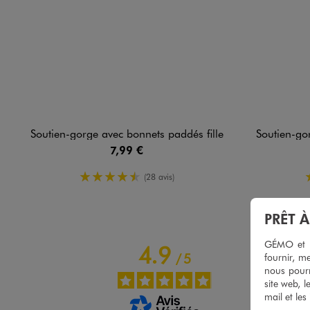
Soutien-gorge avec bonnets paddés fille
Soutien-go
7,99 €
4.5/5 de moyenne
(28 avis)
PRÊT 
GÉMO et no
4.9
/
5
fournir, me
nous pourr
site web, l
mail et les