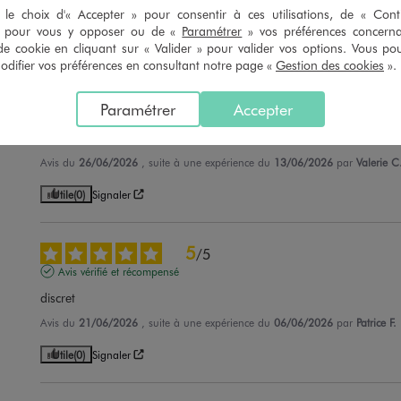
Avis du
05/07/2026
, suite à une expérience du
29/05/2026
par
Emilie G.
le choix d'« Accepter » pour consentir à ces utilisations, de « Con
» pour vous y opposer ou de «
Paramétrer
» vos préférences concern
Utile
(0)
Signaler
de cookie en cliquant sur « Valider » pour valider vos options. Vous po
ifier vos préférences en consultant notre page «
Gestion des cookies
».
5
/
5
Paramétrer
Accepter
Avis vérifié et récompensé
Brassiere confortable
Avis du
26/06/2026
, suite à une expérience du
13/06/2026
par
Valerie C
Utile
(0)
Signaler
5
/
5
Avis vérifié et récompensé
discret
Avis du
21/06/2026
, suite à une expérience du
06/06/2026
par
Patrice F.
Utile
(0)
Signaler