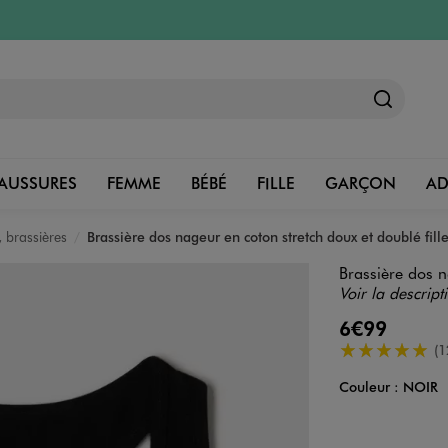
AUSSURES
FEMME
BÉBÉ
FILLE
GARÇON
A
 brassières
Brassière dos nageur en coton stretch doux et doublé fill
Brassière dos n
Voir la descript
6€99
5/5 de moyenn
(1
Couleur :
NOIR
Couleur
Choisissez votre 