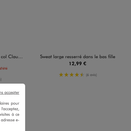
 fleuri fille
Sweat large resserré dans le bas fille
12,99 €
d'été
4.5/5 de moyenne
(6 avis)
yenne
)
ns accepter
laires pour
 l'acceptez,
isites à ce
e adresse e-