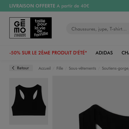
LIVRAISON OFFERTE
A partir de 40€
Aller au contenu principal
Aller à la navigation
RETRAIT ET LIVRAISON OFFERTE
en magasin
Votre recherche
RÉSERVATION GRATUITE
4h en magasin
Retours OFFERTS
pendant 30 jours
-50% SUR LE 2ÈME PRODUIT D'ÉTÉ*
ADIDAS
CH
Retour
Accueil
Fille
Sous-vêtements
Soutiens-gorge,
Image 1 sur 2