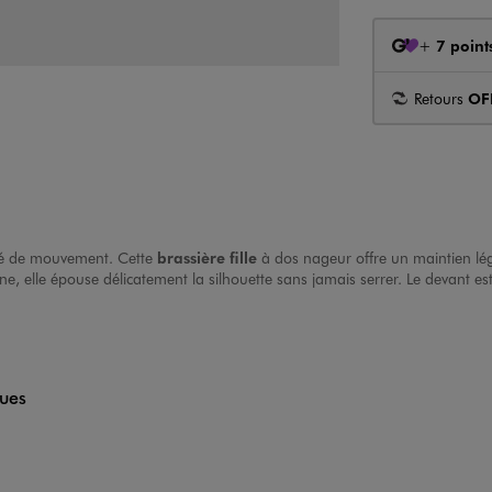
+
7 point
Retours
OF
erté de mouvement. Cette
brassière fille
à dos nageur offre un maintien lége
 elle épouse délicatement la silhouette sans jamais serrer. Le devant est
ques