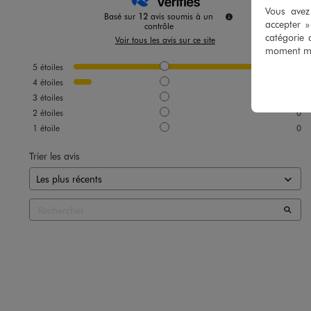
Vous avez 
Basé sur
12
avis soumis à un
accepter 
contrôle
catégorie 
Voir tous les avis sur ce site
moment mod
5
étoiles
11
4
étoiles
1
3
étoiles
0
2
étoiles
0
1
étoile
0
Trier les avis