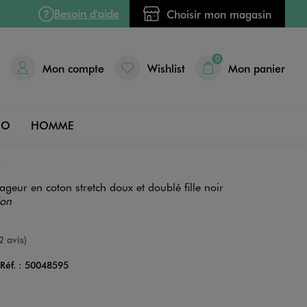
Besoin d'aide
Choisir mon magasin
0
Mon compte
Wishlist
Mon panier
DO
HOMME
e
ageur en coton stretch doux et doublé fille noir
ion
e
2 avis)
Réf. :
50048595
Couleur