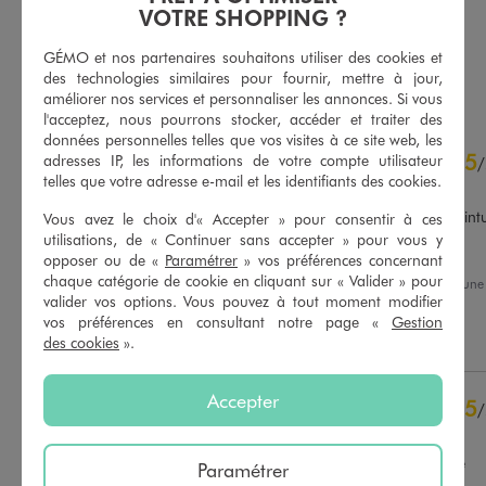
VOTRE SHOPPING ?
5/5 de moyenne
(13 avis)
5/5 de moyenne
(133 avis)
GÉMO et nos partenaires souhaitons utiliser des cookies et
AU PANIER
AU PANIER
AJOUTER
AJOUTER
des technologies similaires pour fournir, mettre à jour,
améliorer nos services et personnaliser les annonces. Si vous
l'acceptez, nous pourrons stocker, accéder et traiter des
données personnelles telles que vos visites à ce site web, les
4.6
5
/
5
adresses IP, les informations de votre compte utilisateur
/
telles que votre adresse e-mail et les identifiants des cookies.
Avis vérifié et récompensé
Très satisfaite, Très belle cein
Vous avez le choix d'« Accepter » pour consentir à ces
du tous. 

utilisations, de « Continuer sans accepter » pour vous y
Très contente vraiment.
opposer ou de «
Paramétrer
» vos préférences concernant
Basé sur
46
avis soumis à un
chaque catégorie de cookie en cliquant sur « Valider » pour
Avis du
31/07/2026
, suite à un
contrôle
18/07/2026
par
Saliha B.
valider vos options. Vous pouvez à tout moment modifier
Voir tous les avis sur ce site
vos préférences en consultant notre page «
Gestion
Utile
(0)
Signaler
des cookies
».
5
étoiles
33
4
étoiles
7
3
étoiles
5
Accepter
5
/
2
étoiles
1
Avis vérifié et récompensé
1
étoile
0
Tres belle ceinture en solde
Paramétrer