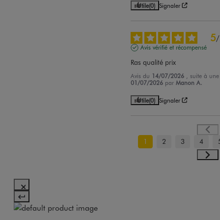
Utile
(0)
Signaler
5
/
Avis vérifié et récompensé
Ras qualité prix
Avis du
14/07/2026
, suite à un
01/07/2026
par
Manon A.
Utile
(0)
Signaler
1
2
3
4