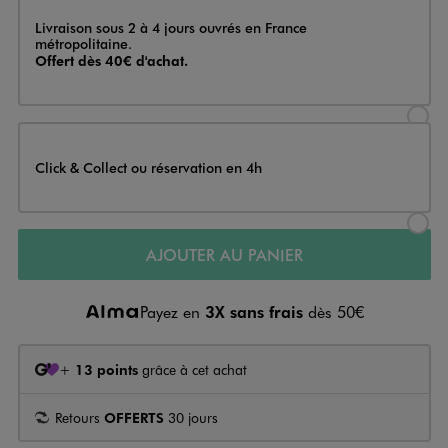
Livraison
Livraison sous 2 à 4 jours ouvrés en France
métropolitaine.
Offert dès 40€ d'achat.
Sélectionner l’option de livraison
Click & Collect ou réservation en 4h
Sélectionner l’option de livraiso
AJOUTER AU PANIER
Payez en
3X sans frais
dès 50€
+
13 points
grâce à cet achat
Retours
OFFERTS
30 jours