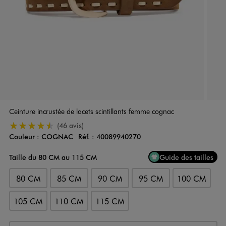
Ceinture incrustée de lacets scintillants femme cognac
4.5/5 de moyenne
(46 avis)
Couleur :
COGNAC
Réf. :
40089940270
Couleur
Choisissez votre Couleur
Taille du 80 CM au 115 CM
Guide des tailles
80 CM
85 CM
90 CM
95 CM
100 CM
105 CM
110 CM
115 CM