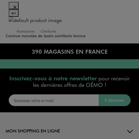
Accessoires
Ceintures
Accueil
Femme
Sacs et Accessoires
Ceinture incrustée de lacets scintillants femme
390 MAGASINS EN FRANCE
Inscrivez-vous à notre newsletter
pour recevoir
les dernières offres de GÉMO !
S’abonner
MON SHOPPING EN LIGNE