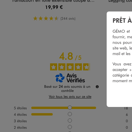
19,99 €
-50%
4.5/5 de moyenne
(244 avis)
PRÊT 
GÉMO et no
fournir, me
nous pourr
site web, l
4.8
mail et les
/
5
Vous avez 
accepter 
catégorie 
moment mod
Basé sur
24
avis soumis à un
contrôle
Voir tous les avis sur ce site
5
étoiles
18
4
étoiles
6
3
étoiles
0
2
étoiles
0