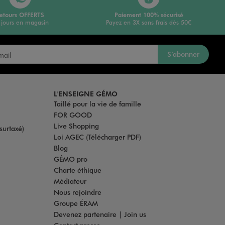
etours OFFERTS
Paiement 100% sécurisé
 jours en magasin
Payez en 3X sans frais dès 50€
S’abonner
L'ENSEIGNE GÉMO
Taillé pour la vie de famille
FOR GOOD
Live Shopping
surtaxé)
Loi AGEC (Télécharger PDF)
Blog
GÉMO pro
Charte éthique
Médiateur
Nous rejoindre
Groupe ÉRAM
Devenez partenaire | Join us