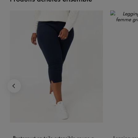
Précédent
Pantacourt en toile extensible coupe ajustée femme grande taille
Legging court en