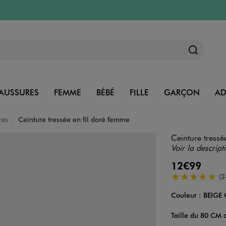
AUSSURES
FEMME
BÉBÉ
FILLE
GARÇON
A
res
Ceinture tressée en fil doré femme
Ceinture tressé
Voir la descript
12€99
5/5 de moyenn
(2
Couleur :
BEIGE 
Couleur
Choisissez votre 
Taille du 80 CM