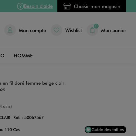
Besoin d'aide
Choisir mon magasin
0
Mon compte
Wishlist
Mon panier
DO
HOMME
e en fil doré femme beige clair
ion
e
4 avis)
CLAIR
Réf. :
50067567
Couleur
 au 110 CM
Guide des tailles