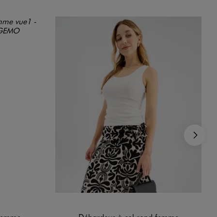
Su
 femme
Débardeur à col rond femme