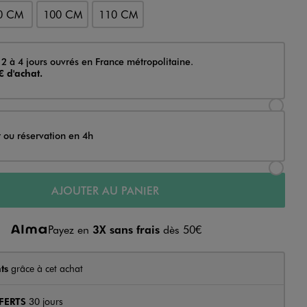
0 CM
100 CM
110 CM
 2 à 4 jours ouvrés en France métropolitaine.
€ d'achat.
Sélectionner l’option de livraison Achat et li
t ou réservation en 4h
Sélectionner l’option de livraison Achat et r
AJOUTER AU PANIER
Payez en
3X sans frais
dès 50€
ts
grâce à cet achat
FERTS
30 jours