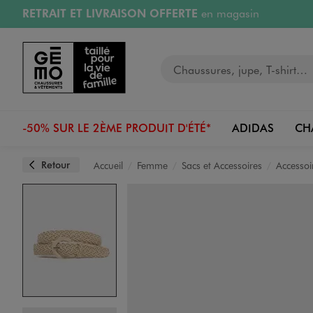
RÉSERVATION GRATUITE
4h en magasin
Aller au contenu principal
Aller à la navigation
Retours OFFERTS
pendant 30 jours
LIVRAISON OFFERTE
A partir de 40€
Votre recherche
-50% SUR LE 2ÈME PRODUIT D'ÉTÉ*
ADIDAS
CH
Retour
Accueil
Femme
Sacs et Accessoires
Accessoi
Image 1 sur 2