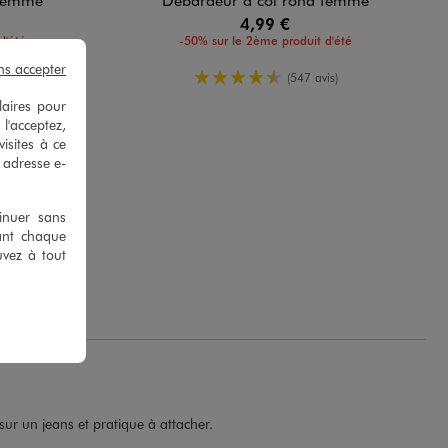
4,99 €
d'été
-50% sur le 2ème produit d'été
ns accepter
yenne
4.5/5 de moyenne
is)
(547 avis)
laires pour
 l'acceptez,
isites à ce
e adresse e-
tinuer sans
ant chaque
cun regret.
uvez à tout
sur un jeans et pratique à attacher.