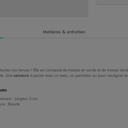
Matières & entretien
tes vos tenues ! Elle est composé de tresses en corde et de tresses dorées
tte. Une
ceinture
à porter avec un jean, un pantalon ou pour souligner la 
ques
ssoire :
Largeur 3 cm
ure :
Boucle