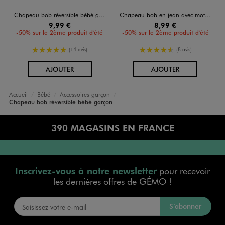
Chapeau bob réversible bébé garçon - LuluCastagnette
Chapeau bob en jean avec motif ourson bébé garçon
9,99 €
8,99 €
-50% sur le 2ème produit d'été
-50% sur le 2ème produit d'été
5/5 de moyenne
4.5/5 de moyenne
(14 avis)
(8 avis)
AU PANIER
AU PANIER
AJOUTER
AJOUTER
Accueil
Bébé
Accessoires garçon
Chapeau bob réversible bébé garçon
390 MAGASINS EN FRANCE
Inscrivez-vous à notre newsletter
pour recevoir
les dernières offres de GÉMO !
S’abonner