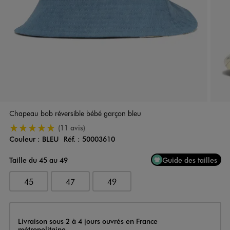
Chapeau bob réversible bébé garçon bleu
5/5 de moyenne
(11 avis)
Couleur :
BLEU
Réf. :
50003610
Couleur
Choisissez votre Couleur
Taille du 45 au 49
Guide des tailles
45
47
49
Livraison
Livraison sous 2 à 4 jours ouvrés en France
métropolitaine.