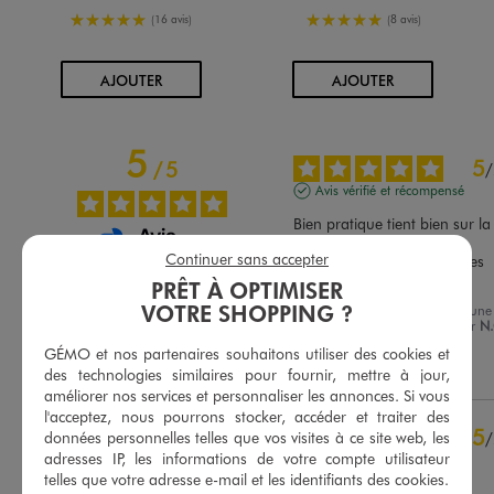
5/5 de moyenne
5/5 de moyenne
(16 avis)
(8 avis)
AU PANIER
AU PANIER
AJOUTER
AJOUTER
5
5
/
5
/
Avis vérifié et récompensé
Bien pratique tient bien sur la 
tête 

Continuer sans accepter
Est réversible si on enlève les 
Basé sur
11
avis soumis à un
étiquettes
PRÊT À OPTIMISER
contrôle
VOTRE SHOPPING ?
Avis du
26/07/2026
, suite à une
Voir tous les avis sur ce site
expérience du
13/07/2026
par
N
GÉMO et nos partenaires souhaitons utiliser des cookies et
5
étoiles
11
Utile
(0)
Signaler
des technologies similaires pour fournir, mettre à jour,
4
étoiles
0
améliorer nos services et personnaliser les annonces. Si vous
3
étoiles
0
l'acceptez, nous pourrons stocker, accéder et traiter des
2
étoiles
0
5
/
données personnelles telles que vos visites à ce site web, les
1
étoile
0
adresses IP, les informations de votre compte utilisateur
Avis vérifié et récompensé
telles que votre adresse e-mail et les identifiants des cookies.
Très mignon avec le revers 