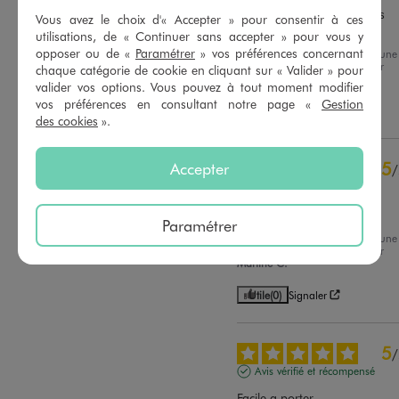
Trier les avis
imprimé et protège bien les 
Vous avez le choix d'« Accepter » pour consentir à ces
petites oreilles du soleil ☀️
utilisations, de « Continuer sans accepter » pour vous y
opposer ou de «
Paramétrer
» vos préférences concernant
Avis du
28/06/2026
, suite à une
expérience du
15/06/2026
par
chaque catégorie de cookie en cliquant sur « Valider » pour
Patricia G.
valider vos options. Vous pouvez à tout moment modifier
vos préférences en consultant notre page «
Gestion
Utile
(0)
Signaler
des cookies
».
5
Accepter
/
Avis vérifié et récompensé
Doublé bon produit
Paramétrer
Avis du
06/06/2026
, suite à une
expérience du
23/05/2026
par
Martine C.
Utile
(0)
Signaler
5
/
Avis vérifié et récompensé
Facile a porter