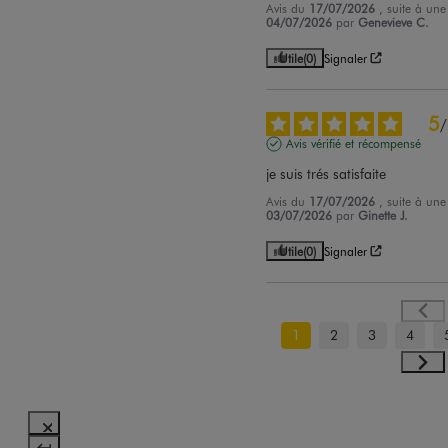
Avis du
17/07/2026
, suite à un
04/07/2026
par
Genevieve C.
Utile
(0)
Signaler
5
/
Avis vérifié et récompensé
je suis trés satisfaite
Avis du
17/07/2026
, suite à un
03/07/2026
par
Ginette J.
Utile
(0)
Signaler
1
2
3
4