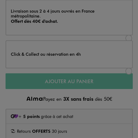
Livraison
Livraison sous 2 à 4 jours ouvrés en France
métropolitaine.
Offert dès 40€ d'achat.
Sélectionner l’option de livraison
Click & Collect ou réservation en 4h
Sélectionner l’option de livraiso
AJOUTER AU PANIER
Payez en
3X sans frais
dès 50€
+
5 points
grâce à cet achat
Retours
OFFERTS
30 jours