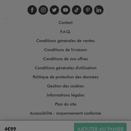
Suivez-nous sur faceboo
Suivez-nous sur inst
Suivez-nous sur twi
Suivez-nous sur
Suivez-nous s
Suivez-nou
Suivez-
.
Contact
F.A.Q.
Conditions générales de ventes
Conditions de livraison
Conditions de nos offres
Conditions générales d'utilisation
Politique de protection des données
Gestion des cookies
Informations légales
Plan du site
Accessibilité : moyennement conforme
Copyright © 2026
4€99
AJOUTER AU PANIER