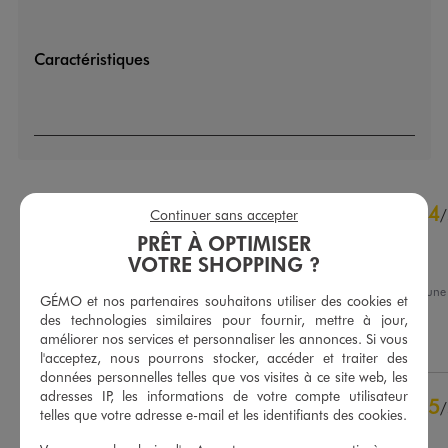
Caractéristiques
4.8
4
/
5
/
Continuer sans accepter
Avis vérifié et récompensé
PRÊT À OPTIMISER
VOTRE SHOPPING ?
bonne qualité du produit
Avis du
04/08/2026
, suite à un
GÉMO et nos partenaires souhaitons utiliser des cookies et
22/07/2026
par
Liliane G.
Basé sur
439
avis soumis à un
des technologies similaires pour fournir, mettre à jour,
contrôle
améliorer nos services et personnaliser les annonces. Si vous
Utile
(0)
Signaler
Voir tous les avis sur ce site
l'acceptez, nous pourrons stocker, accéder et traiter des
données personnelles telles que vos visites à ce site web, les
5
étoiles
359
adresses IP, les informations de votre compte utilisateur
5
/
4
étoiles
68
telles que votre adresse e-mail et les identifiants des cookies.
Avis vérifié et récompensé
3
étoiles
10