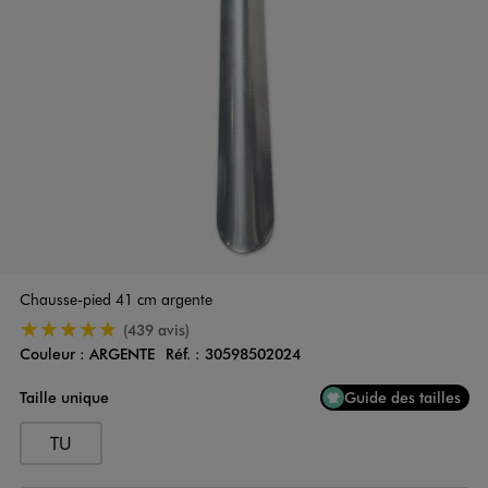
Chausse-pied 41 cm argente
5/5 de moyenne
(439 avis)
Couleur :
ARGENTE
Réf. :
30598502024
Couleur
Choisissez votre Couleur
Taille unique
Guide des tailles
TU