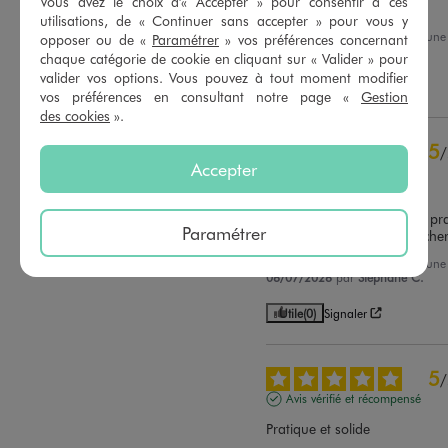
Vous avez le choix d'« Accepter » pour consentir à ces
2
étoiles
1
Pratique
utilisations, de « Continuer sans accepter » pour vous y
1
étoile
1
Avis du
29/07/2026
, suite à un
opposer ou de «
Paramétrer
» vos préférences concernant
16/07/2026
par
Geraldine F.
chaque catégorie de cookie en cliquant sur « Valider » pour
Trier les avis
valider vos options. Vous pouvez à tout moment modifier
Utile
(0)
Signaler
vos préférences en consultant notre page «
Gestion
des cookies
».
5
/
Accepter
Avis vérifié et récompensé
Bonjour,

Ce chausse-pied est super pra
Paramétrer
qualité, incassable et pas cher
Avis du
19/07/2026
, suite à un
06/07/2026
par
Stéphane C.
Utile
(0)
Signaler
5
/
Avis vérifié et récompensé
Pratique et solide