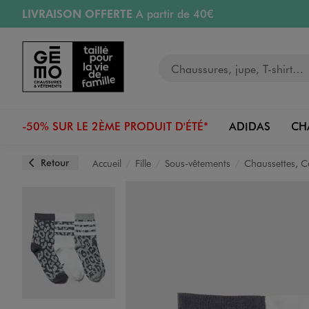
LIVRAISON OFFERTE
A partir de 40€
Aller au contenu principal
Aller à la navigation
RETRAIT ET LIVRAISON OFFERTE
en magasin
Votre recherche
RÉSERVATION GRATUITE
4h en magasin
Retours OFFERTS
pendant 30 jours
-50% SUR LE 2ÈME PRODUIT D'ÉTÉ*
ADIDAS
CH
Retour
Accueil
Fille
Sous-vêtements
Chaussettes, C
Image 1 sur 2