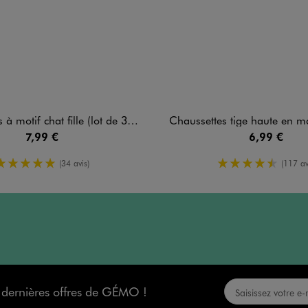
tif chat fille (lot de 3) - Hello Kitty
Chaussettes tige haute en maille fine fil
7,99 €
6,99 €
5/5 de moyenne
4.5/5 de mo
(34 avis)
(117 av
s dernières offres de GÉMO !