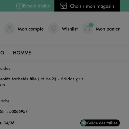
Besoin d'aide
Choisir mon magasin
0
Mon compte
Wishlist
Mon panier
DO
HOMME
Adidas
tifs tachetés fille (lot de 3) - Adidas gris
ion
e
 avis)
Réf. :
50066957
Couleur
au 34/36
Guide des tailles