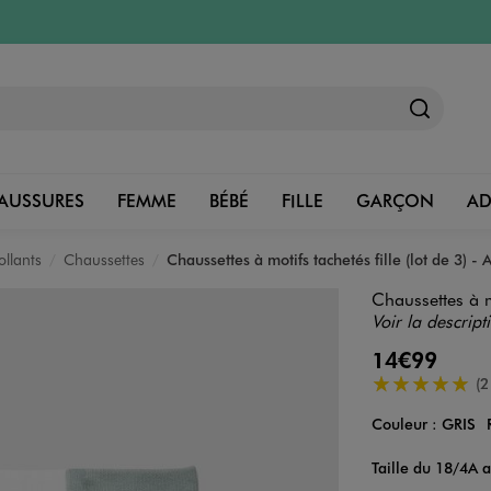
AUSSURES
FEMME
BÉBÉ
FILLE
GARÇON
A
ollants
Chaussettes
Chaussettes à motifs tachetés fille (lot de 3) - 
Chaussettes à mo
Voir la descript
14€99
5/5 de moyenn
(2
Couleur :
GRIS
Couleur
Choisissez votre 
Taille du 18/4A 