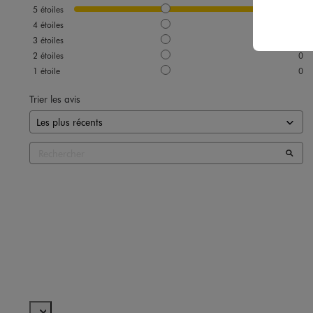
5
étoiles
3
4
étoiles
0
3
étoiles
0
2
étoiles
0
1
étoile
0
Trier les avis