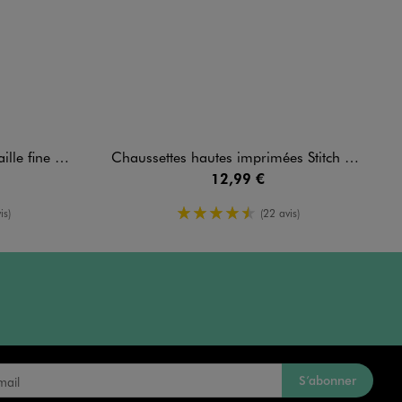
le (lot de 5)
Chaussettes hautes imprimées Stitch et Angel fille (lot de 5) - Disney
12,99 €
yenne
4.5/5 de moyenne
is)
(22 avis)
S’abonner