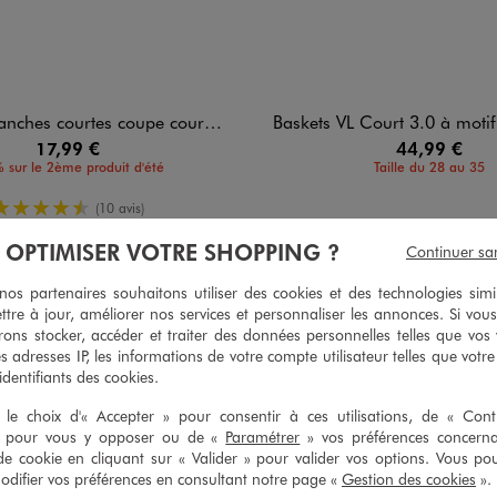
s courtes coupe courte fille - Adidas
Baskets VL Court 3.0 à motif léopard f
17,99 €
44,99 €
 sur le 2ème produit d'été
Taille du 28 au 35
4.5/5 de moyenne
(10 avis)
À OPTIMISER VOTRE SHOPPING ?
Continuer sa
s partenaires souhaitons utiliser des cookies et des technologies simi
ttre à jour, améliorer nos services et personnaliser les annonces. Si vous
5
/
5
ons stocker, accéder et traiter des données personnelles telles que vos v
Avis vérifié et récompensé
es adresses IP, les informations de votre compte utilisateur telles que votr
 identifiants des cookies.
Chaussettes originales bonne qualité
Avis du
07/08/2026
, suite à une expérience du
25/07/2026
par
Nathalie 
le choix d'« Accepter » pour consentir à ces utilisations, de « Con
» pour vous y opposer ou de «
Paramétrer
» vos préférences concern
Utile
(0)
Signaler
de cookie en cliquant sur « Valider » pour valider vos options. Vous po
ifier vos préférences en consultant notre page «
Gestion des cookies
».