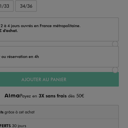
1/33
34/36
 2 à 4 jours ouvrés en France métropolitaine.
€ d'achat.
Sélectionner l’option de livraison Achat et li
t ou réservation en 4h
Sélectionner l’option de livraison Achat et r
AJOUTER AU PANIER
Payez en
3X sans frais
dès 50€
ts
grâce à cet achat
FERTS
30 jours