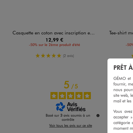
Casquette en coton avec inscription enfant - Adidas
Tee-shirt manche
12,99 €
-50% sur le 2ème produit d'été
-50%
5/5 de moyenne
(2 avis)
PRÊT 
GÉMO et no
5
fournir, me
/
5
nous pourr
site web, l
mail et les
Vous avez 
Basé sur
3
avis soumis à un
accepter 
contrôle
catégorie 
Voir tous les avis sur ce site
moment mod