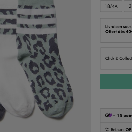
18/4A
3
Livraison
Livraison sous
Offert dès 40
Click & Collec
+
15 poin
Retours
OF