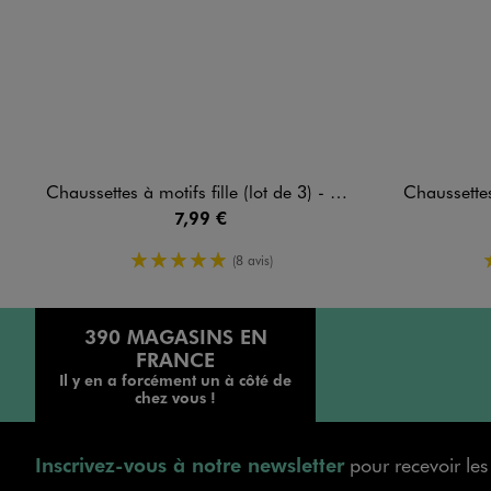
Chaussettes à motifs fille (lot de 3) - Hello Kitty and friends
Chaussettes à mo
7,99 €
5/5 de moyenne
(8 avis)
390 MAGASINS EN
FRANCE
Il y en a forcément un à côté de
chez vous !
Inscrivez-vous à notre newsletter
pour recevoir le