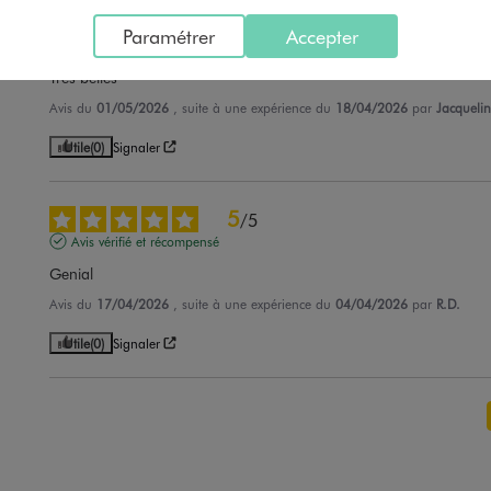
5
/
5
Paramétrer
Accepter
Avis vérifié et récompensé
Très belles
Avis du
01/05/2026
, suite à une expérience du
18/04/2026
par
Jacqueli
Utile
(0)
Signaler
5
/
5
Avis vérifié et récompensé
Genial
Avis du
17/04/2026
, suite à une expérience du
04/04/2026
par
R.D.
Utile
(0)
Signaler