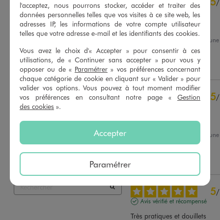
5
/
5
/
l'acceptez, nous pourrons stocker, accéder et traiter des
Avis vérifié et récompensé
données personnelles telles que vos visites à ce site web, les
adresses IP, les informations de votre compte utilisateur
très confortable
telles que votre adresse e-mail et les identifiants des cookies.
Avis du
23/03/2026
, suite à un
10/03/2026
par
Muriel L.
Vous avez le choix d'« Accepter » pour consentir à ces
Basé sur
56
avis soumis à un
contrôle
utilisations, de « Continuer sans accepter » pour vous y
Utile
(0)
Signaler
Voir tous les avis sur ce site
opposer ou de «
Paramétrer
» vos préférences concernant
chaque catégorie de cookie en cliquant sur « Valider » pour
5
étoiles
42
valider vos options. Vous pouvez à tout moment modifier
5
/
vos préférences en consultant notre page «
Gestion
4
étoiles
10
des cookies
».
Avis vérifié et récompensé
3
étoiles
4
2
étoiles
0
Top
1
étoile
0
Accepter
Avis du
28/02/2026
, suite à un
14/02/2026
par
Agathe H.
Trier les avis
Utile
(0)
Signaler
Paramétrer
5
/
Avis vérifié et récompensé
Très pratiques et douillets