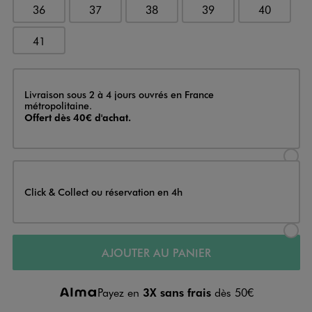
36
37
38
39
40
41
Livraison
Livraison sous 2 à 4 jours ouvrés en France
métropolitaine.
Offert dès 40€ d'achat.
Sélectionner l’option de livraison
Click & Collect ou réservation en 4h
Sélectionner l’option de livraiso
AJOUTER AU PANIER
Payez en
3X sans frais
dès 50€