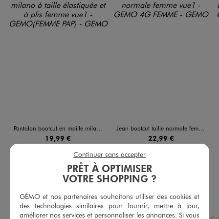
Pantalon bootcut en maille milano à taille élastiquée et à plis femme
Jean bootcut taille normale femme
19,99 €
22,99 €
Continuer sans accepter
5/5 de moyenne
4.5/5 de moyenne
(19 avis)
(93 avis)
PRÊT À OPTIMISER
VOTRE SHOPPING ?
AU PANIER
AU PANIER
AJOUTER
AJOUTER
GÉMO et nos partenaires souhaitons utiliser des cookies et
des technologies similaires pour fournir, mettre à jour,
4.7
améliorer nos services et personnaliser les annonces. Si vous