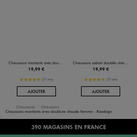
Chaussons montants avec doublure chaude femme - Roadsign
Chaussons sabots doublés sherpa femme - Roadsign
19,99 €
19,99 €
5/5 de moyenne
4.5/5 de moyenne
(37 avis)
(20 avis)
AU PANIER
AU PANIER
AJOUTER
AJOUTER
Chaussures
Chaussons
Accueil
Femme
Chaussons montants avec doublure chaude femme - Roadsign
390 MAGASINS EN FRANCE