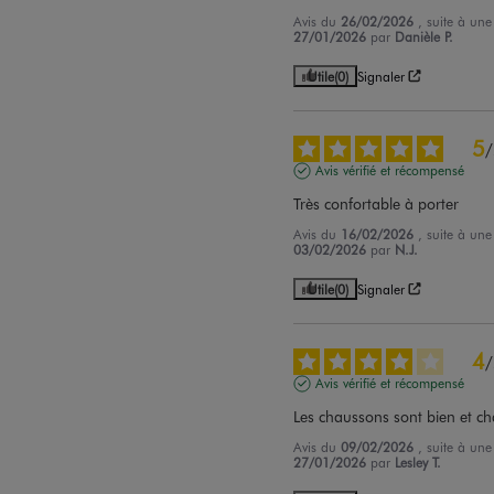
Avis du
26/02/2026
, suite à un
27/01/2026
par
Danièle P.
Utile
(0)
Signaler
5
/
Avis vérifié et récompensé
Très confortable à porter
Avis du
16/02/2026
, suite à un
03/02/2026
par
N.J.
Utile
(0)
Signaler
4
/
Avis vérifié et récompensé
Les chaussons sont bien et c
Avis du
09/02/2026
, suite à un
27/01/2026
par
Lesley T.