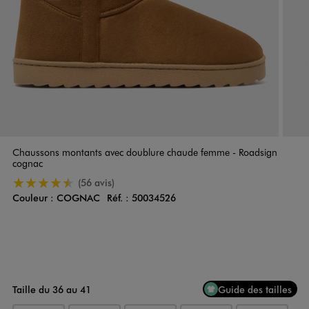
Chaussons montants avec doublure chaude femme - Roadsign
cognac
4.5/5 de moyenne
(56 avis)
Couleur :
COGNAC
Réf. :
50034526
Couleur
Choisissez votre Couleur
Taille du 36 au 41
Guide des tailles