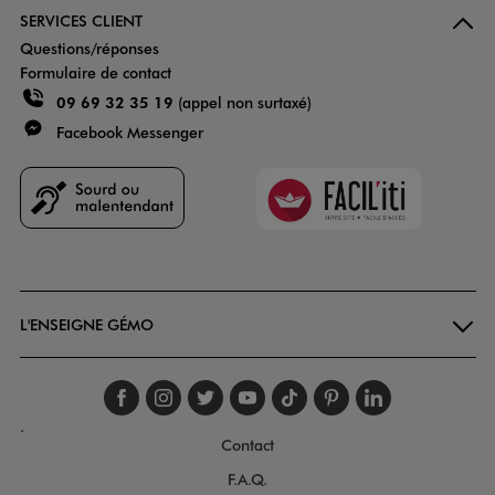
SERVICES CLIENT
Questions/réponses
Formulaire de contact
09 69 32 35 19
(appel non surtaxé)
Facebook Messenger
Faciliti
Goodays
L'ENSEIGNE GÉMO
Suivez-nous sur faceboo
Suivez-nous sur inst
Suivez-nous sur twi
Suivez-nous sur
Suivez-nous s
Suivez-nou
Suivez-
.
Contact
F.A.Q.