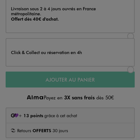
Livraison
Livraison sous 2 à 4 jours ouvrés en France
métropolitaine.
Offert dès 40€ d'achat.
Sélectionner l’option de livraison
Click & Collect ou réservation en 4h
Sélectionner l’option de livraiso
AJOUTER AU PANIER
Payez en
3X sans frais
dès 50€
+
13 points
grâce à cet achat
Retours
OFFERTS
30 jours