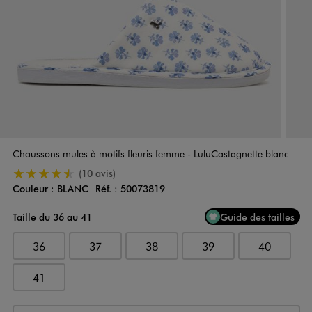
Chaussons mules à motifs fleuris femme - LuluCastagnette blanc
4.5/5 de moyenne
(10 avis)
Couleur :
BLANC
Réf. :
50073819
Couleur
Choisissez votre Couleur
Taille du 36 au 41
Guide des tailles
36
37
38
39
40
41