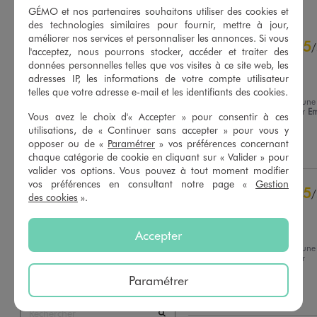
GÉMO et nos partenaires souhaitons utiliser des cookies et
des technologies similaires pour fournir, mettre à jour,
4.7
améliorer nos services et personnaliser les annonces. Si vous
5
/
5
/
l'acceptez, nous pourrons stocker, accéder et traiter des
Avis vérifié et récompensé
données personnelles telles que vos visites à ce site web, les
adresses IP, les informations de votre compte utilisateur
Très confortable et jolis
telles que votre adresse e-mail et les identifiants des cookies.
Avis du
07/08/2026
, suite à une
expérience du
25/07/2026
par
Em
Vous avez le choix d'« Accepter » pour consentir à ces
Basé sur
10
avis soumis à un
B.
contrôle
utilisations, de « Continuer sans accepter » pour vous y
Voir tous les avis sur ce site
opposer ou de «
Paramétrer
» vos préférences concernant
Utile
(0)
Signaler
chaque catégorie de cookie en cliquant sur « Valider » pour
5
étoiles
7
valider vos options. Vous pouvez à tout moment modifier
vos préférences en consultant notre page «
Gestion
4
étoiles
3
5
/
des cookies
».
3
étoiles
0
Avis vérifié et récompensé
2
étoiles
0
Bonne qualité du produit
1
étoile
0
Accepter
Avis du
24/07/2026
, suite à une
Trier les avis
expérience du
11/07/2026
par
Christine D.
Paramétrer
Utile
(0)
Signaler