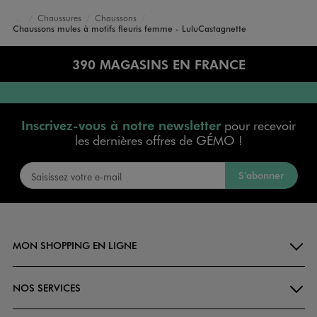
Chaussures
Chaussons
Accueil
Femme
Chaussons mules à motifs fleuris femme - LuluCastagnette
390 MAGASINS EN FRANCE
Inscrivez-vous à notre newsletter
pour recevoir
les dernières offres de GÉMO !
S’abonner
MON SHOPPING EN LIGNE
NOS SERVICES