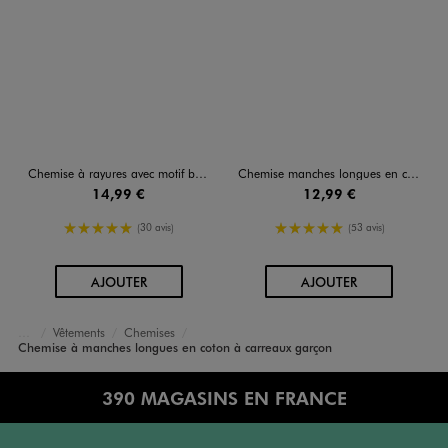
Chemise à rayures avec motif brodé poitrine garçon
Chemise manches longues en chambray uni garçon
14,99 €
12,99 €
5/5 de moyenne
5/5 de moyenne
(30 avis)
(53 avis)
AU PANIER
AU PANIER
AJOUTER
AJOUTER
Vêtements
Chemises
Accueil
Garçon
Chemise à manches longues en coton à carreaux garçon
390 MAGASINS EN FRANCE