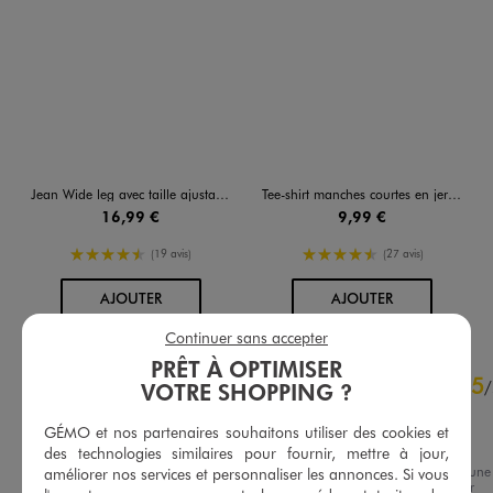
Jean Wide leg avec taille ajustable garçon
Tee-shirt manches courtes en jersey de coton imprimé garçon - Nirvana
16,99 €
9,99 €
4.5/5 de moyenne
4.5/5 de moyenne
(19 avis)
(27 avis)
AU PANIER
AU PANIER
AJOUTER
AJOUTER
Continuer sans accepter
PRÊT À OPTIMISER
4.9
5
/
5
/
VOTRE SHOPPING ?
Avis vérifié et récompensé
GÉMO et nos partenaires souhaitons utiliser des cookies et
Ras
des technologies similaires pour fournir, mettre à jour,
Avis du
03/05/2026
, suite à une
améliorer nos services et personnaliser les annonces. Si vous
expérience du
20/04/2026
par