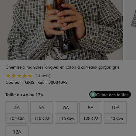
Chemise à manches longues en coton à carreaux garçon gris
5/5 de moyenne
(14 avis)
Couleur :
GRIS
Réf. :
50034092
Couleur
Choisissez votre Couleur
Taille du 4A au 12A
Guide des tailles
4A
5A
6A
8A
10A
104 CM
110 CM
116 CM
128 CM
140 CM
12A