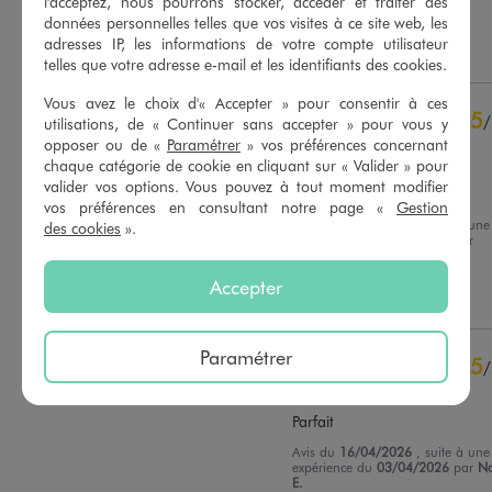
l'acceptez, nous pourrons stocker, accéder et traiter des
Basé sur
14
avis soumis à un
Marie-Laure D.
contrôle
données personnelles telles que vos visites à ce site web, les
Voir tous les avis sur ce site
adresses IP, les informations de votre compte utilisateur
Utile
(0)
Signaler
telles que votre adresse e-mail et les identifiants des cookies.
5
étoiles
13
Vous avez le choix d'« Accepter » pour consentir à ces
4
étoiles
1
5
/
utilisations, de « Continuer sans accepter » pour vous y
3
étoiles
0
Avis vérifié et récompensé
opposer ou de «
Paramétrer
» vos préférences concernant
2
étoiles
0
chaque catégorie de cookie en cliquant sur « Valider » pour
Bonne qualité, chemise à 
1
étoile
0
valider vos options. Vous pouvez à tout moment modifier
carreaux très belle.
vos préférences en consultant notre page «
Gestion
Trier les avis
Avis du
17/04/2026
, suite à une
des cookies
».
expérience du
04/04/2026
par
Christelle F.
Accepter
Utile
(0)
Signaler
Paramétrer
5
/
Avis vérifié et récompensé
Parfait
Avis du
16/04/2026
, suite à une
expérience du
03/04/2026
par
Na
E.