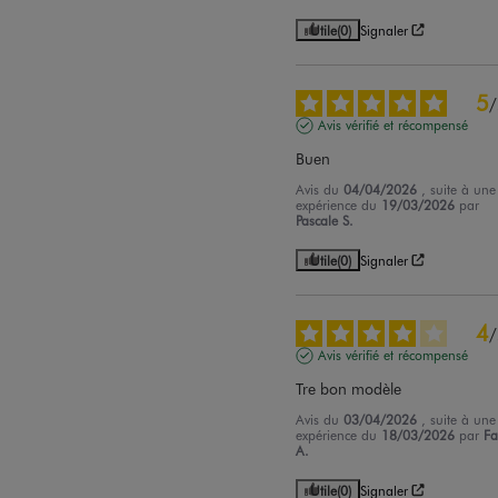
Utile
(0)
Signaler
5
/
Avis vérifié et récompensé
Buen
Avis du
04/04/2026
, suite à une
expérience du
19/03/2026
par
Pascale S.
Utile
(0)
Signaler
4
/
Avis vérifié et récompensé
Tre bon modèle
Avis du
03/04/2026
, suite à une
expérience du
18/03/2026
par
Fa
A.
Utile
(0)
Signaler