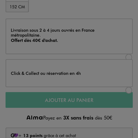
152 CM
Livraison
Livraison sous 2 à 4 jours ouvrés en France
métropolitaine.
Offert dès 40€ d'achat.
Sélectionner l’option de livraison
Click & Collect ou réservation en 4h
Sélectionner l’option de livraiso
AJOUTER AU PANIER
Payez en
3X sans frais
dès 50€
+
13 points
grâce à cet achat