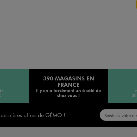
390 MAGASINS EN
FRANCE
Il y en a forcément un à côté de
TE
R
chez vous !
€
30
s dernières offres de GÉMO !