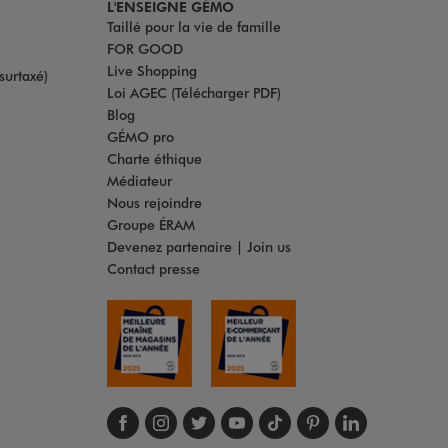
L'ENSEIGNE GÉMO
Taillé pour la vie de famille
FOR GOOD
Live Shopping
surtaxé)
Loi AGEC (Télécharger PDF)
Blog
GÉMO pro
Charte éthique
Médiateur
Nous rejoindre
Groupe ÉRAM
Devenez partenaire | Join us
Contact presse
Suivez-nous sur face
Suivez-nous sur in
Suivez-nous sur t
Suivez-nous s
Suivez-nous
Suivez-no
Suivez