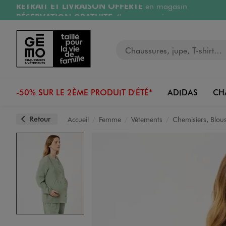
RÉSERVATION GRATUITE
4h en magasin
Aller au contenu principal
Aller à la navigation
Retours OFFERTS
pendant 30 jours
LIVRAISON OFFERTE
A partir de 40€
Votre recherche
-50% SUR LE 2ÈME PRODUIT D'ÉTÉ*
ADIDAS
CH
Retour
Accueil
Femme
Vêtements
Chemisiers, Blou
Image 1 sur 4