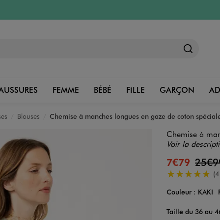
AUSSURES
FEMME
BÉBÉ
FILLE
GARÇON
A
ses
Blouses
Chemise à manches longues en gaze de coton spéciale
Chemise à manc
Voir la descript
7€79
25€
5/5 de moyenn
(4
Couleur :
KAKI
Couleur
Choisissez votre 
Taille du 36 au 4