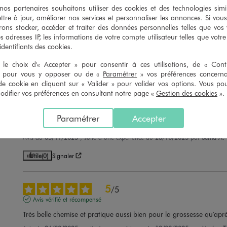
s partenaires souhaitons utiliser des cookies et des technologies simi
vec brides à boucle femme - Valentina Baldano
Sandales à brides femme - Valent
ttre à jour, améliorer nos services et personnaliser les annonces. Si vous
24,99 €
19,99 €
ons stocker, accéder et traiter des données personnelles telles que vos v
es adresses IP, les informations de votre compte utilisateur telles que votr
5/5 de moyenne
4.5/5 de m
 identifiants des cookies.
(170 avis)
(20 avi
le choix d'« Accepter » pour consentir à ces utilisations, de « Con
» pour vous y opposer ou de «
Paramétrer
» vos préférences concern
de cookie en cliquant sur « Valider » pour valider vos options. Vous po
ifier vos préférences en consultant notre page «
Gestion des cookies
».
5
/
5
Avis vérifié et récompensé
Paramétrer
Accepter
Tout doux, très belle couleur, très mignon!
Avis du
05/11/2025
, suite à une expérience du
23/10/2025
par
Sema A.
Utile
(0)
Signaler
5
/
5
Avis vérifié et récompensé
Très belle chemise et pratique aussi bien pour la grossesse qu’aprè