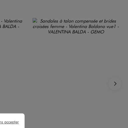
Su
ns accepter