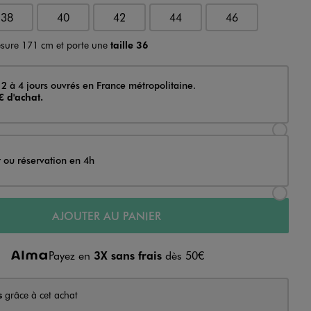
38
40
42
44
46
sure 171 cm et porte une
taille 36
 2 à 4 jours ouvrés en France métropolitaine.
€ d'achat.
Sélectionner l’option de livraison Achat et li
t ou réservation en 4h
Sélectionner l’option de livraison Achat et r
AJOUTER AU PANIER
Payez en
3X sans frais
dès 50€
s
grâce à cet achat