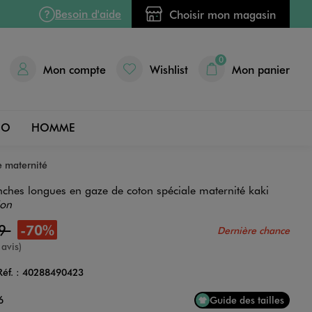
Besoin d'aide
Choisir mon magasin
0
Mon compte
Wishlist
Mon panier
DO
HOMME
 maternité
hes longues en gaze de coton spéciale maternité kaki
ion
99
-70%
Dernière chance
e
 avis)
Réf. :
40288490423
Couleur
6
Guide des tailles