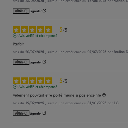
Avis du
26/08/2025
, suite à une expérience du
13/08/2025
par
Marion T.
Utile
(0)
Signaler
5
/
5
Avis vérifié et récompensé
Parfait
Avis du
20/07/2025
, suite à une expérience du
07/07/2025
par
Pauline D
Utile
(0)
Signaler
5
/
5
Avis vérifié et récompensé
Vêtement pouvant être porté même si pas enceinte 😉
Avis du
19/02/2025
, suite à une expérience du
31/01/2025
par
J.G.
Utile
(0)
Signaler