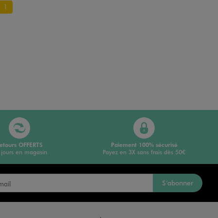
1
etours OFFERTS
Paiement 100% sécurisé
 jours en magasin
Payez en 3X sans frais dès 50€
S’abonner