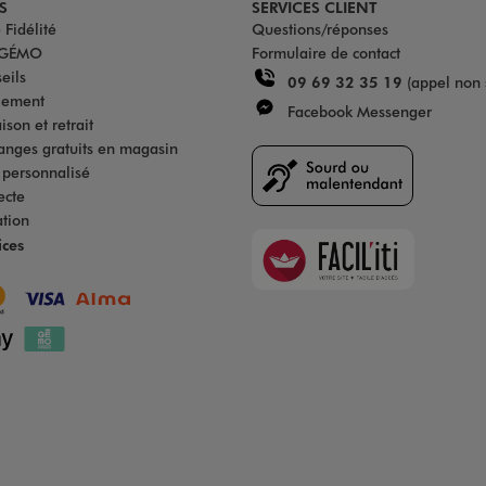
S
SERVICES CLIENT
Fidélité
Questions/réponses
u GÉMO
Formulaire de contact
eils
09 69 32 35 19
(appel non 
iement
Facebook Messenger
son et retrait
anges gratuits en magasin
s personnalisé
ecte
ation
Faciliti
ices
Goodays