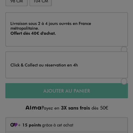
98 CM
104 CM
Livraison
Livraison sous 2 à 4 jours ouvrés en France
métropolitaine.
Offert dès 40€ d'achat.
Sélectionner l’option de livraison
Click & Collect ou réservation en 4h
Sélectionner l’option de livraiso
AJOUTER AU PANIER
Payez en
3X sans frais
dès 50€
+
15 points
grâce à cet achat