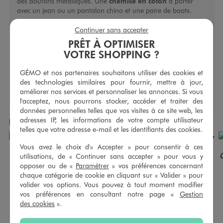
des boutons métalliques. Une
chemise en coton
à porter
avec un jean ou un pantalon chino et une paire de boots.
Continuer sans accepter
Caractéristiques
PRÊT À OPTIMISER
Nombre de poches exterieures :
1
VOTRE SHOPPING ?
Type de fermeture :
Boutonnière
Type de manche :
Manches longues
GÉMO et nos partenaires souhaitons utiliser des cookies et
des technologies similaires pour fournir, mettre à jour,
améliorer nos services et personnaliser les annonces. Si vous
l'acceptez, nous pourrons stocker, accéder et traiter des
données personnelles telles que vos visites à ce site web, les
adresses IP, les informations de votre compte utilisateur
Produits achetés ensemble
telles que votre adresse e-mail et les identifiants des cookies.
Vous avez le choix d'« Accepter » pour consentir à ces
utilisations, de « Continuer sans accepter » pour vous y
opposer ou de «
Paramétrer
» vos préférences concernant
chaque catégorie de cookie en cliquant sur « Valider » pour
valider vos options. Vous pouvez à tout moment modifier
vos préférences en consultant notre page «
Gestion
des cookies
».