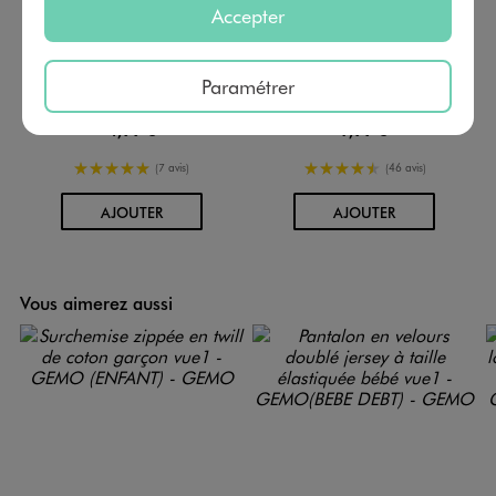
Accepter
Paramétrer
Sweat léger avec motif poitrine bébé garçon
Pantalon jogger avec taille ajustable bébé garçon
4,99 €
7,99 €
5/5 de moyenne
4.5/5 de moyenne
(7 avis)
(46 avis)
AU PANIER
AU PANIER
AJOUTER
AJOUTER
Vous aimerez aussi