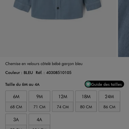
Chemise en velours côtelé bébé garçon bleu
Couleur :
BLEU
Réf. :
40308510105
Couleur
Choisissez votre Couleur
Taille du 6M au 4A
Guide des tailles
6M
9M
12M
18M
24M
68 CM
71 CM
74 CM
80 CM
86 CM
3A
4A