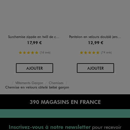
Surchemise zippée en twill de coton garçon
Pantalon en velours doublé jersey à taille élastiquée bébé
17,99 €
12,99 €
5/5 de moyenne
5/5 de moyenne
(16 avis)
(74 avis)
AU PANIER
AU PANIER
AJOUTER
AJOUTER
Vêtements Garçon
Chemises
Accueil
Bébé
Chemise en velours côtelé bébé garçon
390 MAGASINS EN FRANCE
Inscrivez-vous à notre newsletter
pour recevoir