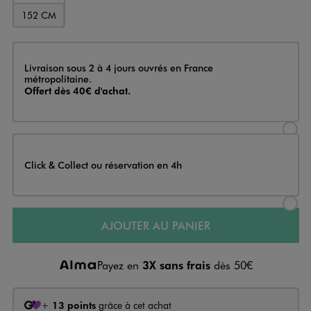
152 CM
Livraison
Livraison sous 2 à 4 jours ouvrés en France
métropolitaine.
Offert dès 40€ d'achat.
Sélectionner l’option de livraison
Click & Collect ou réservation en 4h
Sélectionner l’option de livraiso
AJOUTER AU PANIER
Payez en
3X sans frais
dès 50€
+
13 points
grâce à cet achat