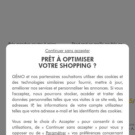
Polo manches courtes à micro motifs garçon
Short rayé en maille gaufrée garçon
8,99 €
9,99 €
Continuer sans accepter
-50% sur le 2ème produit d'été
PRÊT À OPTIMISER
5/5 de moyenne
(25 avis)
VOTRE SHOPPING ?
5/5 de moyenne
(9 avis)
GÉMO et nos partenaires souhaitons utiliser des cookies et
AU PANIER
AU PANIER
AJOUTER
AJOUTER
des technologies similaires pour fournir, mettre à jour,
améliorer nos services et personnaliser les annonces. Si vous
l'acceptez, nous pourrons stocker, accéder et traiter des
4.8
données personnelles telles que vos visites à ce site web, les
5
/
5
/
adresses IP, les informations de votre compte utilisateur
Avis vérifié et récompensé
telles que votre adresse e-mail et les identifiants des cookies.
Parfait
Vous avez le choix d'« Accepter » pour consentir à ces
Avis du
25/06/2026
, suite à une
utilisations, de « Continuer sans accepter » pour vous y
expérience du
12/06/2026
par
A.
Basé sur
4
avis soumis à un
opposer ou de «
Paramétrer
» vos préférences concernant
contrôle