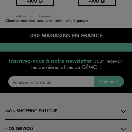
AU PANIER
AU PANIER
AJOUTER
AJOUTER
Vêtements
Chemises
Accueil
Garçon
Chemise manches courtes en coton texturé garçon
390 MAGASINS EN FRANCE
Inscrivez-vous à notre newsletter
pour recevoir
les dernières offres de GÉMO !
S’abonner
MON SHOPPING EN LIGNE
NOS SERVICES