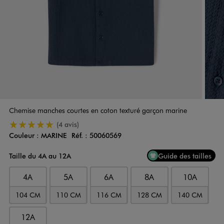
Chemise manches courtes en coton texturé garçon marine
5/5 de moyenne
(4 avis)
Couleur :
MARINE
Réf. :
50060569
Couleur
Choisissez votre Couleur
Taille du 4A au 12A
Guide des tailles
4A
5A
6A
8A
10A
104 CM
110 CM
116 CM
128 CM
140 CM
12A