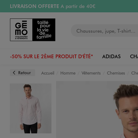
LIVRAISON OFFERTE
A partir de 40€
Aller au contenu principal
Aller à la navigation
RETRAIT ET LIVRAISON OFFERTE
en magasin
Votre recherche
RÉSERVATION GRATUITE
4h en magasin
Retours OFFERTS
pendant 30 jours
-50% SUR LE 2ÈME PRODUIT D'ÉTÉ*
ADIDAS
CH
Retour
Accueil
Homme
Vêtements
Chemises
Che
Image 1 sur 4