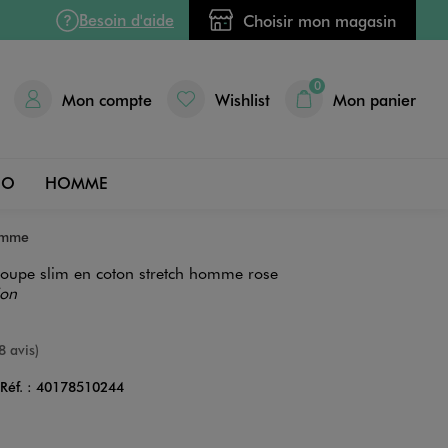
Besoin d'aide
Choisir mon magasin
0
Mon compte
Wishlist
Mon panier
DO
HOMME
homme
oupe slim en coton stretch homme rose
ion
nne
8 avis)
Réf. :
40178510244
Couleur