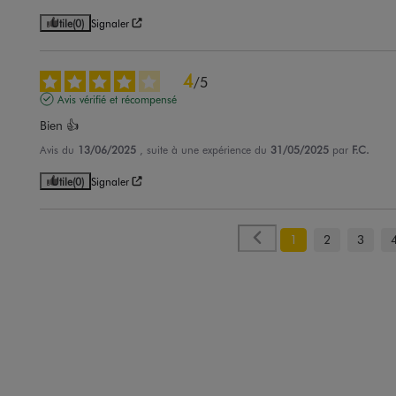
Utile
(0)
Signaler
4
/
5
Avis vérifié et récompensé
Bien 👍
Avis du
13/06/2025
, suite à une expérience du
31/05/2025
par
F.C.
Utile
(0)
Signaler
1
2
3