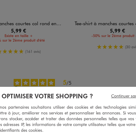
hes courtes col rond en coton homme
Tee-shirt à manches courtes en jersey de co
5,99 €
5,99 €
Existe en taille +
-50% sur le 2ème produit 
 sur le 2ème produit d'été
5/5 de moy
(30 avi
5/5 de moyenne
(161 avis)
5
/
5
Avis vérifié et récompensé
À OPTIMISER VOTRE SHOPPING ?
Continuer sa
Top
Avis du
19/01/2026
, suite à une expérience du
23/12/2025
par
Virginie K
s partenaires souhaitons utiliser des cookies et des technologies simi
ttre à jour, améliorer nos services et personnaliser les annonces. Si vous
Utile
(0)
Signaler
ons stocker, accéder et traiter des données personnelles telles que vos v
es adresses IP, les informations de votre compte utilisateur telles que votr
 identifiants des cookies.