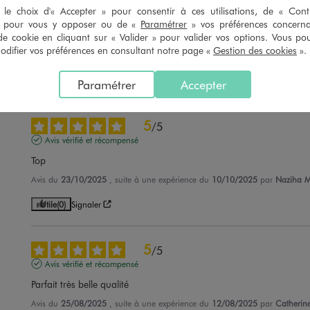
5
/
5
le choix d'« Accepter » pour consentir à ces utilisations, de « Con
Avis vérifié et récompensé
» pour vous y opposer ou de «
Paramétrer
» vos préférences concern
Ravi
de cookie en cliquant sur « Valider » pour valider vos options. Vous po
ifier vos préférences en consultant notre page «
Gestion des cookies
».
Avis du
19/01/2026
, suite à une expérience du
30/12/2025
par
Deborah 
Utile
(0)
Signaler
Paramétrer
Accepter
5
/
5
Avis vérifié et récompensé
Top
Avis du
23/10/2025
, suite à une expérience du
10/10/2025
par
Naziha M
Utile
(0)
Signaler
5
/
5
Avis vérifié et récompensé
Parfait très belle qualité
Avis du
25/08/2025
, suite à une expérience du
12/08/2025
par
Catherine