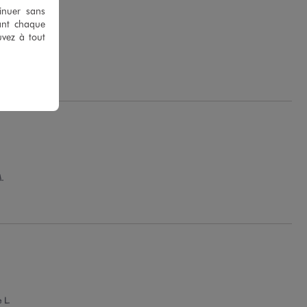
tinuer sans
ant chaque
uvez à tout
S.
.
 L.