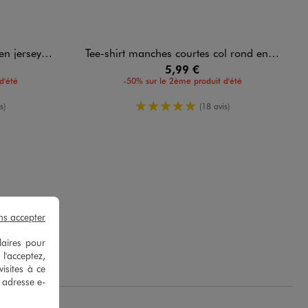
ton uni homme
Tee-shirt manches courtes col rond en coton homme
5,99 €
d'été
-50% sur le 2ème produit d'été
enne
5/5 de moyenne
s)
(18 avis)
ns accepter
.
laires pour
 l'acceptez,
isites à ce
e adresse e-