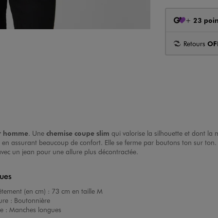
+
23 poin
Retours
OF
ur homme
. Une
chemise coupe slim
qui valorise la silhouette et dont l
n assurant beaucoup de confort. Elle se ferme par boutons ton sur ton. 
ec un jean pour une allure plus décontractée.
ques
êtement (en cm) :
73 cm en taille M
ure :
Boutonnière
e :
Manches longues