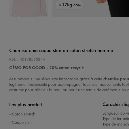
<17kg
CO2e
Image 4 sur 4
Chemise unie coupe slim en coton stretch homme
Réf. :
40178510244
GÉMO FOR GOOD - 20% coton recyclé
Assurez-vous une silhouette impeccable grâce à cette
chemise po
légèrement extensible pour accompagner tous vos mouvements tout e
costume pour aller au bureau ou pour une tenue de cérémonie ou av
Caractéristi
Les plus produit
Longueur du v
Coton stretch
Type de fermet
Coupe slim
Type de manch