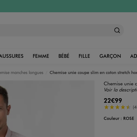
AUSSURES
FEMME
BÉBÉ
FILLE
GARÇON
A
mise manches longues
Chemise unie coupe slim en coton stretch 
Chemise unie c
Voir la descript
22€99
4.5/5 de moye
(4
Couleur :
ROSE
Couleur
Choisissez votre 