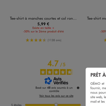
Tee-shirt à manches courtes et col rond homme
Tee-shirt manc
5,99 €
Existe en taille +
-50% sur le 2ème produit d'été
-50%
4.5/5 de moyenne
(1138 avis)
4.7
/
5
PRÊT 
GÉMO et no
fournir, me
Basé sur
48
avis soumis à un
contrôle
nous pourr
Voir tous les avis sur ce site
site web, l
mail et les
5
étoiles
38