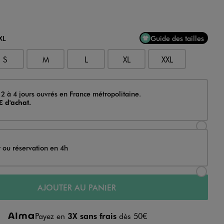
XL
Guide des tailles
S
M
L
XL
XXL
 2 à 4 jours ouvrés en France métropolitaine.
€ d'achat.
Sélectionner l’option de livraison Achat et li
t ou réservation en 4h
Sélectionner l’option de livraison Achat et r
AJOUTER AU PANIER
Payez en
3X sans frais
dès 50€