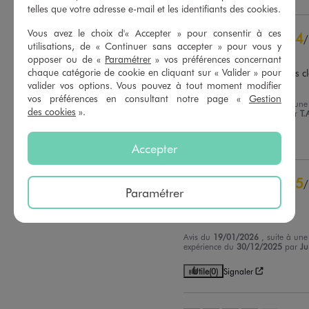
telles que votre adresse e-mail et les identifiants des cookies.
5
étoiles
16
Vous avez le choix d'« Accepter » pour consentir à ces
4
/
4
étoiles
6
utilisations, de « Continuer sans accepter » pour vous y
Avis vérifié et récompensé
3
étoiles
0
opposer ou de «
Paramétrer
» vos préférences concernant
2
étoiles
0
chaque catégorie de cookie en cliquant sur « Valider » pour
Il manque des informations cla
sur la taille
1
étoile
0
valider vos options. Vous pouvez à tout moment modifier
vos préférences en consultant notre page «
Gestion
Avis du
21/01/2026
, suite à une
des cookies
».
Trier les avis
expérience du
30/12/2025
par
T.
Utile
(0)
Signaler
Accepter
5
/
Paramétrer
Avis vérifié et récompensé
Parfait
Avis du
19/01/2026
, suite à une
expérience du
30/12/2025
par
Ju
Utile
(0)
Signaler