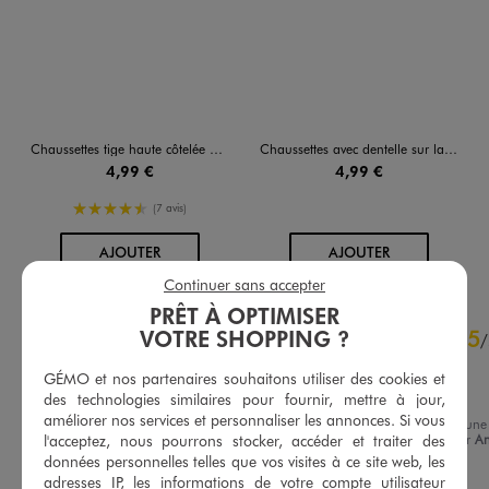
Chaussettes tige haute côtelée bébé garçon - LuluCastagnette (lot de 2)
Chaussettes avec dentelle sur la tige bébé fille (lot de 2) - LuluCastagnette
4,99 €
4,99 €
4.5/5 de moyenne
(7 avis)
AU PANIER
AU PANIER
AJOUTER
AJOUTER
Continuer sans accepter
PRÊT À OPTIMISER
4.7
5
VOTRE SHOPPING ?
/
5
/
Avis vérifié et récompensé
GÉMO et nos partenaires souhaitons utiliser des cookies et
Très joli
des technologies similaires pour fournir, mettre à jour,
améliorer nos services et personnaliser les annonces. Si vous
Avis du
08/02/2026
, suite à une
expérience du
26/01/2026
par
An
l'acceptez, nous pourrons stocker, accéder et traiter des
Basé sur
22
avis soumis à un
données personnelles telles que vos visites à ce site web, les
contrôle
Utile
(0)
Signaler
adresses IP, les informations de votre compte utilisateur
Voir tous les avis sur ce site