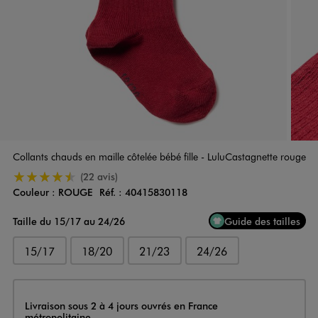
Collants chauds en maille côtelée bébé fille - LuluCastagnette rouge
4.5/5 de moyenne
(22 avis)
Couleur :
ROUGE
Réf. :
40415830118
Couleur
Choisissez votre Couleur
Taille du 15/17 au 24/26
Guide des tailles
15/17
18/20
21/23
24/26
Livraison
Livraison sous 2 à 4 jours ouvrés en France
métropolitaine.