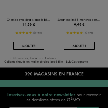
Chemise avec détails brodés bébé fille - LuluCastagnette
Sweat imprimé à manches bouffantes bébé fille
14,99 €
9,99 €
5/5 de moyenne
5/5 de moyenne
(25 avis)
(13 avis)
AU PANIER
AU PANIER
AJOUTER
AJOUTER
Chaussettes, Collants
Collants
Accueil
Bébé
Vêtements Fille
Collants chauds en maille côtelée bébé fille - LuluCastagnette
390 MAGASINS EN FRANCE
Inscrivez-vous à notre newsletter
pour recevoir
les dernières offres de GÉMO !