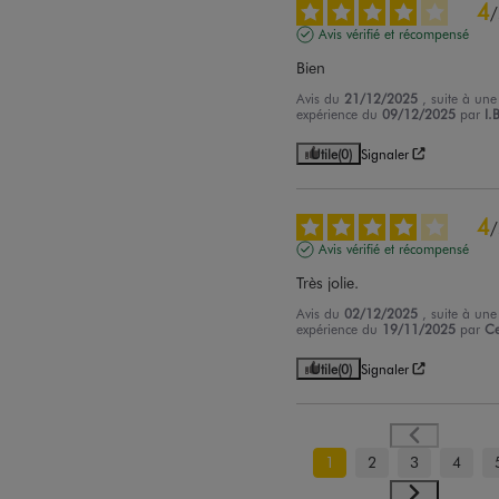
4
/
Avis vérifié et récompensé
Bien
Avis du
21/12/2025
, suite à une
expérience du
09/12/2025
par
I.
Utile
(0)
Signaler
4
/
Avis vérifié et récompensé
Très jolie.
Avis du
02/12/2025
, suite à une
expérience du
19/11/2025
par
Ce
Utile
(0)
Signaler
1
2
3
4