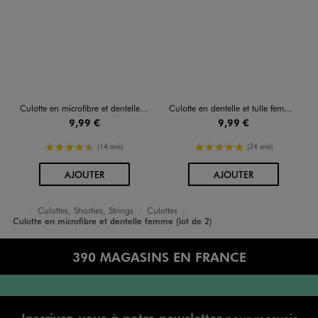
Culotte en microfibre et dentelle femme (lot de 2)
Culotte en dentelle et tulle femme (lot de 2)
9,99 €
9,99 €
4.5/5 de moyenne
5/5 de moyenne
(14 avis)
(24 avis)
AU PANIER
AU PANIER
AJOUTER
AJOUTER
Culottes, Shorties, Strings
Culottes
Accueil
Femme
Lingerie
Culotte en microfibre et dentelle femme (lot de 2)
390 MAGASINS EN FRANCE
Inscrivez-vous à notre newsletter