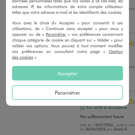
Super
données personnelles telles que vos visites à ce site web, les
adresses IP, les informations de votre compte utilisateur
Avis du
29/07/2026
, suite à une
telles que votre adresse e-mail et les identifiants des cookies.
du
16/07/2026
par
Brigitte D.
Basé sur
26
avis soumis à un
contrôle
Vous avez le choix d'« Accepter » pour consentir à ces
Utile
(0)
Signaler
Voir tous les avis sur ce site
utilisations, de « Continuer sans accepter » pour vous y
opposer ou de «
Paramétrer
» vos préférences concernant
5
étoiles
21
chaque catégorie de cookie en cliquant sur « Valider » pour
4
/
4
étoiles
3
valider vos options. Vous pouvez à tout moment modifier
Avis vérifié et récompensé
3
étoiles
2
vos préférences en consultant notre page «
Gestion
2
étoiles
0
des cookies
».
conforme à mes attentes
1
étoile
0
Avis du
14/07/2026
, suite à une
du
01/07/2026
par
N.Z.
Accepter
Trier les avis
Utile
(0)
Signaler
Paramétrer
3
/
Avis vérifié et récompensé
Pas suffisamment haute
Avis du
13/07/2026
, suite à une
du
30/06/2026
par
Liliane R.