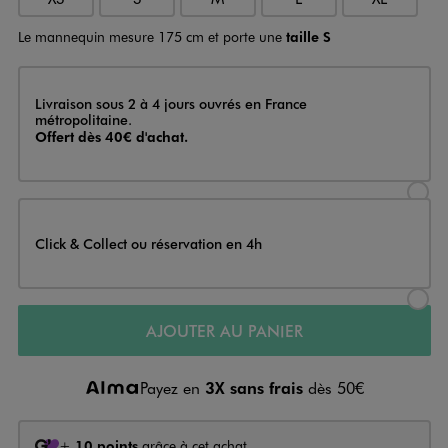
Le mannequin mesure 175 cm et porte une
taille S
Livraison
Livraison sous 2 à 4 jours ouvrés en France
métropolitaine.
Offert dès 40€ d'achat.
Sélectionner l’option de livraison
Click & Collect ou réservation en 4h
Sélectionner l’option de livraiso
AJOUTER AU PANIER
Payez en
3X sans frais
dès 50€
+
10 points
grâce à cet achat