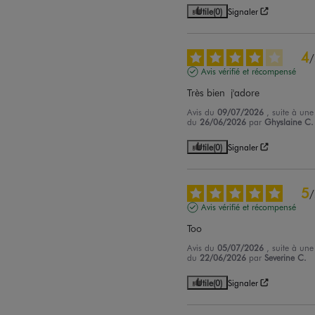
Utile
(0)
Signaler
4
/
Avis vérifié et récompensé
Très bien  j'adore
Avis du
09/07/2026
, suite à une
du
26/06/2026
par
Ghyslaine C.
Utile
(0)
Signaler
5
/
Avis vérifié et récompensé
Too
Avis du
05/07/2026
, suite à une
du
22/06/2026
par
Severine C.
Utile
(0)
Signaler