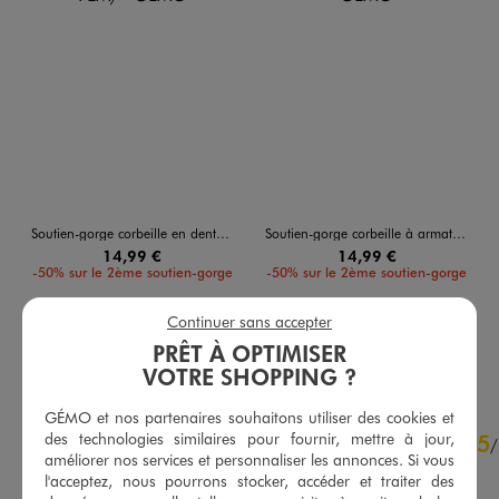
Soutien-gorge corbeille en dentelle à bonnets souples
Soutien-gorge corbeille à armatures femme
14,99 €
14,99 €
-50% sur le 2ème soutien-gorge
-50% sur le 2ème soutien-gorge
4.5/5 de moyenne
5/5 de moyenne
(86 avis)
(79 avis)
Continuer sans accepter
PRÊT À OPTIMISER
AU PANIER
AU PANIER
AJOUTER
AJOUTER
VOTRE SHOPPING ?
GÉMO et nos partenaires souhaitons utiliser des cookies et
4.7
des technologies similaires pour fournir, mettre à jour,
5
/
5
/
améliorer nos services et personnaliser les annonces. Si vous
Avis vérifié et récompensé
l'acceptez, nous pourrons stocker, accéder et traiter des