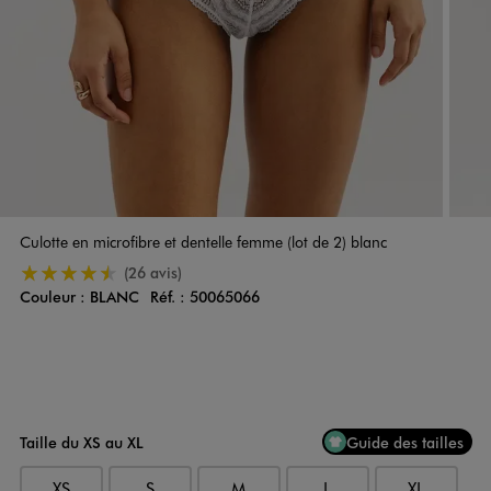
Culotte en microfibre et dentelle femme (lot de 2) blanc
4.5/5 de moyenne
(26 avis)
Couleur :
BLANC
Réf. :
50065066
Couleur
Choisissez votre Couleur
Taille du XS au XL
Guide des tailles
XS
S
M
L
XL