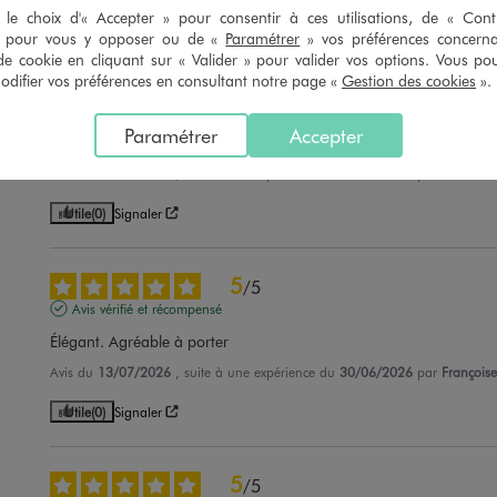
Utile
(0)
Signaler
le choix d'« Accepter » pour consentir à ces utilisations, de « Con
» pour vous y opposer ou de «
Paramétrer
» vos préférences concern
de cookie en cliquant sur « Valider » pour valider vos options. Vous po
ifier vos préférences en consultant notre page «
Gestion des cookies
».
5
/
5
Avis vérifié et récompensé
Paramétrer
Accepter
J'aime beaucoup
Avis du
14/07/2026
, suite à une expérience du
24/06/2026
par
Fabienne
Utile
(0)
Signaler
5
/
5
Avis vérifié et récompensé
Élégant. Agréable à porter
Avis du
13/07/2026
, suite à une expérience du
30/06/2026
par
Françoise
Utile
(0)
Signaler
5
/
5