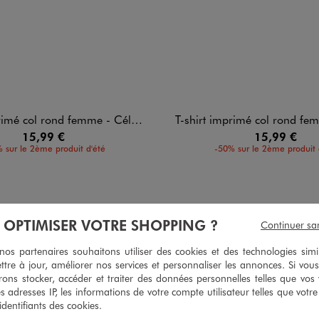
mé col rond femme - Céline Dion
T-shirt imprimé col rond femme - C
15,99 €
15,99 €
 sur le 2ème produit d'été
-50% sur le 2ème produit 
À OPTIMISER VOTRE SHOPPING ?
Continuer sa
5
/
5
s partenaires souhaitons utiliser des cookies et des technologies simi
Avis vérifié et récompensé
ttre à jour, améliorer nos services et personnaliser les annonces. Si vous
ons stocker, accéder et traiter des données personnelles telles que vos v
Top
es adresses IP, les informations de votre compte utilisateur telles que votr
Avis du
24/07/2026
, suite à une expérience du
03/07/2026
par
L.P.
 identifiants des cookies.