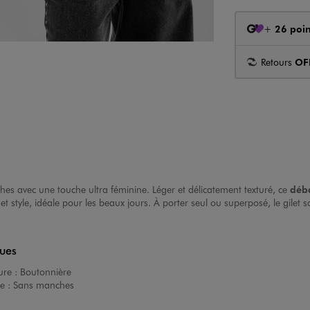
+
26 poin
Retours
OF
ches avec une touche ultra féminine. Léger et délicatement texturé, ce
déb
rt et style, idéale pour les beaux jours. À porter seul ou superposé, le gil
ques
ure :
Boutonnière
e :
Sans manches