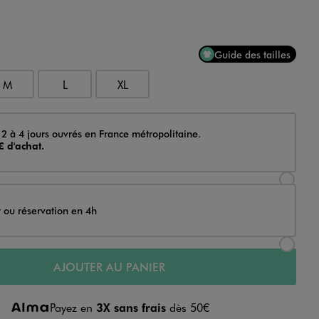
Guide des tailles
M
L
XL
 2 à 4 jours ouvrés en France métropolitaine.
€ d'achat.
Sélectionner l’option de livraison Achat et li
t ou réservation en 4h
Sélectionner l’option de livraison Achat et r
AJOUTER AU PANIER
Payez en
3X sans frais
dès 50€