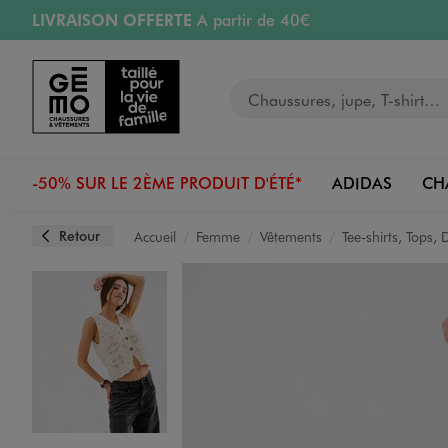
LIVRAISON OFFERTE
A partir de 40€
Aller au contenu principal
Aller à la navigation
RETRAIT ET LIVRAISON OFFERTE
en magasin
Votre recherche
RÉSERVATION GRATUITE
4h en magasin
Retours OFFERTS
pendant 30 jours
-50% SUR LE 2ÈME PRODUIT D'ÉTÉ*
ADIDAS
CH
Retour
Accueil
Femme
Vêtements
Tee-shirts, Tops,
Image 1 sur 4