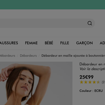
AUSSURES
FEMME
BÉBÉ
FILLE
GARÇON
A
 Débardeurs
Débardeurs
Débardeur en maille ajourée à boutonniè
Débardeur en m
Voir la descript
25€99
4.5/5 de moye
(2
Couleur :
ECRU
Couleur
Choisissez votre 