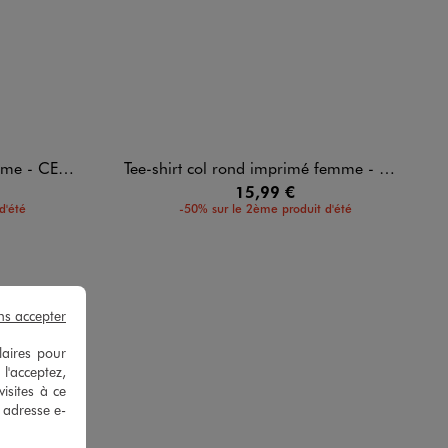
ELINE DION
Tee-shirt col rond imprimé femme - Celine Dion
15,99 €
d'été
-50% sur le 2ème produit d'été
ns accepter
laires pour
 l'acceptez,
isites à ce
e adresse e-