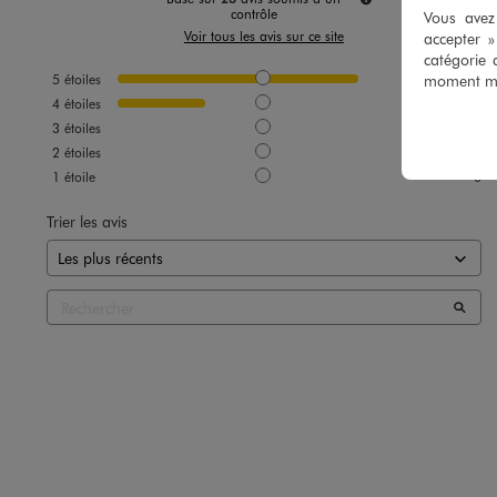
contrôle
Vous avez 
Voir tous les avis sur ce site
accepter 
catégorie 
moment mod
5
étoiles
17
4
étoiles
6
3
étoiles
0
2
étoiles
0
1
étoile
0
Trier les avis