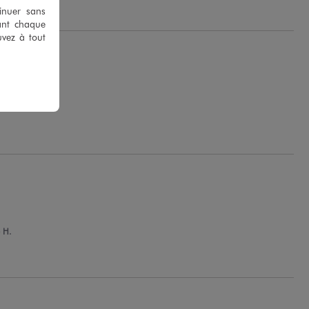
tinuer sans
ant chaque
uvez à tout
 R.
 H.