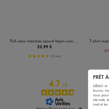
Pull sans manches ajouré façon crochet femme
T-shirt impri
25,99 €
-50%
4.5/5 de moyenne
(14 avis)
PRÊT 
4.7
/
5
GÉMO et no
fournir, me
nous pourr
site web, l
mail et les
Basé sur
23
avis soumis à un