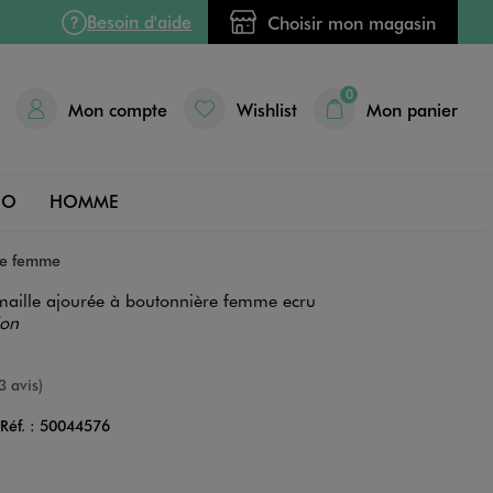
Besoin d'aide
Choisir mon magasin
0
Mon compte
Wishlist
Mon panier
DO
HOMME
re femme
aille ajourée à boutonnière femme ecru
ion
nne
3 avis)
Réf. :
50044576
Couleur