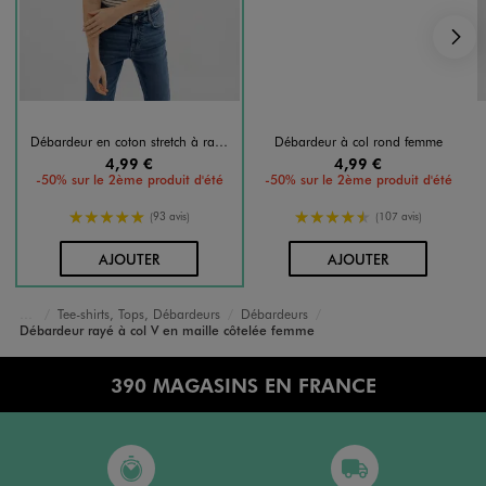
S
Débardeur en coton stretch à rayures femme
Débardeur à col rond femme
4,99 €
4,99 €
-50% sur le 2ème produit d'été
-50% sur le 2ème produit d'été
5/5 de moyenne
4.5/5 de moyenne
(93 avis)
(107 avis)
AU PANIER
AU PANIER
AJOUTER
AJOUTER
Tee-shirts, Tops, Débardeurs
Débardeurs
Accueil
Femme
Vêtements
Débardeur rayé à col V en maille côtelée femme
390 MAGASINS EN FRANCE