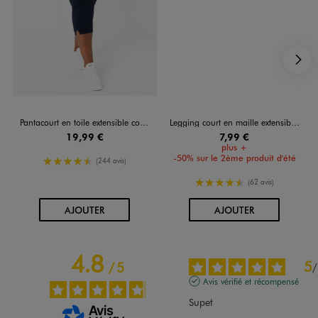
S
Pantacourt en toile extensible coupe ajustée femme grande taille
Legging court en maille extensible femme grande taille
19,99 €
7,99 €
plus +
-50% sur le 2ème produit d'été
4.5/5 de moyenne
(244 avis)
4.5/5 de moyenne
(62 avis)
AU PANIER
AU PANIER
AJOUTER
AJOUTER
4.8
5
/
5
/
Avis vérifié et récompensé
Supet