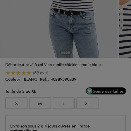
1
Sur 4
2
Sur 4
3
Sur 4
4
Sur 4
Débardeur rayé à col V en maille côtelée femme blanc
5/5 de moyenne
(69 avis)
Couleur :
BLANC
Réf. :
40289590839
Couleur
Choisissez votre Couleur
Taille du S au XL
Guide des tailles
S
M
L
XL
Livraison
Livraison sous 2 à 4 jours ouvrés en France
métropolitaine.