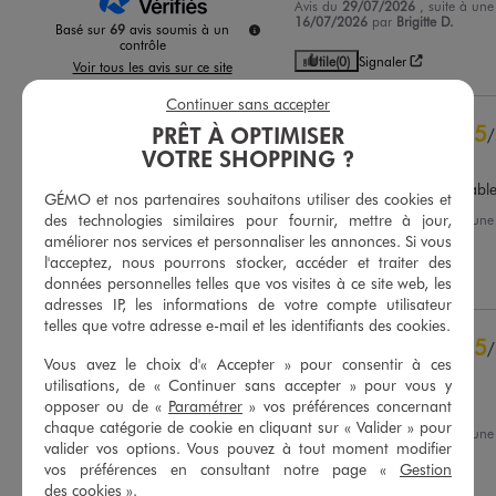
Avis du
29/07/2026
, suite à un
16/07/2026
par
Brigitte D.
Basé sur
69
avis soumis à un
contrôle
Utile
(0)
Signaler
Voir tous les avis sur ce site
Continuer sans accepter
5
étoiles
57
5
PRÊT À OPTIMISER
/
4
étoiles
10
VOTRE SHOPPING ?
Avis vérifié et récompensé
3
étoiles
1
2
étoiles
1
vetement parfait,très agréabl
GÉMO et nos partenaires souhaitons utiliser des cookies et
1
étoile
0
des technologies similaires pour fournir, mettre à jour,
Avis du
15/07/2026
, suite à un
30/06/2026
par
Eliane C.
améliorer nos services et personnaliser les annonces. Si vous
Trier les avis
l'acceptez, nous pourrons stocker, accéder et traiter des
Utile
(0)
Signaler
données personnelles telles que vos visites à ce site web, les
adresses IP, les informations de votre compte utilisateur
telles que votre adresse e-mail et les identifiants des cookies.
5
/
Vous avez le choix d'« Accepter » pour consentir à ces
Avis vérifié et récompensé
utilisations, de « Continuer sans accepter » pour vous y
Bien
opposer ou de «
Paramétrer
» vos préférences concernant
chaque catégorie de cookie en cliquant sur « Valider » pour
Avis du
14/07/2026
, suite à un
valider vos options. Vous pouvez à tout moment modifier
01/07/2026
par
Ghislaine M.
vos préférences en consultant notre page «
Gestion
des cookies
».
Utile
(0)
Signaler