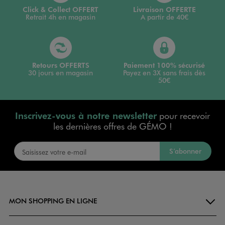
Click & Collect OFFERT
Livraison OFFERTE
Retrait 4h en magasin
A partir de 40€
Retours OFFERTS
Paiement 100% sécurisé
30 jours en magasin
Payez en 3X sans frais dès
50€
Inscrivez-vous à notre newsletter
pour recevoir
les dernières offres de GÉMO !
S’abonner
MON SHOPPING EN LIGNE